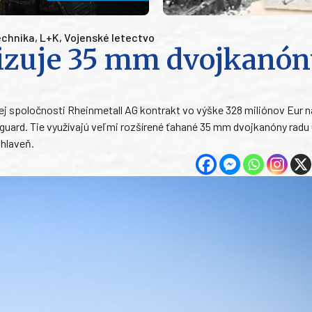
chnika
,
L+K
,
Vojenské letectvo
zuje 35 mm dvojkanón
 spoločnosti Rheinmetall AG kontrakt vo výške 328 miliónov Eur n
ard. Tie využívajú veľmi rozšírené ťahané 35 mm dvojkanóny radu 
 hlaveň.