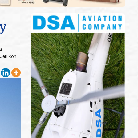
y
a
Oerlikon