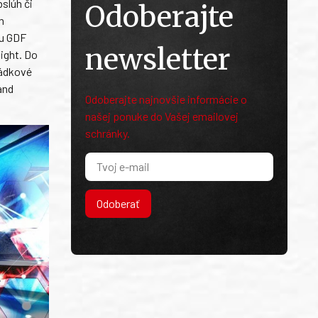
slúh či
Odoberajte
h
du GDF
newsletter
ight. Do
sádkové
and
Odoberajte najnovšie informácie o
našej ponuke do Vašej emailovej
schránky.
Odoberať