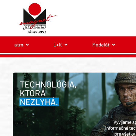
atm
L+K
Modelář