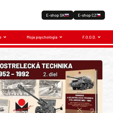
E-shop SK
E-shop CZ
e
Moja psychológia
F.O.O.D.