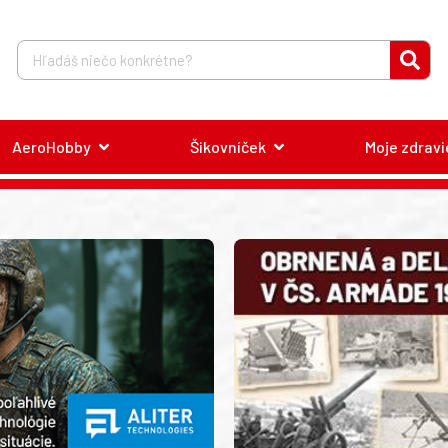
AeroHobby
Šikovníček
Moje zdravi