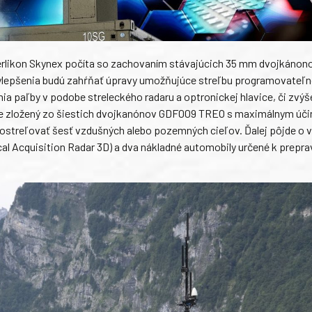
likon Skynex počíta so zachovaním stávajúcich 35 mm dvojkánonov
ylepšenia budú zahŕňať úpravy umožňujúce streľbu programovateľ
a paľby v podobe streleckého radaru a optronickej hlavice, či zvýš
de zložený zo šiestich dvojkanónov GDF009 TREO s maximálnym úč
treľovať šesť vzdušných alebo pozemných cieľov. Ďalej pôjde o v
l Acquisition Radar 3D) a dva nákladné automobily určené k prepra