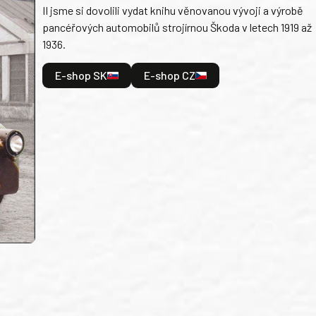
II jsme si dovolili vydat knihu věnovanou vývoji a výrobě
pancéřových automobilů strojírnou Škoda v letech 1919 až
1936.
E-shop SK
E-shop CZ