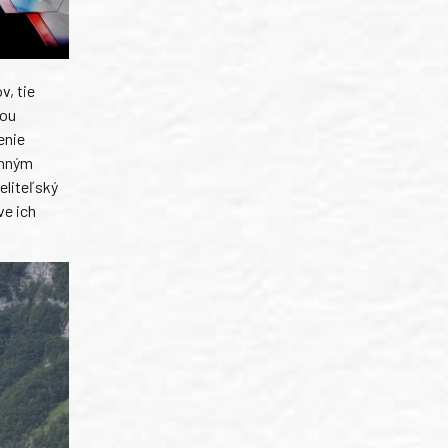
, tie
nou
enie
inným
eliteľský
ve ich