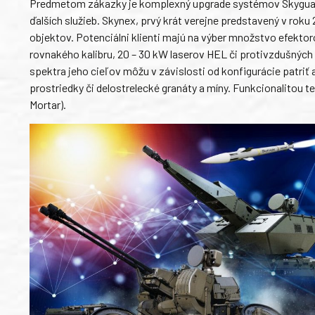
Predmetom zákazky je komplexný upgrade systémov Skyguard 
ďalších služieb. Skynex, prvý krát verejne predstavený v rok
objektov. Potenciálni klienti majú na výber množstvo efekt
rovnakého kalibru, 20 – 30 kW laserov HEL či protivzdušných
spektra jeho cieľov môžu v závislosti od konfigurácie patriť 
prostriedky či delostrelecké granáty a míny. Funkcionalitou 
Mortar).