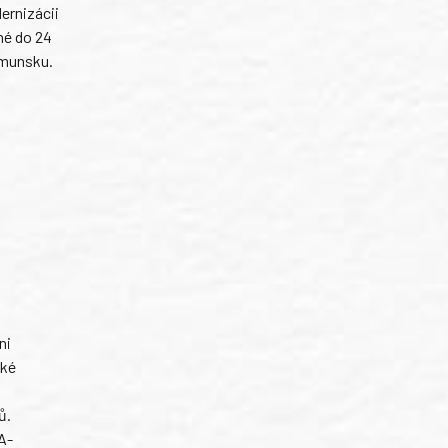
ernizácii
né do 24
umunsku.
ni
ské
ů.
A-