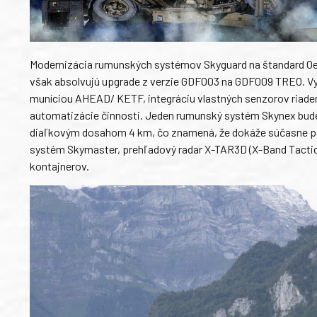
Modernizácia rumunských systémov Skyguard na štandard Oer
však absolvujú upgrade z verzie GDF003 na GDF009 TREO. V
muníciou AHEAD/ KETF, integráciu vlastných senzorov riadeni
automatizácie činnosti. Jeden rumunský systém Skynex bu
diaľkovým dosahom 4 km, čo znamená, že dokáže súčasne pos
systém Skymaster, prehľadový radar X-TAR3D (X-Band Tactica
kontajnerov.