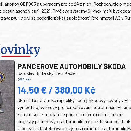
ojkanónov GDF003 a upgradom prejde 24 z nich. Rozhodnutie o mod
odsúhlasené v apríli 2021. Prvé dva systémy Skynex majú byť doda
 zákazku, ktorú sa podarilo získať spoločnosti Rheinmetall AG v R
ovinky
PANCEŘOVÉ AUTOMOBILY ŠKODA
Jaroslav Špitálský, Petr Kadlec
280 str.
14,50 € / 380,00 Kč
Okamžitě po vzniku republiky začaly Škodovy závody v Plz
vyrábět bojové vozy pro československou armádu. Plzeň
konstrukční kanceláři se podařilo navrhnout jedinečné
projekty pancéřových automobilů a v pozdější době i tank
U příležitosti stého výročí výroby obrněného automobilu P