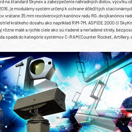
na štandard Skynex a zabezpečenie náhradných dielov, výcviku ob
u 2016, je modulárny systém určený k ochrane dôležitých stacionárnyc
orov vrátane 35 mm revolverových kanónov radu RG, dvojkanónov ra
 striel krátkeho dosahu ako napríklad RIM-7M, ASPIDE 2000 či SkyKn
aj rôzne malé a rýchle ciele ako sú riadené a neriadené strely, bezpo
teda spadá do kategórie systémov C-RAM (Counter Rocket, Artillery, 