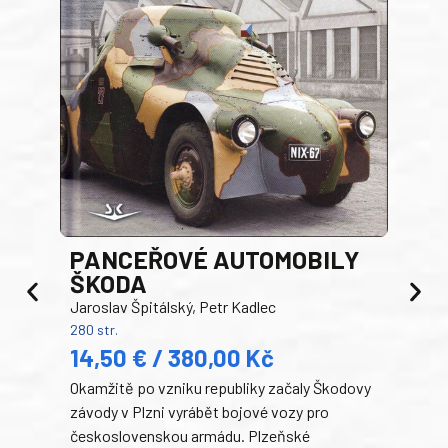
PANCEŘOVÉ AUTOMOBILY
ŠKODA
TA
Jaroslav Špitálský, Petr Kadlec
Ben
280 str.
352 s
14,50 € / 380,00 Kč
22
Okamžitě po vzniku republiky začaly Škodovy
Tank
závody v Plzni vyrábět bojové vozy pro
býva
československou armádu. Plzeňské
Rusk