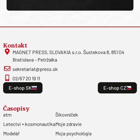
Kontakt
MAGNET PRESS, SLOVAKIA s.r.o. Šustekova 8, 851 04
Bratislava - Petržalka
sekretariat@press.sk
02/67 20 19 11
E-shop SK
E-shop CZ
Časopisy
atm
Šikovníček
Letectví + kosmonautika
Moje zdravie
Modelář
Moja psychológia