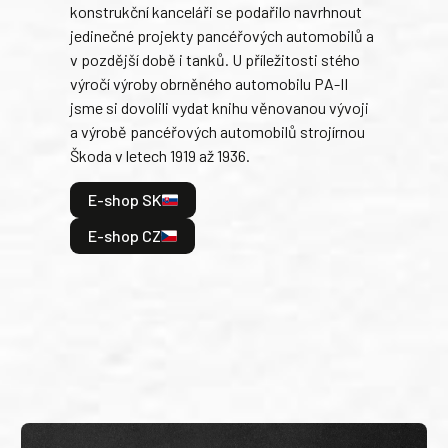
konstrukční kanceláři se podařilo navrhnout
armá
jedinečné projekty pancéřových automobilů a
stře
v pozdější době i tanků. U příležitosti stého
při 
výročí výroby obrněného automobilu PA-II
blíz
jsme si dovolili vydat knihu věnovanou vývoji
tank
a výrobě pancéřových automobilů strojírnou
v lé
Škoda v letech 1919 až 1936.
tak 
hrdi
E-shop SK
je: 
odeh
E-shop CZ
bitv
E
E