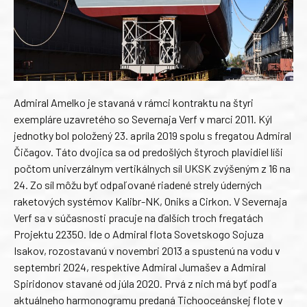
Admiral Amelko je stavaná v rámci kontraktu na štyri
exempláre uzavretého so Severnaja Verf v marci 2011. Kýl
jednotky bol položený 23. apríla 2019 spolu s fregatou Admiral
Čičagov. Táto dvojica sa od predošlých štyroch plavidiel líši
počtom univerzálnym vertikálnych síl UKSK zvýšeným z 16 na
24. Zo síl môžu byť odpaľované riadené strely úderných
raketových systémov Kalibr-NK, Oniks a Cirkon. V Severnaja
Verf sa v súčasnosti pracuje na ďalších troch fregatách
Projektu 22350. Ide o Admiral flota Sovetskogo Sojuza
Isakov, rozostavanú v novembri 2013 a spustenú na vodu v
septembri 2024, respektíve Admiral Jumašev a Admiral
Spiridonov stavané od júla 2020. Prvá z nich má byť podľa
aktuálneho harmonogramu predaná Tichooceánskej flote v