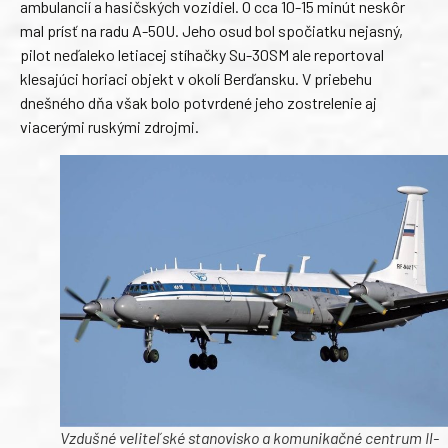
ambulancií a hasičských vozidiel. O cca 10-15 minút neskôr
mal prísť na radu A-50U. Jeho osud bol spočiatku nejasný,
pilot neďaleko letiacej stíhačky Su-30SM ale reportoval
klesajúci horiaci objekt v okolí Berďansku. V priebehu
dnešného dňa však bolo potvrdené jeho zostrelenie aj
viacerými ruskými zdrojmi.
Vzdušné veliteľské stanovisko a komunikačné centrum Il-