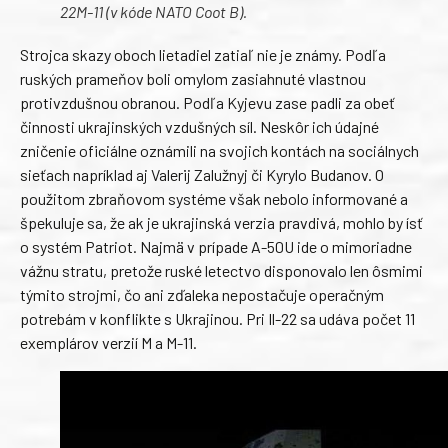
22M-11 (v kóde NATO Coot B).
Strojca skazy oboch lietadiel zatiaľ nie je známy. Podľa
ruských prameňov boli omylom zasiahnuté vlastnou
protivzdušnou obranou. Podľa Kyjevu zase padli za obeť
činnosti ukrajinských vzdušných síl. Neskôr ich údajné
zničenie oficiálne oznámili na svojich kontách na sociálnych
sieťach napríklad aj Valerij Zalužnyj či Kyrylo Budanov. O
použitom zbraňovom systéme však nebolo informované a
špekuluje sa, že ak je ukrajinská verzia pravdivá, mohlo by ísť
o systém Patriot. Najmä v prípade A-50U ide o mimoriadne
vážnu stratu, pretože ruské letectvo disponovalo len ôsmimi
týmito strojmi, čo ani zďaleka nepostačuje operačným
potrebám v konflikte s Ukrajinou. Pri Il-22 sa udáva počet 11
exemplárov verzií M a M-11.