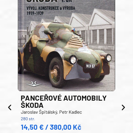
PANCEŘOVÉ AUTOMOBILY
ŠKODA
TA
Jaroslav Špitálský, Petr Kadlec
Ben
280 str.
352 s
14,50 € / 380,00 Kč
22