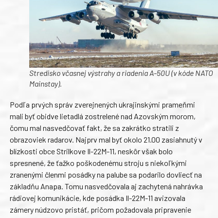
Stredisko včasnej výstrahy a riadenia A-50U (v kóde NATO
Mainstay).
Podľa prvých správ zverejnených ukrajinskými prameňmi
mali byť obidve lietadlá zostrelené nad Azovským morom,
čomu mal nasvedčovať fakt, že sa zakrátko stratili z
obrazoviek radarov. Najprv mal byť okolo 21.00 zasiahnutý v
blízkosti obce Strilkove Il-22M-11, neskôr však bolo
spresnené, že ťažko poškodenému stroju s niekoľkými
zranenými členmi posádky na palube sa podarilo dovliecť na
základňu Anapa. Tomu nasvedčovala aj zachytená nahrávka
rádiovej komunikácie, kde posádka Il-22M-11 avizovala
zámery núdzovo pristáť, pričom požadovala pripravenie