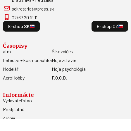
sekretariat@press.sk
02/67 20 19 11
E-shop SK
E-shop CZ
Časopisy
atm
Šikovníček
Letectví + kosmonautika
Moje zdravie
Modelář
Moja psychológia
AeroHobby
F.O.O.D.
Informácie
Vydavateľstvo
Predplatné
Archív
Inzercia