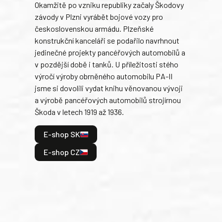
Okamžitě po vzniku republiky začaly Škodovy
Tank
závody v Plzni vyrábět bojové vozy pro
býva
československou armádu. Plzeňské
Rusk
konstrukční kanceláři se podařilo navrhnout
armá
jedinečné projekty pancéřových automobilů a
stře
v pozdější době i tanků. U příležitosti stého
při 
výročí výroby obrněného automobilu PA-II
blíz
jsme si dovolili vydat knihu věnovanou vývoji
tank
a výrobě pancéřových automobilů strojírnou
v lé
Škoda v letech 1919 až 1936.
tak 
hrdi
E-shop SK
je: 
odeh
E-shop CZ
bitv
E
E