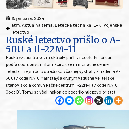
15 januára, 2024
atm
,
Aktuálna téma
,
Letecká technika
,
L+K
,
Vojenské
letectvo
Ruské letectvo prišlo o A-
50U a Il-22M-11
Ruské vzdušné a kozmické sily prišli v nedeľu 14. januára
podľa dostupných informácií o dve mimoriadne cenné
lietadlá. Prvým bolo stredisko včasnej výstrahy a riadenia A-
50U (v kóde NATO Mainstay) a druhým vzdušné veliteľské
stanovisko a komunikačné centrum Il-22M-11 (v kóde NATO
Coot B). Tomu sa však nakoniec podarilo núdzovo pristáť.