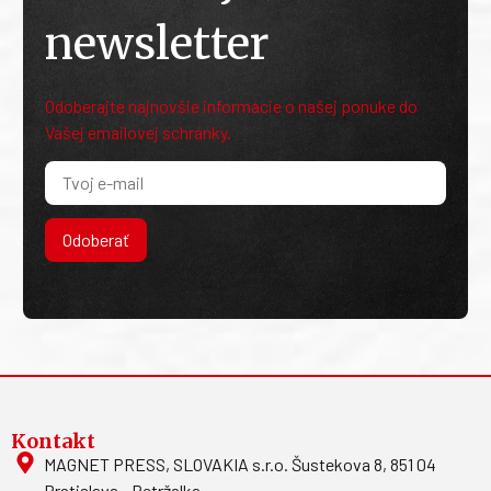
newsletter
Odoberajte najnovšie informácie o našej ponuke do
Vašej emailovej schránky.
Odoberať
Kontakt
MAGNET PRESS, SLOVAKIA s.r.o. Šustekova 8, 851 04
Bratislava - Petržalka