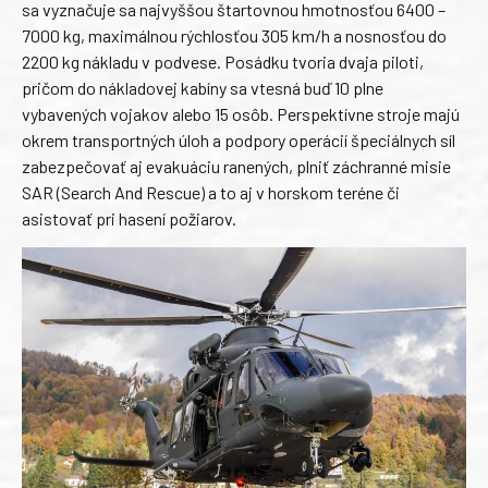
sa vyznačuje sa najvyššou štartovnou hmotnosťou 6400 –
7000 kg, maximálnou rýchlosťou 305 km/h a nosnosťou do
2200 kg nákladu v podvese. Posádku tvoria dvaja piloti,
pričom do nákladovej kabíny sa vtesná buď 10 plne
vybavených vojakov alebo 15 osôb. Perspektívne stroje majú
okrem transportných úloh a podpory operácií špeciálnych síl
zabezpečovať aj evakuáciu ranených, plniť záchranné misie
SAR (Search And Rescue) a to aj v horskom teréne či
asistovať pri hasení požiarov.