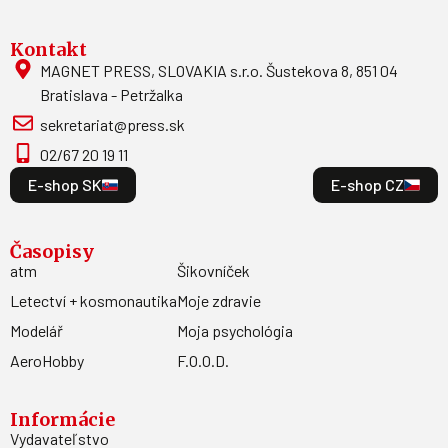
Kontakt
MAGNET PRESS, SLOVAKIA s.r.o. Šustekova 8, 851 04
Bratislava - Petržalka
sekretariat@press.sk
02/67 20 19 11
E-shop SK
E-shop CZ
Časopisy
atm
Šikovníček
Letectví + kosmonautika
Moje zdravie
Modelář
Moja psychológia
AeroHobby
F.O.O.D.
Informácie
Vydavateľstvo