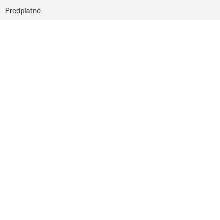
Predplatné
Archív
Inzercia
GDPR
Kontakty
Facebook
Magnetpress.online
© 2023 Všetky práva vyhradené. Dizajn a
programovanie: