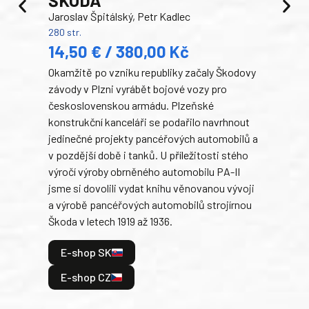
ŠKODA
TA
Jaroslav Špitálský, Petr Kadlec
Ben
280 str.
352 s
14,50 € / 380,00 Kč
22
Okamžitě po vzniku republiky začaly Škodovy
Tank
závody v Plzni vyrábět bojové vozy pro
býva
československou armádu. Plzeňské
Rusk
konstrukční kanceláři se podařilo navrhnout
armá
jedinečné projekty pancéřových automobilů a
stře
v pozdější době i tanků. U příležitosti stého
při 
výročí výroby obrněného automobilu PA-II
blíz
jsme si dovolili vydat knihu věnovanou vývoji
tank
a výrobě pancéřových automobilů strojírnou
v lé
Škoda v letech 1919 až 1936.
tak 
hrdi
E-shop SK
je: 
odeh
E-shop CZ
bitv