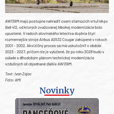
AW139M majú postupne nahradiť osem starnúcich vrtuľníkpv
Bell 412, od ktorých zvažovanej hlbokej modernizácie bolo
upustené. V radoch slovinského letectva doplnia štyri
rozmernejšie stroje Airbus AS532 Cougar zakúpené v rokoch
2001 – 2002. Akvizičný proces sa má uskutočniť v období
2023 – 2027, pričom nie je vylúčené, že po roku 2028 budú v
súlade s dlhodobým plánom technickej modernizácie
vzdušných síl objednané ďalšie AW139M.
Text: Ivan Zajac
Foto: AMI
Novinky