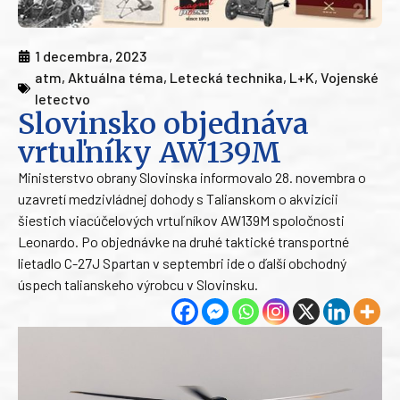
1 decembra, 2023
atm
,
Aktuálna téma
,
Letecká technika
,
L+K
,
Vojenské
letectvo
Slovinsko objednáva
vrtuľníky AW139M
Ministerstvo obrany Slovinska informovalo 28. novembra o
uzavretí medzivládnej dohody s Talianskom o akvizícii
šiestich viacúčelových vrtuľníkov AW139M spoločnosti
Leonardo. Po objednávke na druhé taktické transportné
lietadlo C-27J Spartan v septembri ide o ďalší obchodný
úspech talianskeho výrobcu v Slovinsku.