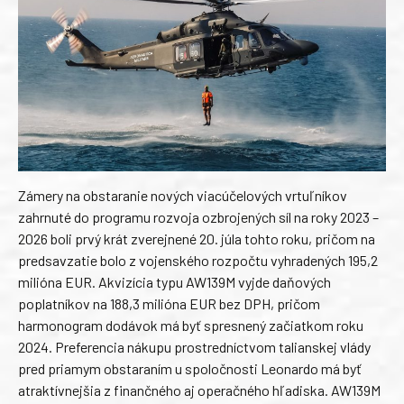
Zámery na obstaranie nových viacúčelových vrtuľníkov
zahrnuté do programu rozvoja ozbrojených síl na roky 2023 –
2026 boli prvý krát zverejnené 20. júla tohto roku, pričom na
predsavzatie bolo z vojenského rozpočtu vyhradených 195,2
milióna EUR. Akvizícia typu AW139M vyjde daňových
poplatníkov na 188,3 milióna EUR bez DPH, pričom
harmonogram dodávok má byť spresnený začiatkom roku
2024. Preferencia nákupu prostredníctvom talianskej vlády
pred priamym obstaraním u spoločnosti Leonardo má byť
atraktívnejšia z finančného aj operačného hľadiska. AW139M