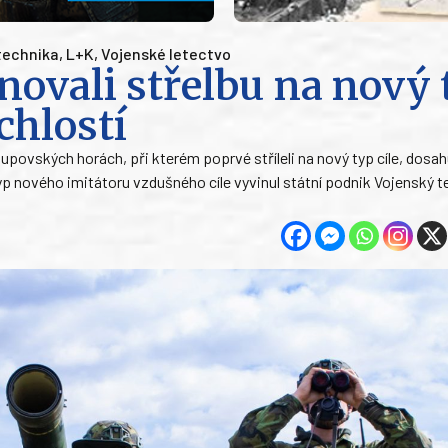
technika
,
L+K
,
Vojenské letectvo
énovali střelbu na nový
chlostí
upovských horách, při kterém poprvé stříleli na nový typ cíle, dosahu
totyp nového imitátoru vzdušného cíle vyvinul státní podnik Vojenský 