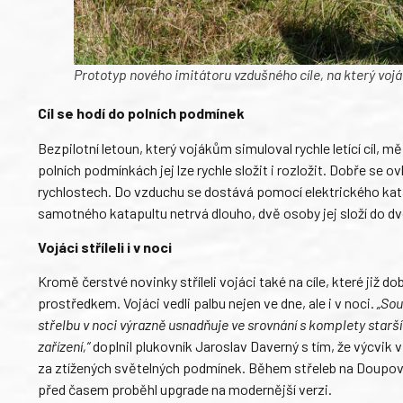
Prototyp nového imitátoru vzdušného cíle, na který vojác
Cíl se hodí do polních podmínek
Bezpilotní letoun, který vojákům simuloval rychle letící cíl, měří
polních podmínkách jej lze rychle složit i rozložit. Dobře se ov
rychlostech. Do vzduchu se dostává pomocí elektrického kata
samotného katapultu netrvá dlouho, dvě osoby jej složí do dvo
Vojáci stříleli i v noci
Kromě čerstvé novinky stříleli vojáci také na cíle, které již dobř
prostředkem. Vojáci vedli palbu nejen ve dne, ale i v noci.
„Sou
střelbu v noci výrazně usnadňuje ve srovnání s komplety starší
zařízení,“
doplnil plukovník Jaroslav Daverný s tím, že výcvik v
za ztížených světelných podmínek. Během střeleb na Doupově
před časem proběhl upgrade na modernější verzi.