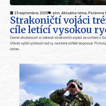
23 septembra, 2025
atm
,
Aktuálna téma
,
Pozemná 
Strakoničtí vojáci tr
cíle letící vysokou ry
Cenné zkušenosti si odnesli strakoničtí vojáci ze cvičení v Do
třikrát vyšší rychlosti než ty, na které stříleli doposud. Pro
ústav.