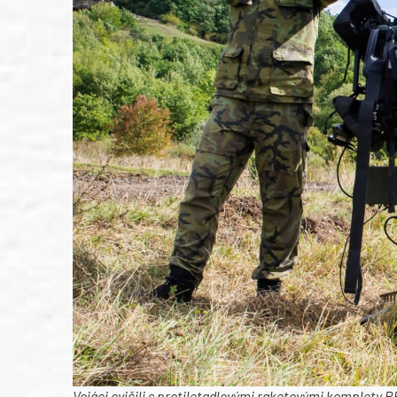
Vojáci cvičili s protiletadlovými raketovými komplety