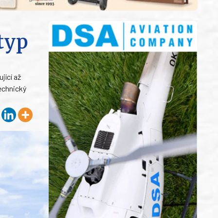
 typ
jící až
technický