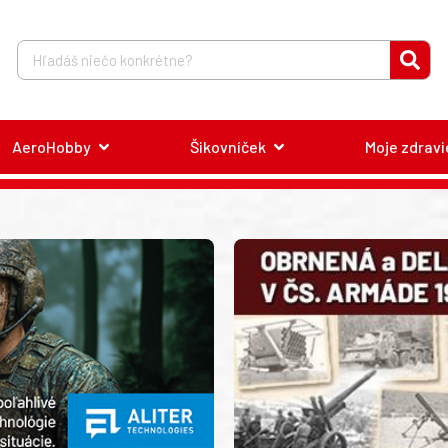
AeroHobby
Šikovníček
Moje zdravi