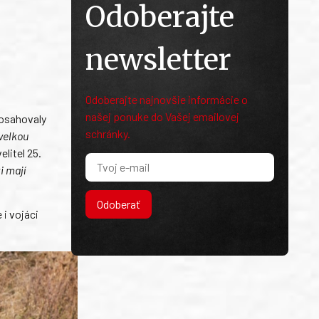
Odoberajte
newsletter
Odoberajte najnovšie informácie o
našej ponuke do Vašej emailovej
dosahovaly
schránky.
 velkou
elitel 25.
i mají
Odoberať
 i vojáci