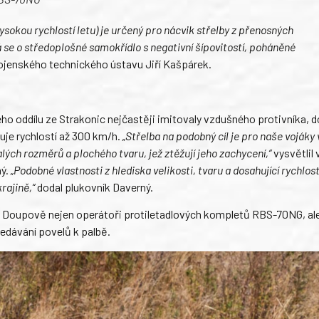
sokou rychlostí letu) je určený pro nácvik střelby z přenosných
á se o středoplošné samokřídlo s negativní šípovitostí, poháněné
Vojenského technického ústavu Jiří Kašpárek.
ho oddílu ze Strakonic nejčastěji imitovaly vzdušného protivníka, 
uje rychlostí až 300 km/h.
„Střelba na podobný cíl je pro naše vojáky
alých rozměrů a plochého tvaru, jež ztěžují jeho zachycení,“
vysvětlil v
ný.
„Podobné vlastnosti z hlediska velikosti, tvaru a dosahující rychlost
rajině,“
dodal plukovník Daverný.
na Doupově nejen operátoři protiletadlových kompletů RBS-70NG, ale
předávání povelů k palbě.