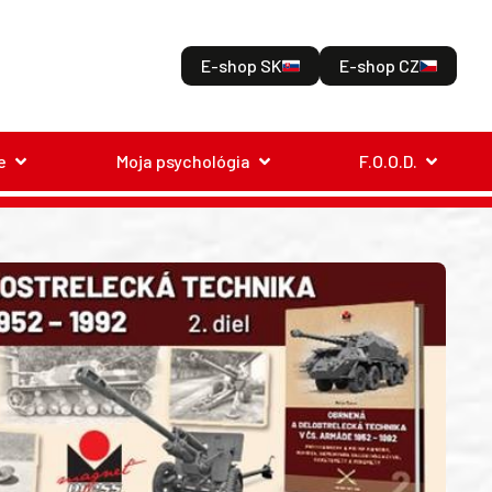
E-shop SK
E-shop CZ
e
Moja psychológia
F.O.O.D.