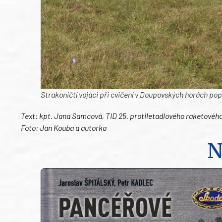
Strakoničtí vojáci při cvičení v Doupovských horách poprv
Text: kpt. Jana Samcová, TID 25. protiletadlového raketovéh
Foto: Jan Kouba a autorka
N