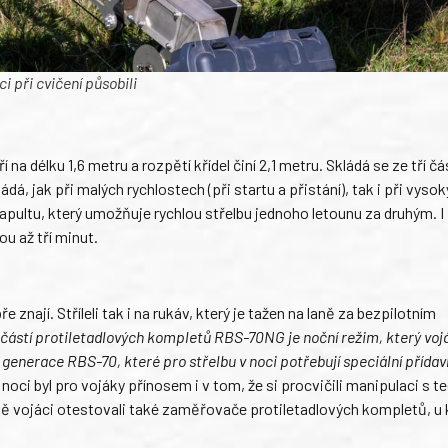
i při cvičení působili
 na délku 1,6 metru a rozpětí křídel činí 2,1 metru. Skládá se ze tří část
ládá, jak při malých rychlostech (při startu a přistání), tak i při vyso
pultu, který umožňuje rychlou střelbu jednoho letounu za druhým. I
u až tří minut.
e znají. Stříleli tak i na rukáv, který je tažen na laně za bezpilotním
částí protiletadlových kompletů RBS-70NG je noční režim, který vo
 generace RBS-70, které pro střelbu v noci potřebují speciální přída
 noci byl pro vojáky přínosem i v tom, že si procvičili manipulaci s 
 vojáci otestovali také zaměřovače protiletadlových kompletů, u 