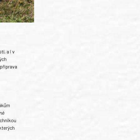
í, a i v
kých
 příprava
jákům
vné
technikou
kterých