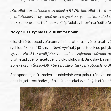
„Bezpilotní prostředek s označením BTVRL (bezpilotní terč s vy
protiletadlových systémů na cíl s vysokou rychlostí letu. Jedn
elektromotorem s tlačnou vrtulí,“
představil novinku ředitel 
Nový cíl letí rychlostí 300 km za hodinu
Cíle, které doposud vojákům z 252. protiletadlového raketové
rychlosti kolem 110 km/h. Nově vyvinutý prostředek se pohyb
výzvou. Ne až tak kvůli jeho rychlosti, ale zejména z důvodu m
protiletadlového raketového pluku plukovník Jaroslav Daver
íránské drony Šáhid-136, které používá Rusko při útocích na Uk
Schopnost zjistit, zachytit a následně vést palbu trénovali 
obsluhující prostředky, jež slouží k detekci vzdušných cílů a 