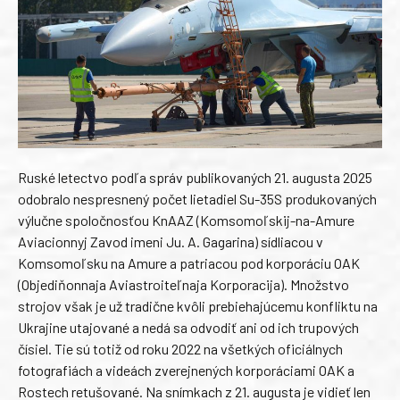
Ruské letectvo podľa správ publikovaných 21. augusta 2025
odobralo nespresnený počet lietadiel Su-35S produkovaných
výlučne spoločnosťou KnAAZ (Komsomoľskij-na-Amure
Aviacionnyj Zavod imeni Ju. A. Gagarina) sídliacou v
Komsomoľsku na Amure a patriacou pod korporáciu OAK
(Objediňonnaja Aviastroiteľnaja Korporacija). Množstvo
strojov však je už tradične kvôli prebiehajúcemu konfliktu na
Ukrajine utajované a nedá sa odvodiť ani od ich trupových
čísiel. Tie sú totiž od roku 2022 na všetkých oficiálnych
fotografiách a videách zverejnených korporáciami OAK a
Rostech retušované. Na snímkach z 21. augusta je vidieť len