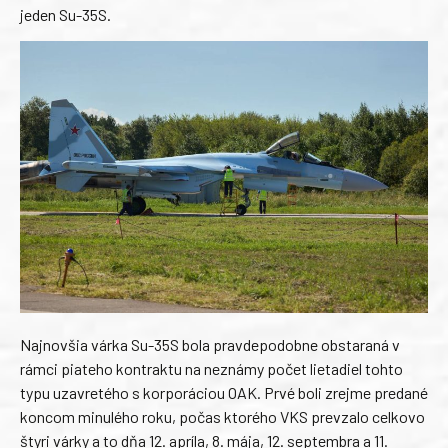
jeden Su-35S.
Najnovšia várka Su-35S bola pravdepodobne obstaraná v
rámci piateho kontraktu na neznámy počet lietadiel tohto
typu uzavretého s korporáciou OAK. Prvé boli zrejme predané
koncom minulého roku, počas ktorého VKS prevzalo celkovo
štyri várky a to dňa 12. apríla, 8. mája, 12. septembra a 11.