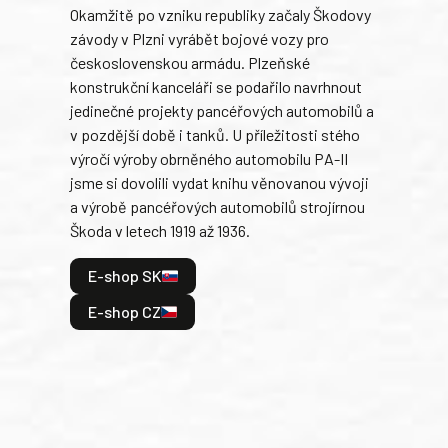
Okamžitě po vzniku republiky začaly Škodovy
Tank
závody v Plzni vyrábět bojové vozy pro
býva
československou armádu. Plzeňské
Rusk
konstrukční kanceláři se podařilo navrhnout
armá
jedinečné projekty pancéřových automobilů a
stře
v pozdější době i tanků. U příležitosti stého
při 
výročí výroby obrněného automobilu PA-II
blíz
jsme si dovolili vydat knihu věnovanou vývoji
tank
a výrobě pancéřových automobilů strojírnou
v lé
Škoda v letech 1919 až 1936.
tak 
hrdi
E-shop SK
je: 
odeh
E-shop CZ
bitv
E
E