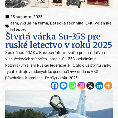
25 augusta, 2025
atm
,
Aktuálna téma
,
Letecká technika
,
L+K
,
Vojenské
letectvo
Štvrtá várka Su-35S pre
ruské letectvo v roku 2025
Spoločnosti OAK a Rostech informovali o predaní ďalších
viacúčelových stíhacích lietadiel Su-35S vzdušným a
kozmickým silám Ruskej federácie (RF). Šlo o už štvrtú várku
týchto strojov radených ku generácii 4++ dodanú VKS
(Vozdušno-kosmičeskije sily) v roku 2025.