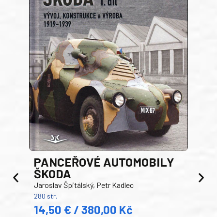
PANCEŘOVÉ AUTOMOBILY
ŠKODA
TA
Jaroslav Špitálský, Petr Kadlec
Ben
280 str.
352 s
14,50 € / 380,00 Kč
22