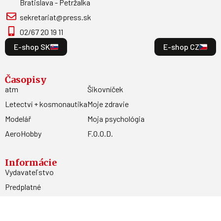
Bratislava - Petržalka
sekretariat@press.sk
02/67 20 19 11
E-shop SK
E-shop CZ
Časopisy
atm
Šikovníček
Letectví + kosmonautika
Moje zdravie
Modelář
Moja psychológia
AeroHobby
F.O.O.D.
Informácie
Vydavateľstvo
Predplatné
Archív
Inzercia