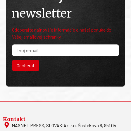
newsletter
Odoberajte najnovšie informácie o našej ponuke do
Vašej emailovej schránky.
Odoberať
Kontakt
MAGNET PRESS, SLOVAKIA s.r.o. Šustekova 8, 851 04