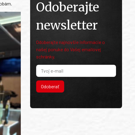
Odoberajte
sobám.
newsletter
Odoberajte najnovšie informácie o
našej ponuke do Vašej emailovej
schránky.
Odoberať