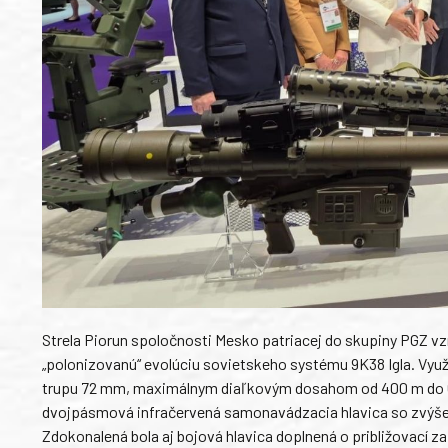
Strela Piorun spoločnosti Mesko patriacej do skupiny PGZ vz
„polonizovanú“ evolúciu sovietskeho systému 9K38 Igla. Vyu
trupu 72 mm, maximálnym diaľkovým dosahom od 400 m do 6
dvojpásmová infračervená samonavádzacia hlavica so zvýše
Zdokonalená bola aj bojová hlavica doplnená o približovací 