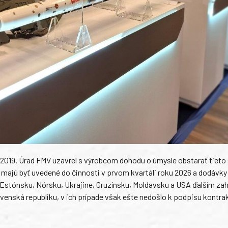
 2019. Úrad FMV uzavrel s výrobcom dohodu o úmysle obstarať tieto
 majú byť uvedené do činnosti v prvom kvartáli roku 2026 a dodávky
 Estónsku, Nórsku, Ukrajine, Gruzínsku, Moldavsku a USA ďalším za
lovenská republiku, v ich prípade však ešte nedošlo k podpisu kontra