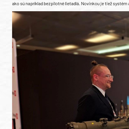
ako sú napríklad bezpilotné lietadlá. Novinkou je tiež syst