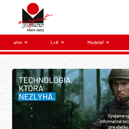
atm
L+K
Modelář