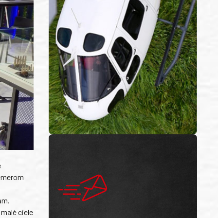
e
riemerom
am.
malé ciele