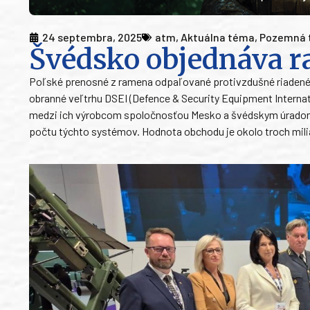
24 septembra, 2025
atm
,
Aktuálna téma
,
Pozemná 
Švédsko objednáva r
Poľské prenosné z ramena odpaľované protivzdušné riadené s
obranné veľtrhu DSEI (Defence & Security Equipment Internat
medzi ich výrobcom spoločnosťou Mesko a švédskym úradom 
počtu týchto systémov. Hodnota obchodu je okolo troch miliá