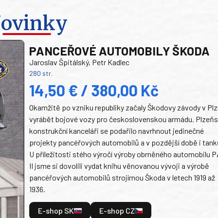
ovinky
PANCEŘOVÉ AUTOMOBILY ŠKODA
Jaroslav Špitálský, Petr Kadlec
280 str.
14,50 € / 380,00 Kč
Okamžitě po vzniku republiky začaly Škodovy závody v Plz
vyrábět bojové vozy pro československou armádu. Plzeň
konstrukční kanceláři se podařilo navrhnout jedinečné
projekty pancéřových automobilů a v pozdější době i tank
U příležitosti stého výročí výroby obrněného automobilu P
II jsme si dovolili vydat knihu věnovanou vývoji a výrobě
pancéřových automobilů strojírnou Škoda v letech 1919 až
1936.
E-shop SK
E-shop CZ