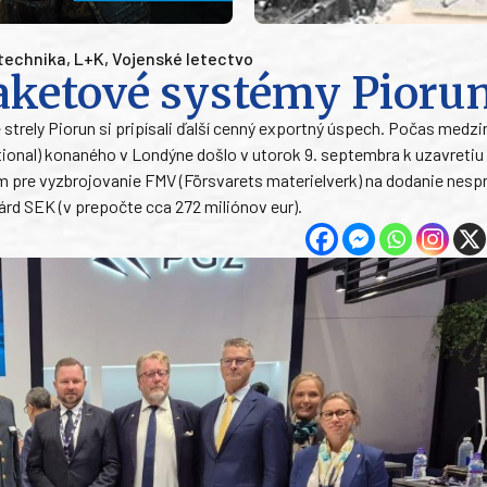
technika
,
L+K
,
Vojenské letectvo
aketové systémy Pioru
trely Piorun si pripísali ďalší cenný exportný úspech. Počas medz
ional) konaného v Londýne došlo v utorok 9. septembra k uzavretiu
pre vyzbrojovanie FMV (Försvarets materielverk) na dodanie nes
rd SEK (v prepočte cca 272 miliónov eur).