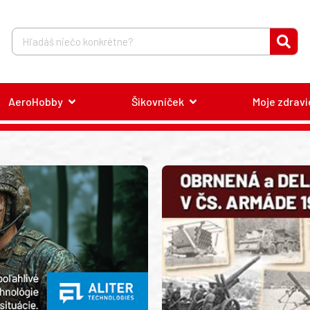
AeroHobby
Šikovníček
Moje zdravi