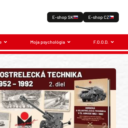
E-shop SK
E-shop CZ
e
Moja psychológia
F.O.O.D.