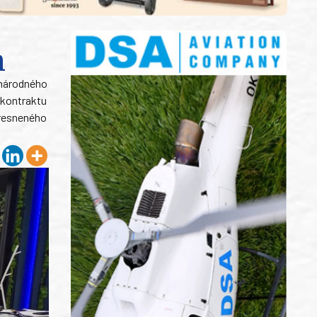
n
inárodného
 kontraktu
presneného