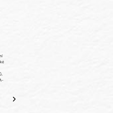
ni
ské
ů.
A-