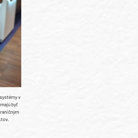
 systémy v
 majú byť
hraničným
ktov.