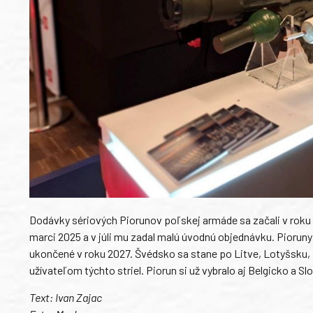
Dodávky sériových Piorunov poľskej armáde sa začali v roku
marci 2025 a v júli mu zadal malú úvodnú objednávku. Pioruny
ukončené v roku 2027. Švédsko sa stane po Litve, Lotyšsku,
užívateľom týchto striel. Piorun si už vybralo aj Belgicko a S
Text: Ivan Zajac