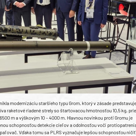
nikla modernizáciu staršieho typu Grom, ktorý v zásade predstavuj
žíva raketové riadené strely so štartovacou hmotnosťou 10,5 kg, p
500 m a výškovým 10 – 4000 m. Hlavnou novinkou proti Gromu je
nou schopnosťou detekcie cieľov a odolnosťou voči protiopatreni
zapaľovač. Vďaka tomu sa PLRS vyznačuje lepšou schopnosťou ničiť 