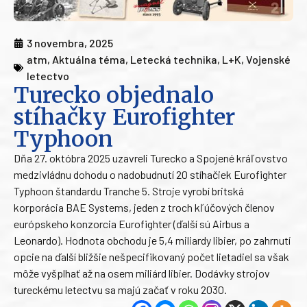
3 novembra, 2025
atm
,
Aktuálna téma
,
Letecká technika
,
L+K
,
Vojenské
letectvo
Turecko objednalo
stíhačky Eurofighter
Typhoon
Dňa 27. októbra 2025 uzavreli Turecko a Spojené kráľovstvo
medzivládnu dohodu o nadobudnutí 20 stíhačiek Eurofighter
Typhoon štandardu Tranche 5. Stroje vyrobí britská
korporácia BAE Systems, jeden z troch kľúčových členov
európskeho konzorcia Eurofighter (ďalší sú Airbus a
Leonardo). Hodnota obchodu je 5,4 miliardy libier, po zahrnutí
opcie na ďalší bližšie nešpecifikovaný počet lietadiel sa však
môže vyšplhať až na osem miliárd libier. Dodávky strojov
tureckému letectvu sa majú začať v roku 2030.