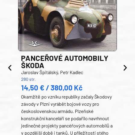
PANCEŘOVÉ AUTOMOBILY
ŠKODA
TA
Jaroslav Špitálský, Petr Kadlec
Ben
280 str.
352 s
14,50 € / 380,00 Kč
22
Okamžitě po vzniku republiky začaly Škodovy
Tank
závody v Plzni vyrábět bojové vozy pro
býva
československou armádu. Plzeňské
Rusk
konstrukční kanceláři se podařilo navrhnout
armá
jedinečné projekty pancéřových automobilů a
stře
v pozdější době i tanků. U příležitosti stého
při 