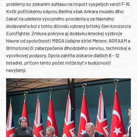
problémy so získaním súhlasu na import vyspelých verzií F-16.
Kvôli politickému odporu Berlína však Ankara muselo dlho
čakať na udelenie vývozného povolenia a za hlavného
dodávateľa bol z tohto dôvodu vybraný britský člen konzorcia
Eurofighter. Zmluva pokrýva aj dodávku leteckej výzbroje
hlavne od spoločnosti MBDA (údajne striel Meteor, ASRAAM a
Brimstone) či zabezpečenie dlhodobého servisu, technickej a
výcvikovej podpory. Opcia zahŕňa získanie ďalších 8 – 12
lietadiel, pričom tento počet môže byť v budúcnosti
navýšený.