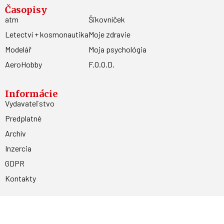
Časopisy
atm
Šikovníček
Letectví + kosmonautika
Moje zdravie
Modelář
Moja psychológia
AeroHobby
F.O.O.D.
Informácie
Vydavateľstvo
Predplatné
Archív
Inzercia
GDPR
Kontakty