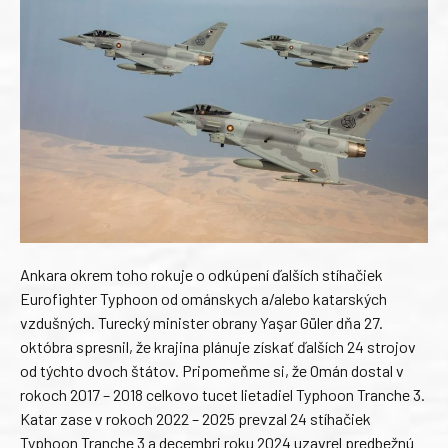
Ankara okrem toho rokuje o odkúpení ďalších stíhačiek
Eurofighter Typhoon od ománskych a/alebo katarských
vzdušných. Turecký minister obrany Yaşar Güler dňa 27.
októbra spresnil, že krajina plánuje získať ďalších 24 strojov
od týchto dvoch štátov. Pripomeňme si, že Omán dostal v
rokoch 2017 – 2018 celkovo tucet lietadiel Typhoon Tranche 3.
Katar zase v rokoch 2022 – 2025 prevzal 24 stíhačiek
Typhoon Tranche 3 a decembri roku 2024 uzavrel predbežnú