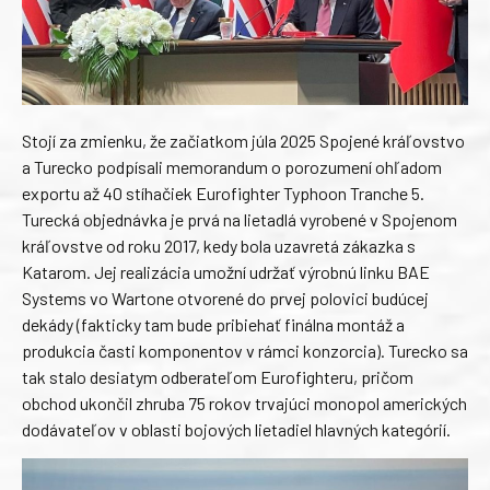
Stojí za zmienku, že začiatkom júla 2025 Spojené kráľovstvo
a Turecko podpísali memorandum o porozumení ohľadom
exportu až 40 stíhačiek Eurofighter Typhoon Tranche 5.
Turecká objednávka je prvá na lietadlá vyrobené v Spojenom
kráľovstve od roku 2017, kedy bola uzavretá zákazka s
Katarom. Jej realizácia umožní udržať výrobnú linku BAE
Systems vo Wartone otvorené do prvej polovici budúcej
dekády (fakticky tam bude pribiehať finálna montáž a
produkcia časti komponentov v rámci konzorcia). Turecko sa
tak stalo desiatym odberateľom Eurofighteru, pričom
obchod ukončil zhruba 75 rokov trvajúci monopol amerických
dodávateľov v oblasti bojových lietadiel hlavných kategórií.