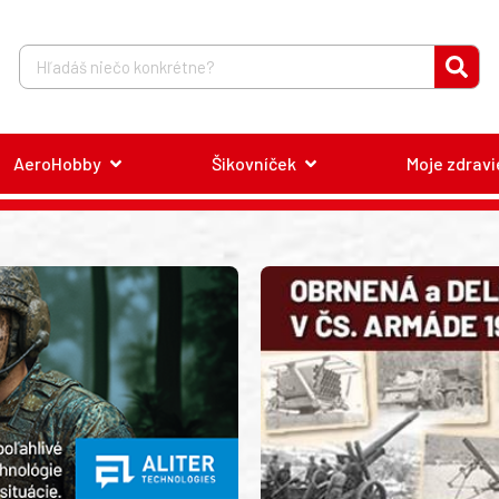
AeroHobby
Šikovníček
Moje zdravi