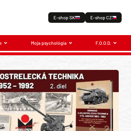
E-shop SK
E-shop CZ
e
Moja psychológia
F.O.O.D.