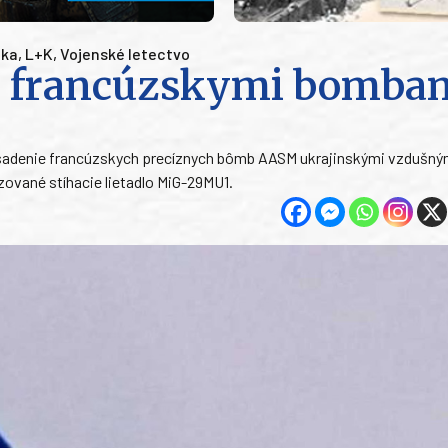
ika
,
L+K
,
Vojenské letectvo
s francúzskymi bomba
asadenie francúzskych precíznych bômb AASM ukrajinskými vzdušným
zované stíhacie lietadlo MiG-29MU1.