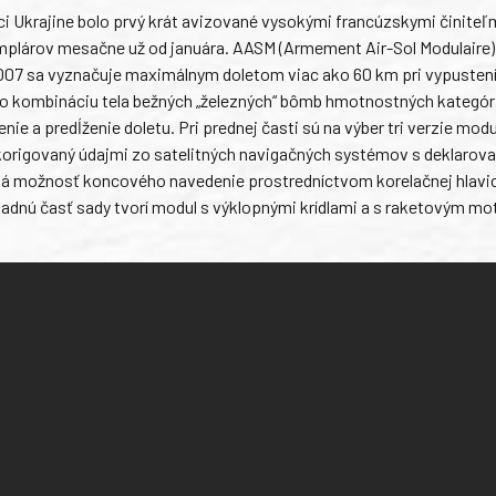
 Ukrajine bolo prvý krát avizované vysokými francúzskymi činiteľ
plárov mesačne už od januára. AASM (Armement Air-Sol Modulaire)
007 sa vyznačuje maximálnym doletom viac ako 60 km pri vypustení
e o kombináciu tela bežných „železných“ bômb hmotnostných kategóri
 a predĺženie doletu. Pri prednej časti sú na výber tri verzie mod
 korigovaný údajmi zo satelitných navigačných systémov s deklarov
ená možnosť koncového navedenie prostredníctvom korelačnej hlavi
adnú časť sady tvorí modul s výklopnými krídlami a s raketovým m