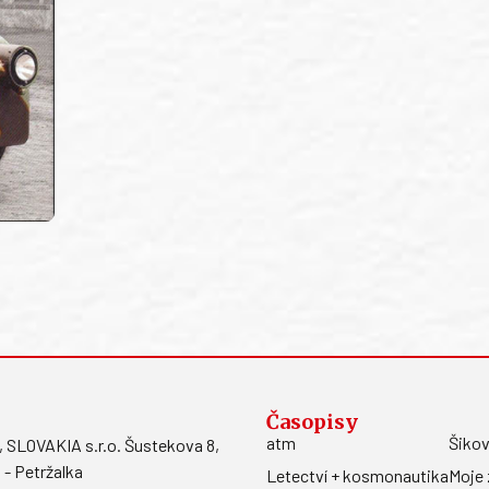
Časopisy
atm
Šikov
LOVAKIA s.r.o. Šustekova 8,
 - Petržalka
Letectví + kosmonautika
Moje 