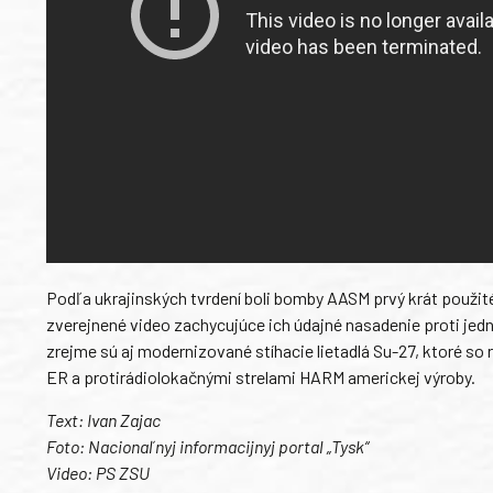
Podľa ukrajinských tvrdení boli bomby AASM prvý krát použit
zverejnené video zachycujúce ich údajné nasadenie proti jedn
zrejme sú aj modernizované stíhacie lietadlá Su-27, ktoré 
ER a protirádiolokačnými strelami HARM americkej výroby.
Text: Ivan Zajac
Foto:
Nacionaľnyj informacijnyj portal „Tysk“
Video: PS ZSU