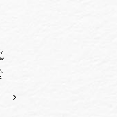
ni
ské
ů.
A-