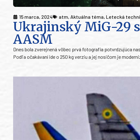
15 marca, 2024
atm
,
Aktuálna téma
,
Letecká techn
Ukrajinský MiG-29 
AASM
Dnes bola zverejnená vôbec prvá fotografia potvrdzujúca n
Podľa očakávaní ide o 250 kg verziu a jej nosičom je moderni