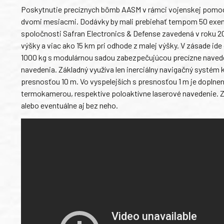
Poskytnutie precíznych bômb AASM v rámci vojenskej pomoci
dvomi mesiacmi. Dodávky by mali prebiehať tempom 50 exem
spoločnosti Safran Electronics & Defense zavedená v roku 2
výšky a viac ako 15 km pri odhode z malej výšky. V zásade id
1000 kg s modulárnou sadou zabezpečujúcou precízne navedenie
navedenia. Základný využíva len inerciálny navigačný systém
presnosťou 10 m. Vo vyspelejších s presnosťou 1 m je dopln
termokamerou, respektíve poloaktívne laserové navedenie. Z
alebo eventuálne aj bez neho.