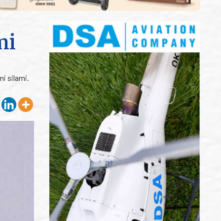
mi
i silami.