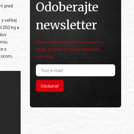
Odoberajte
mi pred
 z veľkej
newsletter
í 250 kg a
ulov
anou
Odoberajte najnovšie informácie o
ce s
našej ponuke do Vašej emailovej
otorom,
schránky.
Odoberať