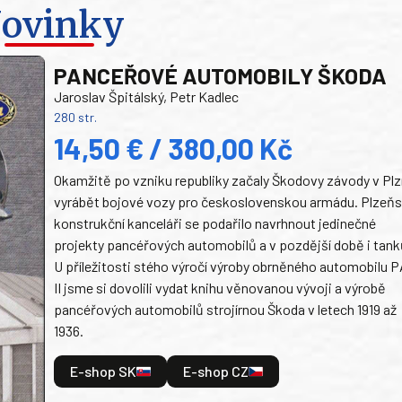
ovinky
PANCEŘOVÉ AUTOMOBILY ŠKODA
Jaroslav Špitálský, Petr Kadlec
280 str.
14,50 € / 380,00 Kč
Okamžitě po vzniku republiky začaly Škodovy závody v Plz
vyrábět bojové vozy pro československou armádu. Plzeň
konstrukční kanceláři se podařilo navrhnout jedinečné
projekty pancéřových automobilů a v pozdější době i tank
U příležitosti stého výročí výroby obrněného automobilu P
II jsme si dovolili vydat knihu věnovanou vývoji a výrobě
pancéřových automobilů strojírnou Škoda v letech 1919 až
1936.
E-shop SK
E-shop CZ