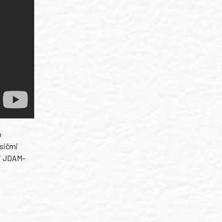
o
osičmi
mi JDAM-