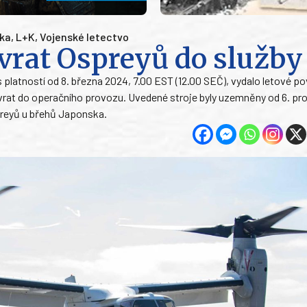
ika
,
L+K
,
Vojenské letectvo
vrat Ospreyů do služby
platností od 8. března 2024, 7.00 EST (12.00 SEČ), vydalo letové po
ávrat do operačního provozu. Uvedené stroje byly uzemněny od 6. pr
spreyů u břehů Japonska.