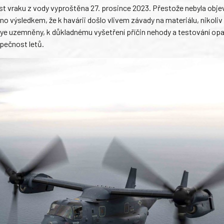
část vraku z vody vyproštěna 27. prosince 2023. Přestože nebyla obj
o výsledkem, že k havárii došlo vlivem závady na materiálu, nikoli
reye uzemněny, k důkladnému vyšetření příčin nehody a testování opat
pečnost letů.