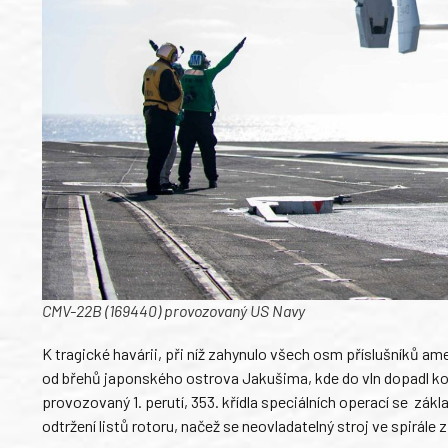
CMV-22B (169440) provozovaný US Navy
K tragické havárii, při níž zahynulo všech osm příslušníků am
od břehů japonského ostrova Jakušima, kde do vln dopadl kon
provozovaný 1. perutí, 353. křídla speciálních operací se z
odtržení listů rotoru, načež se neovladatelný stroj ve spirále zř