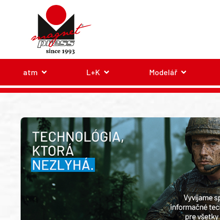
atm
L+K
Modelář