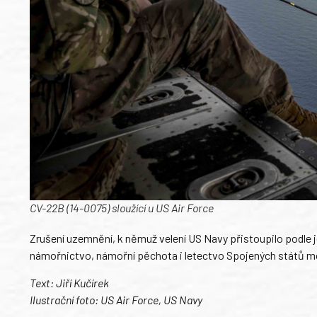
CV-22B (14-0075) sloužící u US Air Force
Zrušení uzemnění, k němuž velení US Navy přistoupilo podle 
námořnictvo, námořní pěchota i letectvo Spojených států mo
Text: Jiří Kučírek
Ilustrační foto: US Air Force, US Navy