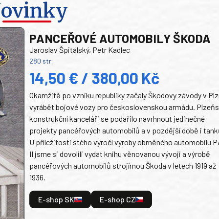
ovinky
PANCEŘOVÉ AUTOMOBILY ŠKODA
Jaroslav Špitálský, Petr Kadlec
280 str.
14,50 € / 380,00 Kč
Okamžitě po vzniku republiky začaly Škodovy závody v Plz
vyrábět bojové vozy pro československou armádu. Plzeň
konstrukční kanceláři se podařilo navrhnout jedinečné
projekty pancéřových automobilů a v pozdější době i tank
U příležitosti stého výročí výroby obrněného automobilu P
II jsme si dovolili vydat knihu věnovanou vývoji a výrobě
pancéřových automobilů strojírnou Škoda v letech 1919 až
1936.
E-shop SK
E-shop CZ