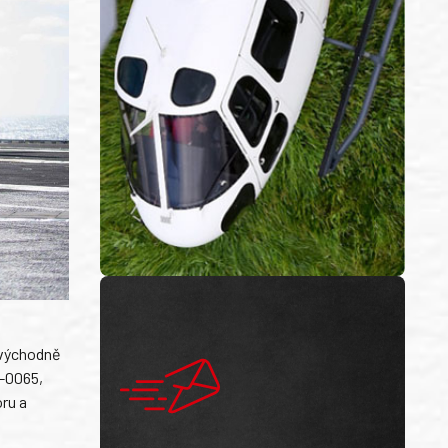
r východně
2-0065,
ru a