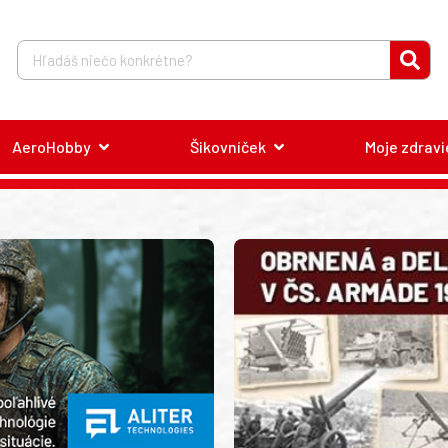
AeroHobby
Šikovníček
Moje zdravi