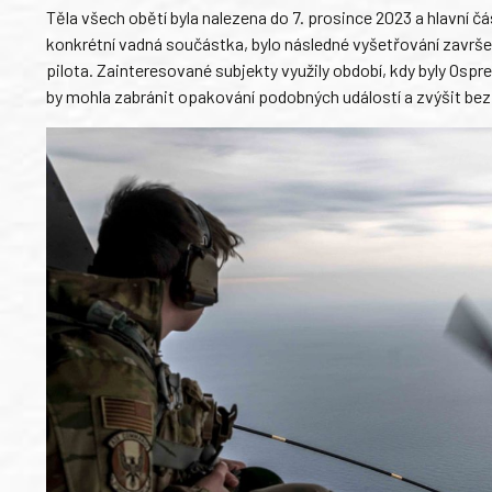
Těla všech obětí byla nalezena do 7. prosince 2023 a hlavní 
konkrétní vadná součástka, bylo následné vyšetřování završen
pilota. Zainteresované subjekty využily období, kdy byly Osp
by mohla zabránit opakování podobných událostí a zvýšit bez