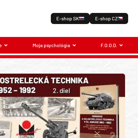
E-shop SK
E-shop CZ
e
Moja psychológia
F.O.O.D.