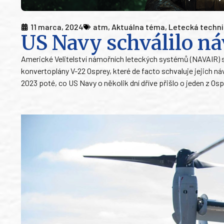
11 marca, 2024
atm
,
Aktuálna téma
,
Letecká techn
US Navy schválilo ná
Americké Velitelství námořních leteckých systémů (NAVAIR) s 
konvertoplány V-22 Osprey, které de facto schvaluje jejich n
2023 poté, co US Navy o několik dní dříve přišlo o jeden z O