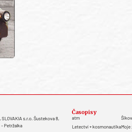
Časopisy
atm
Šikov
LOVAKIA s.r.o. Šustekova 8,
 - Petržalka
Letectví + kosmonautika
Moje 