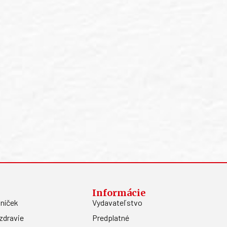
Informácie
níček
Vydavateľstvo
zdravie
Predplatné