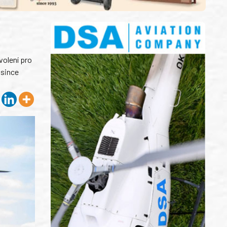
volení pro
osince