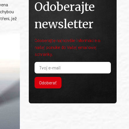
Odoberajte
evena
v chybou
ření, jež
newsletter
Odoberajte najnovšie informácie o
našej ponuke do Vašej emailovej
schránky.
Odoberať