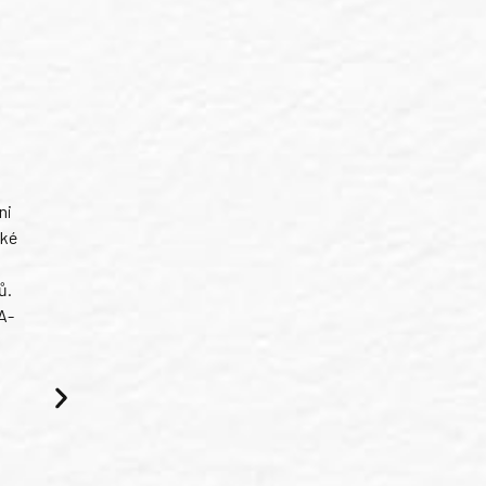
ni
ské
ů.
A-