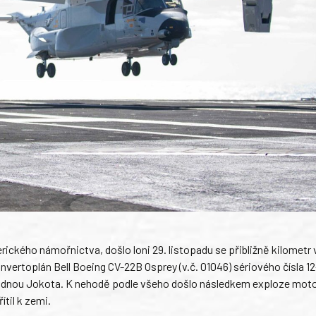
erického námořnictva, došlo loni 29. listopadu se přibližně kilomet
vertoplán Bell Boeing CV-22B Osprey (v.č. 01046) sériového čísla 1
ákladnou Jokota. K nehodě podle všeho došlo následkem exploze moto
ítil k zemi.