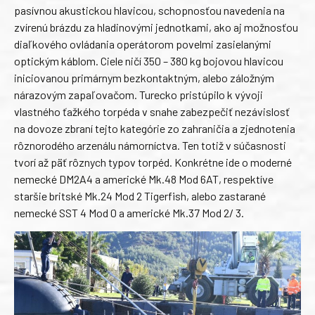
pasívnou akustickou hlavicou, schopnosťou navedenia na
zvírenú brázdu za hladinovými jednotkami, ako aj možnosťou
diaľkového ovládania operátorom povelmi zasielanými
optickým káblom. Ciele ničí 350 – 380 kg bojovou hlavicou
iniciovanou primárnym bezkontaktným, alebo záložným
nárazovým zapaľovačom. Turecko pristúpilo k vývoji
vlastného ťažkého torpéda v snahe zabezpečiť nezávislosť
na dovoze zbraní tejto kategórie zo zahraničia a zjednotenia
rôznorodého arzenálu námorníctva. Ten totiž v súčasnosti
tvorí až päť rôznych typov torpéd. Konkrétne ide o moderné
nemecké DM2A4 a americké Mk.48 Mod 6AT, respektíve
staršie britské Mk.24 Mod 2 Tigerfish, alebo zastarané
nemecké SST 4 Mod 0 a americké Mk.37 Mod 2/ 3.