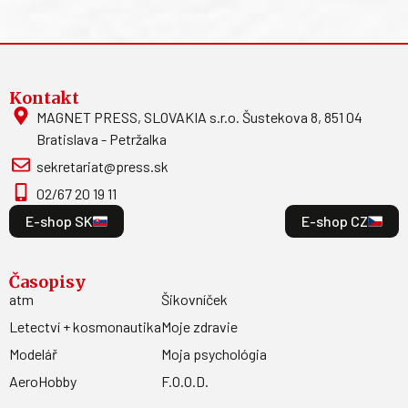
Kontakt
MAGNET PRESS, SLOVAKIA s.r.o. Šustekova 8, 851 04
Bratislava - Petržalka
sekretariat@press.sk
02/67 20 19 11
E-shop SK
E-shop CZ
Časopisy
atm
Šikovníček
Letectví + kosmonautika
Moje zdravie
Modelář
Moja psychológia
AeroHobby
F.O.O.D.