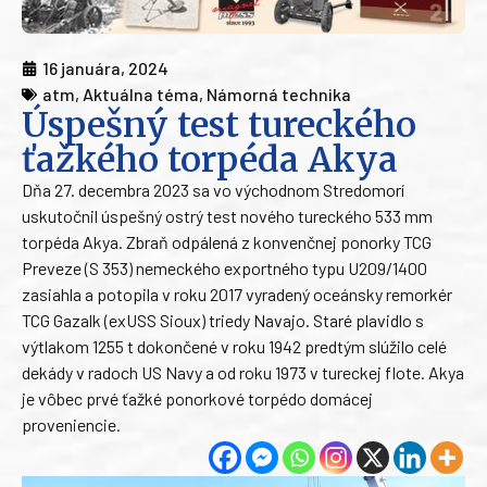
16 januára, 2024
atm
,
Aktuálna téma
,
Námorná technika
Úspešný test tureckého
ťažkého torpéda Akya
Dňa 27. decembra 2023 sa vo východnom Stredomorí
uskutočnil úspešný ostrý test nového tureckého 533 mm
torpéda Akya. Zbraň odpálená z konvenčnej ponorky TCG
Preveze (S 353) nemeckého exportného typu U209/1400
zasiahla a potopila v roku 2017 vyradený oceánsky remorkér
TCG Gazalk (exUSS Sioux) triedy Navajo. Staré plavidlo s
výtlakom 1255 t dokončené v roku 1942 predtým slúžilo celé
dekády v radoch US Navy a od roku 1973 v tureckej flote. Akya
je vôbec prvé ťažké ponorkové torpédo domácej
proveniencie.