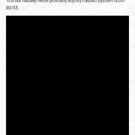
TCG Gür naďalej nesie pôvodný bojový riadiaci systém ISUS-
90/33.