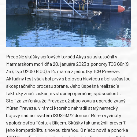
Predošlé skúšky sériových torpéd Akya sa uskutočnil v
Marmarskom mori dňa 20. januára 2023 z ponorky TCG Gür (S
357, typ U209/1400) a 14. marca z jednotky TCG Preveze.
Aktuálny test však bol prvý s bojovou hlavicou a bol súčasťou
akceptačného procesu zbrane. Jeho úspešná realizácia
fakticky značí získanie vstupnej operačnej spôsobilosti.
Stojí za zmienku, že Preveze už absolvovala upgrade zvaný
Müren Preveze, v rámci ktorého nahradil starý nemecký
bojový riadiaci systém ISUS-83/2 domáci Müren vyvinutý
spoločnosťou Tübitak Bilgem. Skúšky tak umožnili preveriť
jeho kompatibilitu s novou zbraňou. O niečo novšia ponorka