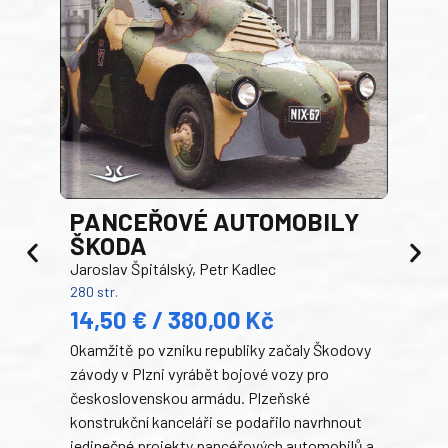
PANCEŘOVÉ AUTOMOBILY
ŠKODA
TA
Jaroslav Špitálský, Petr Kadlec
Ben
280 str.
352 s
14,50 € / 380,00 Kč
22
Okamžitě po vzniku republiky začaly Škodovy
Tank
závody v Plzni vyrábět bojové vozy pro
býva
československou armádu. Plzeňské
Rusk
konstrukční kanceláři se podařilo navrhnout
armá
jedinečné projekty pancéřových automobilů a
stře