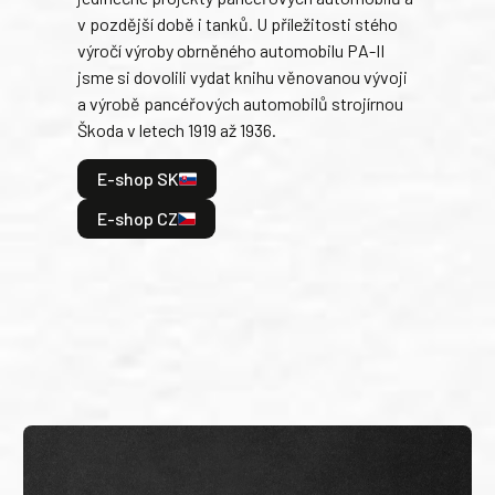
v pozdější době i tanků. U příležitosti stého
při 
výročí výroby obrněného automobilu PA-II
blíz
jsme si dovolili vydat knihu věnovanou vývoji
tank
a výrobě pancéřových automobilů strojírnou
v lé
Škoda v letech 1919 až 1936.
tak 
hrdi
E-shop SK
je: 
odeh
E-shop CZ
bitv
E
E