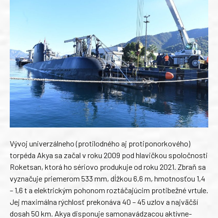
Vývoj univerzálneho (protilodného aj protiponorkového)
torpéda Akya sa začal v roku 2009 pod hlavičkou spoločnosti
Roketsan, ktorá ho sériovo produkuje od roku 2021. Zbraň sa
vyznačuje priemerom 533 mm, dĺžkou 6,6 m, hmotnosťou 1,4
– 1,6 t a elektrickým pohonom roztáčajúcim protibežné vrtule.
Jej maximálna rýchlosť prekonáva 40 – 45 uzlov a najväčší
dosah 50 km. Akya disponuje samonavádzacou aktívne-