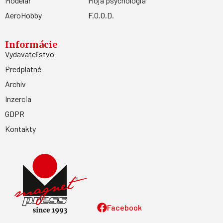
Modelář
Moja psychológia
AeroHobby
F.O.O.D.
Informácie
Vydavateľstvo
Predplatné
Archív
Inzercia
GDPR
Kontakty
Facebook