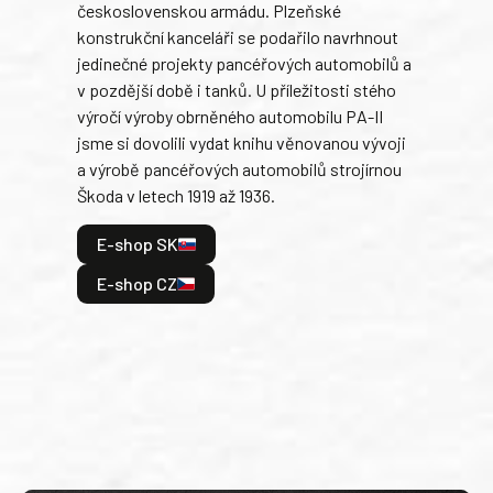
československou armádu. Plzeňské
Rusk
konstrukční kanceláři se podařilo navrhnout
armá
jedinečné projekty pancéřových automobilů a
stře
v pozdější době i tanků. U příležitosti stého
při 
výročí výroby obrněného automobilu PA-II
blíz
jsme si dovolili vydat knihu věnovanou vývoji
tank
a výrobě pancéřových automobilů strojírnou
v lé
Škoda v letech 1919 až 1936.
tak 
hrdi
E-shop SK
je: 
odeh
E-shop CZ
bitv
E
E