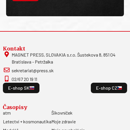
Kontakt
MAGNET PRESS, SLOVAKIA s.r.o. Šustekova 8, 851 04
Bratislava - Petržalka
sekretariat@press.sk
02/67 20 19 11
E-shop SK
E-shop CZ
Časopisy
atm
Šikovníček
Letectví + kosmonautika
Moje zdravie