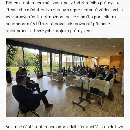
Během konference měli zástupci z řad zbrojního průmyslu,
litevského ministerstva obrany a reprezentantů vědeckých a
výzkumných institucí možnost se seznámit s portfoliem a
schopnostmi VTÚ a zarámoval tak možnosti případné
spolupráce s litevských zbrojním průmyslem.
Ve druhé části konference odpovídali zástupci VTÚ na dotazy