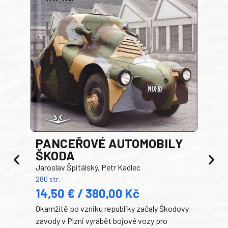
PANCEŘOVÉ AUTOMOBILY
ŠKODA
TA
Jaroslav Špitálský, Petr Kadlec
Ben
280 str.
352 s
14,50 € / 380,00 Kč
22
Okamžitě po vzniku republiky začaly Škodovy
Tank
závody v Plzni vyrábět bojové vozy pro
býva