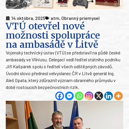
14 októbra, 2025
atm
,
Obranný priemysel
VTÚ otevřel nové
možnosti spolupráce
na ambasádě v Litvě
Vojenský technický ústav (VTÚ) se představil na půdě české
ambasády ve Vilniusu. Delegaci vedl ředitel státního podniku
Jiří Kašpárek spolu s řediteli všech odštěpných závodů.
Úvodní slovo přednesl velvyslanec ČR v Litvě generál Ing.
Aleš Opata, který zdůraznil význam obranného průmyslu v
době rostoucích bezpečnostních rizik.