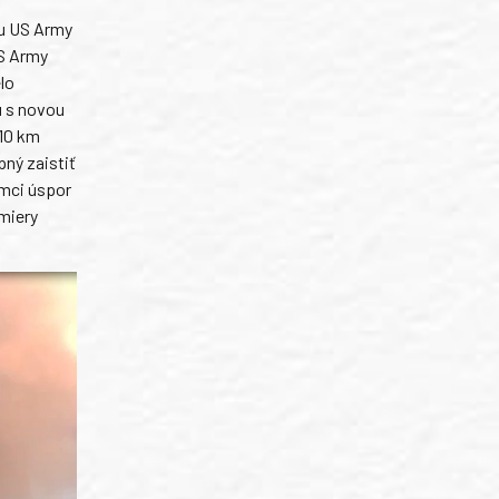
lu US Army
US Army
lo
u s novou
110 km
pný zaistiť
ámci úspor
miery