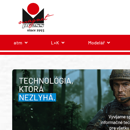
atm
L+K
Modelář