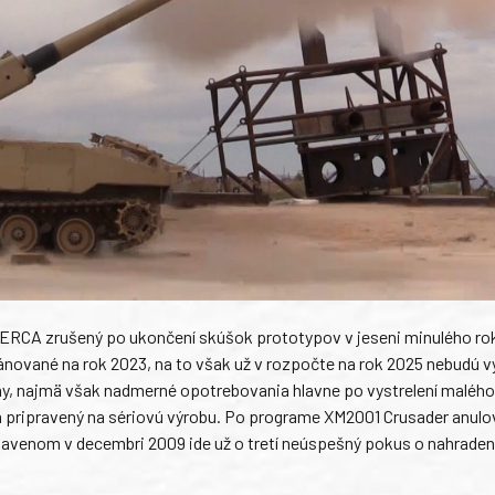
 ERCA zrušený po ukončení skúšok prototypov v jeseni minulého ro
nované na rok 2023, na to však už v rozpočte na rok 2025 nebudú 
y, najmä však nadmerné opotrebovania hlavne po vystrelení malého
m pripravený na sériovú výrobu. Po programe XM2001 Crusader anul
venom v decembri 2009 ide už o tretí neúspešný pokus o nahradeni