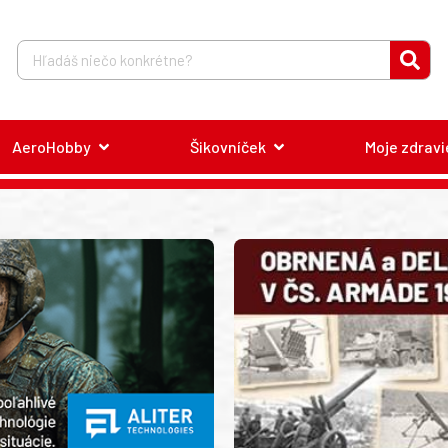
AeroHobby
Šikovníček
Moje zdravi