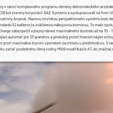
vaný v rámci komplexného programu obmeny delostreleckého arzená
2019 bol zverený korporácii BAE Systems a spolupracovali na ňom 
atinny Arsenal. Hlavnou novinkou perspektívneho systému bolo de
andardu 52 kalibrov) a zväčšenou nábojovou komorou. To malo spol
Charge zabezpečiť výrazný nárast maximálneho dostrelu až na 70 – 
bíjací automat pre 23 granátov a príslušný počet hnacích náplní scho
rast proti maximálne štyrom výstrelom za minútu u predchodcov. V r
ku zatiaľ posledného člena rodiny M109 modifikácie A7, do značnej 