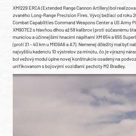
XM1229 ERCA (Extended Range Cannon Artillery) bol realizo
zvaného Long-Range Precision Fires. Vývoj bežiaci od roku 
Combat Capabilities Command Weapons Center a US Army Pic
XM907E2 s hlavňou dlhou až 58 kalibrov (proti súčasnému št
muníciou a účinnejšími hnacími náplňami XM 654 a 655 Super
(proti 21 – 40 km u M109A6 a A7). Nemenej dôležitý mal byť na
najvyššiu kadenciu 10 výstrelov za minútu, čo je výrazný ná
bol vežový modul úplne novej konštrukcie osadený na podvoz
unifikovanom s bojovými vozidlami pechoty M2 Bradley.