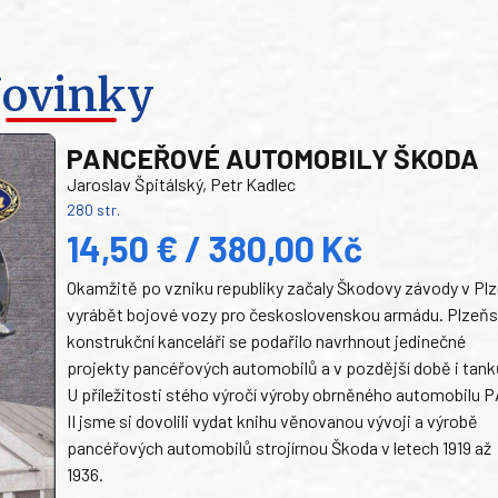
ovinky
PANCEŘOVÉ AUTOMOBILY ŠKODA
Jaroslav Špitálský, Petr Kadlec
280 str.
14,50 € / 380,00 Kč
Okamžitě po vzniku republiky začaly Škodovy závody v Plz
vyrábět bojové vozy pro československou armádu. Plzeň
konstrukční kanceláři se podařilo navrhnout jedinečné
projekty pancéřových automobilů a v pozdější době i tank
U příležitosti stého výročí výroby obrněného automobilu P
II jsme si dovolili vydat knihu věnovanou vývoji a výrobě
pancéřových automobilů strojírnou Škoda v letech 1919 až
1936.