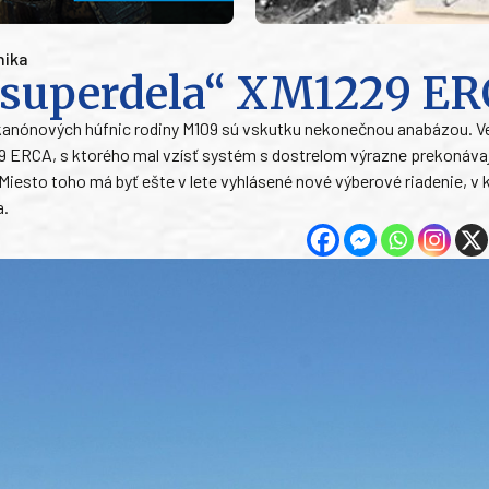
nika
„superdela“ XM1229 E
anónových húfnic rodiny M109 sú vskutku nekonečnou anabázou. Ve
29 ERCA, s ktorého mal vzísť systém s dostrelom výrazne prekonáv
 Miesto toho má byť ešte v lete vyhlásené nové výberové riadenie, v
a.