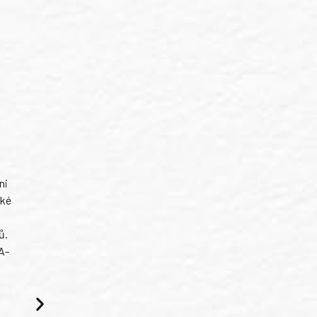
ni
ské
ů.
A-