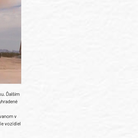
ku. Ďalším
vyhradené
ovanom v
e vozidiel