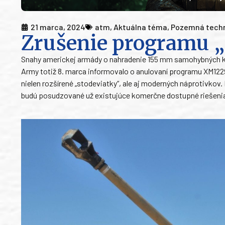
21 marca, 2024
atm
,
Aktuálna téma
,
Pozemná tech
Zrušenie programu 
Snahy americkej armády o nahradenie 155 mm samohybných k
Army totiž 8. marca informovalo o anulovaní programu XM12
nielen rozšírené „stodeviatky“, ale aj moderných náprotivkov.
budú posudzované už existujúce komerčne dostupné riešeni