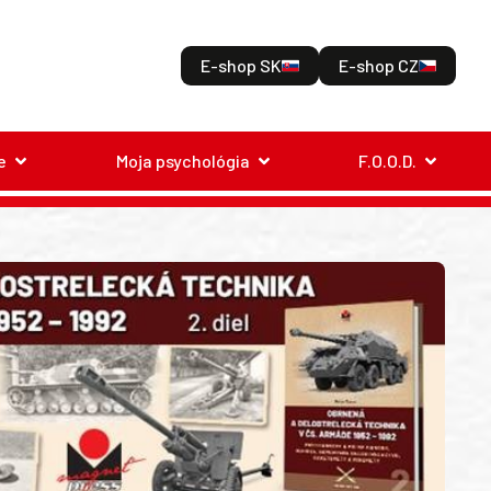
E-shop SK
E-shop CZ
e
Moja psychológia
F.O.O.D.