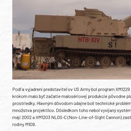
Podľa vyjadrení predstaviteľov US Army bol program XM1229
krokom malo byť začatie malosériovej produkcie pôvodne plá
prostriedky. Hlavným dôvodom údajne boli technické problém
množstva projektilov. Dôsledkom toho nebol vyvíjaný systé
máji 2002 a XM1203 NLOS-C (Non-Line-of-Sight Cannon) zasta
rodiny M109.