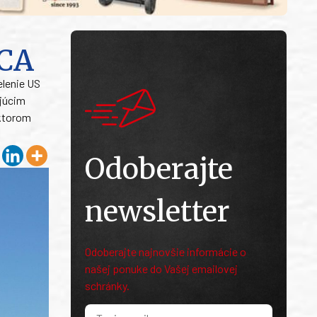
RCA
lenie US
ajúcim
 ktorom
Odoberajte
newsletter
Odoberajte najnovšie informácie o
našej ponuke do Vašej emailovej
schránky.