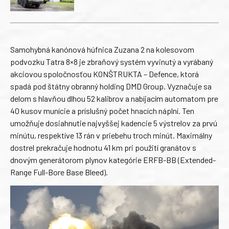
Samohybná kanónová húfnica Zuzana 2 na kolesovom
podvozku Tatra 8×8 je zbraňový systém vyvinutý a vyrábaný
akciovou spoločnosťou KONŠTRUKTA – Defence, ktorá
spadá pod štátny obranný holding DMD Group. Vyznačuje sa
delom s hlavňou dlhou 52 kalibrov a nabíjacím automatom pre
40 kusov munície a príslušný počet hnacích náplní. Ten
umožňuje dosiahnutie najvyššej kadencie 5 výstrelov za prvú
minútu, respektíve 13 rán v priebehu troch minút. Maximálny
dostrel prekračuje hodnotu 41 km pri použití granátov s
dnovým generátorom plynov kategórie ERFB-BB (Extended-
Range Full-Bore Base Bleed).