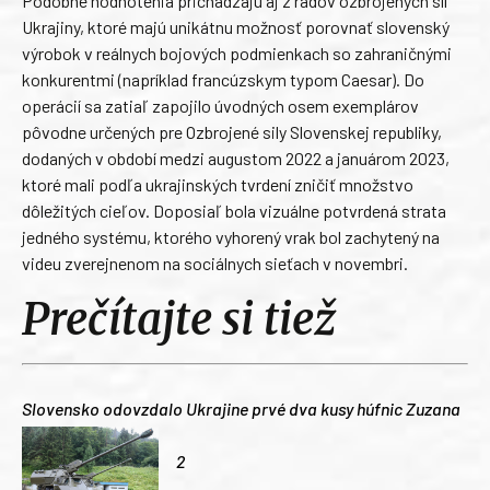
Podobné hodnotenia prichádzajú aj z radov ozbrojených síl
Ukrajiny, ktoré majú unikátnu možnosť porovnať slovenský
výrobok v reálnych bojových podmienkach so zahraničnými
konkurentmi (napríklad francúzskym typom Caesar). Do
operácií sa zatiaľ zapojilo úvodných osem exemplárov
pôvodne určených pre Ozbrojené sily Slovenskej republiky,
dodaných v období medzi augustom 2022 a januárom 2023,
ktoré mali podľa ukrajinských tvrdení zničiť množstvo
dôležitých cieľov. Doposiaľ bola vizuálne potvrdená strata
jedného systému, ktorého vyhorený vrak bol zachytený na
videu zverejnenom na sociálnych sieťach v novembri.
Prečítajte si tiež
Slovensko odovzdalo Ukrajine prvé dva kusy húfnic Zuzana
2