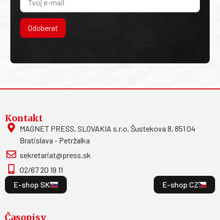
Odoberať
Kontakt
MAGNET PRESS, SLOVAKIA s.r.o. Šustekova 8, 851 04
Bratislava - Petržalka
sekretariat@press.sk
02/67 20 19 11
E-shop SK
E-shop CZ
Časopisy