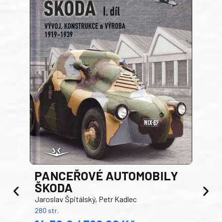
PANCEŘOVÉ AUTOMOBILY
ŠKODA
TA
Jaroslav Špitálský, Petr Kadlec
Ben
280 str.
352 s