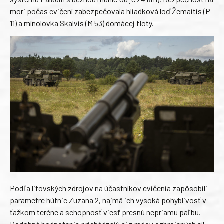
mori počas cvičení zabezpečovala hliadková loď Žemaitis (P
11) a mínolovka Skalvis (M 53) domácej floty.
Podľa litovských zdrojov na účastníkov cvičenia zapôsobili
parametre húfnic Zuzana 2, najmä ich vysoká pohyblivosť v
ťažkom teréne a schopnosť viesť presnú nepriamu paľbu.