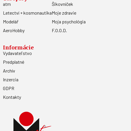
atm
Šikovníček
Letectví + kosmonautika
Moje zdravie
Modelář
Moja psychológia
AeroHobby
F.O.O.D.
Informácie
Vydavateľstvo
Predplatné
Archív
Inzercia
GDPR
Kontakty