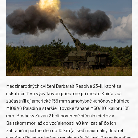
Medzinárodných cvičení Barbara’s Resolve 23-II, ktoré sa
uskutočnili vo výcvikovou priestore pri meste Kairiai, sa
zúčastnili aj americké 155 mm samohybné kanónové húfnice
M109A6 Paladin a staršie litovské ťahané M50/ 101 kalibru 105
mm. Posádky Zuzán 2 boli poverené ničením cieľov v
Baltskom mori až do vzdialenosti 40 km, zatiaľ čo ich
zahraniční partneri len do 10 km (aj keď maximálny dostrel
systému Paladin s bežnou muníciou je 24 km). Bezpečnosť na