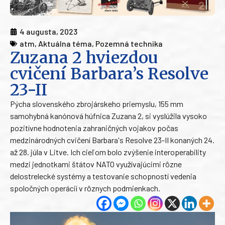
4 augusta, 2023
atm
,
Aktuálna téma
,
Pozemná technika
Zuzana 2 hviezdou
cvičení Barbara’s Resolve
23-II
Pýcha slovenského zbrojárskeho priemyslu, 155 mm
samohybná kanónová húfnica Zuzana 2, si vyslúžila vysoko
pozitívne hodnotenia zahraničných vojakov počas
medzinárodných cvičení Barbara's Resolve 23-II konaných 24.
až 28. júla v Litve. Ich cieľom bolo zvýšenie interoperability
medzi jednotkami štátov NATO využívajúcimi rôzne
delostrelecké systémy a testovanie schopností vedenia
spoločných operácií v rôznych podmienkach.