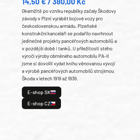
14,50 € / 380,00 Kč
22
Okamžitě po vzniku republiky začaly Škodovy
Tank
závody v Plzni vyrábět bojové vozy pro
býva
československou armádu. Plzeňské
Rusk
konstrukční kanceláři se podařilo navrhnout
armá
jedinečné projekty pancéřových automobilů a
stře
v pozdější době i tanků. U příležitosti stého
při 
výročí výroby obrněného automobilu PA-II
blíz
jsme si dovolili vydat knihu věnovanou vývoji
tank
a výrobě pancéřových automobilů strojírnou
v lé
Škoda v letech 1919 až 1936.
tak 
hrdi
E-shop SK
je: 
odeh
E-shop CZ
bitv
E
E