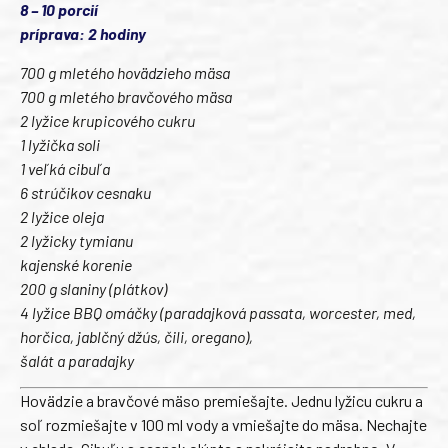
8 – 10 porcií
príprava: 2 hodiny
700 g mletého hovädzieho mäsa
700 g mletého bravčového mäsa
2 lyžice krupicového cukru
1 lyžička soli
1 veľká cibuľa
6 strúčikov cesnaku
2 lyžice oleja
2 lyžicky tymianu
kajenské korenie
200 g slaniny (plátkov)
4 lyžice BBQ omáčky (paradajková passata, worcester, med,
horčica, jablčný džús, čili, oregano),
šalát a paradajky
Hovädzie a bravčové mäso premiešajte. Jednu lyžicu cukru a
soľ rozmiešajte v 100 ml vody a vmiešajte do mäsa. Nechajte