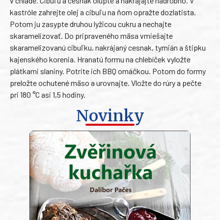
v chlade. Cibuľu a cesnak olúpte a nakrájajte nadrobno. V
kastróle zahrejte olej a cibuľu na ňom opražte dozlatista.
Potom ju zasypte druhou lyžicou cukru a nechajte
skaramelizovať. Do pripraveného mäsa vmiešajte
skaramelizovanú cibuľku, nakrájaný cesnak, tymián a štipku
kajenského korenia. Hranatú formu na chlebíček vyložte
plátkami slaniny. Potrite ich BBQ omáčkou. Potom do formy
preložte ochutené mäso a urovnajte. Vložte do rúry a pečte
pri 180 °C asi 1,5 hodiny.
Novinky