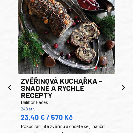
AK
ZVĚŘINOVÁ KUCHAŘKA –
Luci
SNADNÉ A RYCHLÉ
200 s
RECEPTY
19
Dalibor Pačes
Auto
248 str.
klas
23,40 € / 570 Kč
domá
Pokud rádi jíte zvěřinu a chcete se ji naučit
Súke