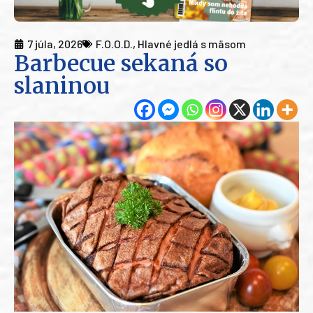
7 júla, 2026
F.O.O.D.
,
Hlavné jedlá s mäsom
Barbecue sekaná so
slaninou