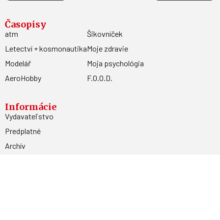
Časopisy
atm
Šikovníček
Letectví + kosmonautika
Moje zdravie
Modelář
Moja psychológia
AeroHobby
F.O.O.D.
Informácie
Vydavateľstvo
Predplatné
Archív
Inzercia
GDPR
Kontakty