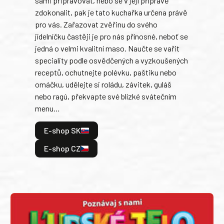
sami připravovat, nebo se v její přípravě
slov
zdokonalit, pak je tato kuchařka určena právě
každ
pro vás. Zařazovat zvěřinu do svého
obľú
jídelníčku častěji je pro nás přínosné, neboť se
robi
jedná o velmi kvalitní maso. Naučte se vařit
trad
speciality podle osvědčených a vyzkoušených
kolá
receptů, ochutnejte polévku, paštiku nebo
jedn
omáčku, udělejte si roládu, závitek, guláš
dopĺ
nebo ragú, překvapte své blízké svátečním
peče
menu…
gazd
E-shop SK
E
E-shop CZ