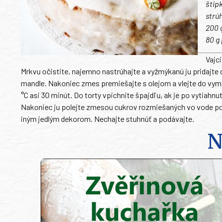
štipk
strú
200 
80 g
Vajc
Mrkvu očistite, najemno nastrúhajte a vyžmýkanú ju pridajte
mandle. Nakoniec zmes premiešajte s olejom a vlejte do vymas
°C asi 30 minút. Do torty vpichnite špajdľu, ak je po vytiahn
Nakoniec ju polejte zmesou cukrov rozmiešaných vo vode po
iným jedlým dekorom. Nechajte stuhnúť a podávajte.
N