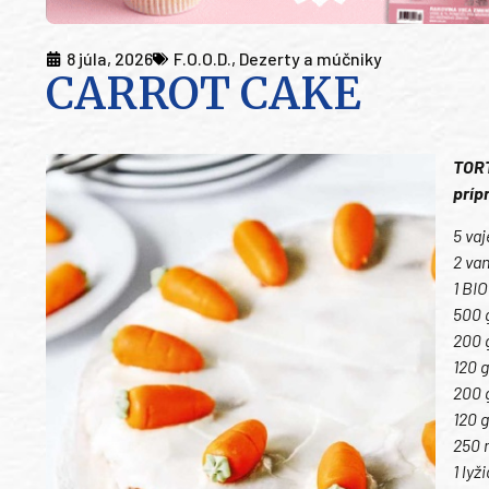
8 júla, 2026
F.O.O.D.
,
Dezerty a múčniky
CARROT CAKE
TORT
príp
5 vaj
2 va
1 BIO
500 
200 
120 
200 
120 
250 
1 lyž