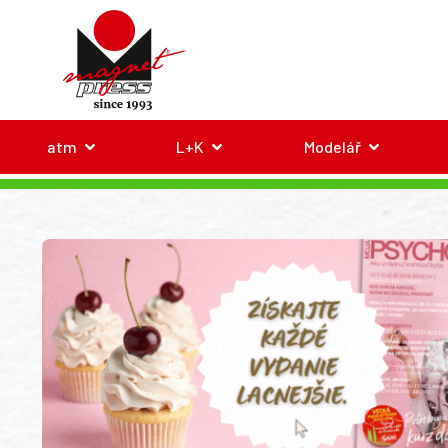
atm
L+K
Modelář