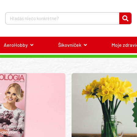
AeroHobby
Šikovníček
Moje zdravi