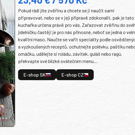
Pokud rádi jíte zvěřinu a chcete se ji naučit sami
připravovat, nebo se v její přípravě zdokonalit, pak je tato
kuchařka určena právě pro vás. Zařazovat zvěřinu do své
jídelníčku častěji je pro nás přínosné, neboť se jedná o vel
kvalitní maso. Naučte se vařit speciality podle osvědčený
a vyzkoušených receptů, ochutnejte polévku, paštiku neb
omáčku, udělejte si roládu, závitek, guláš nebo ragú,
překvapte své blízké svátečním menu…
E-shop SK
E-shop CZ