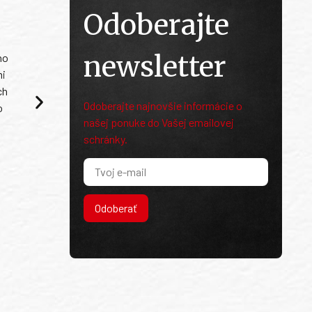
Odoberajte
newsletter
ho
mi
ch
Odoberajte najnovšie informácie o
o
našej ponuke do Vašej emailovej
schránky.
Odoberať