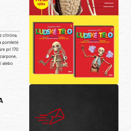
z citróna.
 a pomleté
re pri 170
scarpone.
i alebo
A