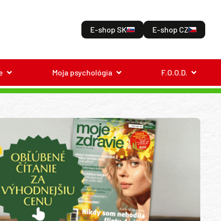
E-shop SK
E-shop CZ
e
Moja psychológia
F.O.O.D.