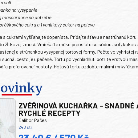
a soli
hanka na vysypanie
g mascarpone na potretie
 práškového cukru a 1 vanilkový cukor na polevu
ia s cukrami vyšľahajte dopenista. Pridajte šťavu a nastrúhanú kôru 
 do žĺtkovej zmesi. Vmiešajte múku preosiatu so sódou, soľ, kokos
tenej a strúhankou vysypanej tortovej formy. Pečte vo vyhriatej rú
utí suchá, cesto je upečené. Tortu po vychladnutí potrite vrstvou ma
dľa preferovanej hustoty. Hotovú tortu ozdobte malými mrkvičkam
ovinky
ZVĚŘINOVÁ KUCHAŘKA – SNADNÉ 
RYCHLÉ RECEPTY
Dalibor Pačes
248 str.
23,40 € / 570 Kč