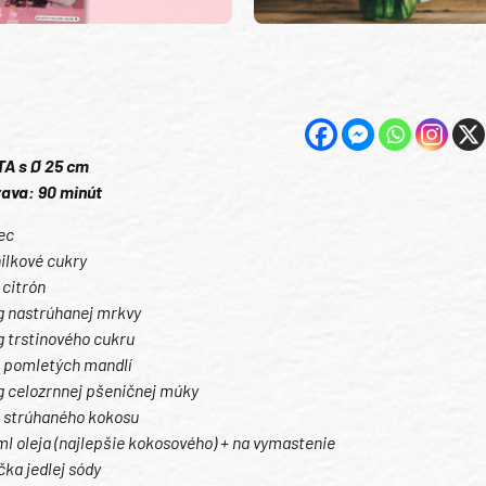
A s Ø 25 cm
rava: 90 minút
ec
nilkové cukry
 citrón
g nastrúhanej mrkvy
g trstinového cukru
g pomletých mandlí
g celozrnnej pšeničnej múky
g strúhaného kokosu
ml oleja (najlepšie kokosového) + na vymastenie
ička jedlej sódy