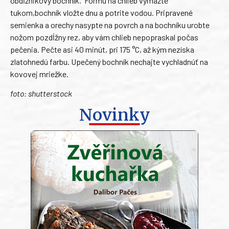
obdĺžnikový bochník.
Formu na chlieb vymažte
tukom,bochník vložte dnu a potrite vodou. Pripravené
semienka a orechy nasypte na povrch a na bochníku urobte
nožom pozdĺžny rez, aby vám chlieb nepopraskal počas
pečenia. Pečte asi 40 minút, pri 175 °C, až kým nezíska
zlatohnedú farbu. Upečený bochník nechajte vychladnúť na
kovovej mriežke.
foto: shutterstock
Novinky