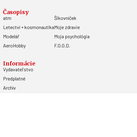
Časopisy
atm
Šikovníček
Letectví + kosmonautika
Moje zdravie
Modelář
Moja psychológia
AeroHobby
F.O.O.D.
Informácie
Vydavateľstvo
Predplatné
Archív
Inzercia
GDPR
Kontakty