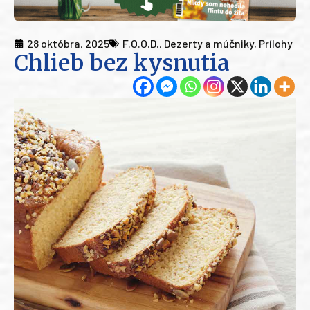
28 októbra, 2025
F.O.O.D.
,
Dezerty a múčniky
,
Prílohy
Chlieb bez kysnutia