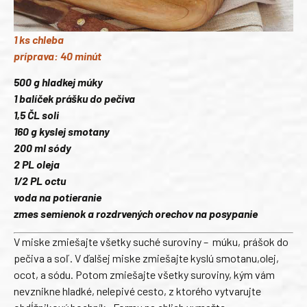
1 ks chleba
príprava: 40 minút
500 g hladkej múky
1 balíček prášku do pečiva
1,5 ČL soli
160 g kyslej smotany
200 ml sódy
2 PL oleja
1/2 PL octu
voda na potieranie
zmes semienok a rozdrvených orechov na posypanie
V miske zmiešajte všetky suché suroviny – múku, prášok do
pečiva a soľ. V ďalšej miske zmiešajte kyslú smotanu,olej,
ocot, a sódu. Potom zmiešajte všetky suroviny, kým vám
nevznikne hladké, nelepivé cesto, z ktorého vytvarujte