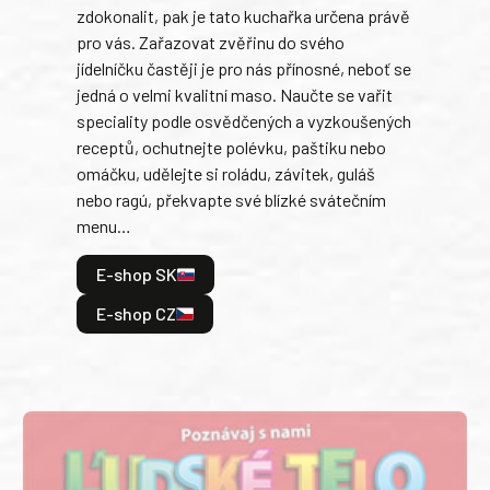
slov
zdokonalit, pak je tato kuchařka určena právě
každ
pro vás. Zařazovat zvěřinu do svého
obľú
jídelníčku častěji je pro nás přínosné, neboť se
robi
jedná o velmi kvalitní maso. Naučte se vařit
trad
speciality podle osvědčených a vyzkoušených
kolá
receptů, ochutnejte polévku, paštiku nebo
jedn
omáčku, udělejte si roládu, závitek, guláš
dopĺ
nebo ragú, překvapte své blízké svátečním
peče
menu…
gazd
E-shop SK
E
E-shop CZ