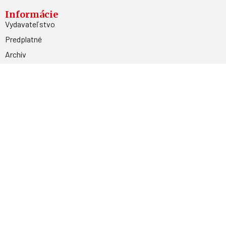
Informácie
Vydavateľstvo
Predplatné
Archív
Inzercia
GDPR
Kontakty
Facebook
Magnetpress.online
© 2023 Všetky práva vyhradené. Dizajn a