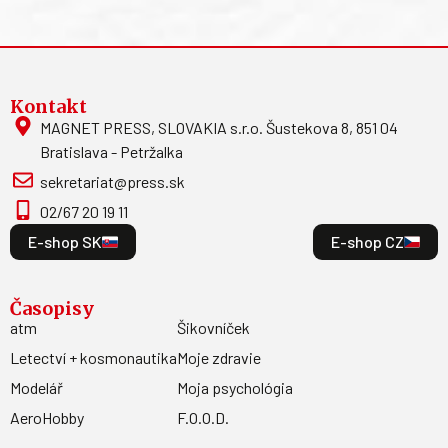
Kontakt
MAGNET PRESS, SLOVAKIA s.r.o. Šustekova 8, 851 04
Bratislava - Petržalka
sekretariat@press.sk
02/67 20 19 11
E-shop SK
E-shop CZ
Časopisy
atm
Šikovníček
Letectví + kosmonautika
Moje zdravie
Modelář
Moja psychológia
AeroHobby
F.O.O.D.