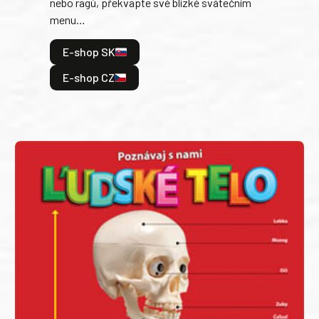
nebo ragú, překvapte své blízké svátečním
peče
menu…
gazd
E-shop SK
E
E-shop CZ