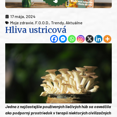
17 mája, 2024
Moje zdravie
,
F.O.O.D.
,
Trendy
,
Aktuálne
Hliva ustricová
Jedna z najčastejšie používaných liečivých húb sa osvedčila
ako podporný prostriedok v terapii niektorých civilizačných