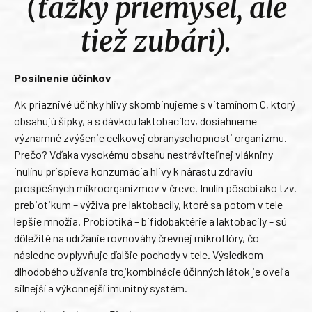
(ťažký priemysel, ale
tiež zubári).
Posilnenie účinkov
Ak priaznivé účinky hlivy skombinujeme s vitamínom C, ktorý
obsahujú šípky, a s dávkou laktobacilov, dosiahneme
významné zvýšenie celkovej obranyschopnosti organizmu.
Prečo? Vďaka vysokému obsahu nestráviteľnej vlákniny
inulínu prispieva konzumácia hlivy k nárastu zdraviu
prospešných mikroorganizmov v čreve. Inulín pôsobí ako tzv.
prebiotikum – výživa pre laktobacily, ktoré sa potom v tele
lepšie množia. Probiotiká – bifidobaktérie a laktobacily – sú
dôležité na udržanie rovnováhy črevnej mikroflóry, čo
následne ovplyvňuje ďalšie pochody v tele. Výsledkom
dlhodobého užívania trojkombinácie účinných látok je oveľa
silnejší a výkonnejší imunitný systém.