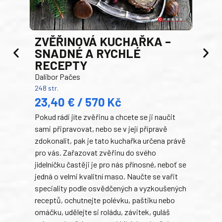
AK
ZVĚŘINOVÁ KUCHAŘKA –
Luci
SNADNÉ A RYCHLÉ
200 s
RECEPTY
19
Dalibor Pačes
Auto
248 str.
klas
23,40 € / 570 Kč
domá
Pokud rádi jíte zvěřinu a chcete se ji naučit
Súke
sami připravovat, nebo se v její přípravě
slov
zdokonalit, pak je tato kuchařka určena právě
každ
pro vás. Zařazovat zvěřinu do svého
obľú
jídelníčku častěji je pro nás přínosné, neboť se
robi
jedná o velmi kvalitní maso. Naučte se vařit
trad
speciality podle osvědčených a vyzkoušených
kolá
receptů, ochutnejte polévku, paštiku nebo
jedn
omáčku, udělejte si roládu, závitek, guláš
dopĺ