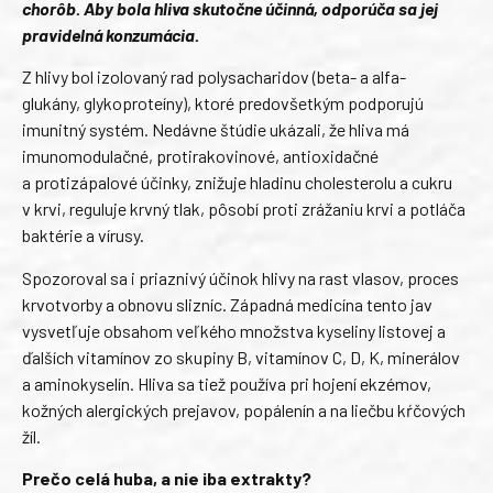
chorôb. Aby bola hliva skutočne účinná, odporúča sa jej
pravidelná konzumácia.
Z hlivy bol izolovaný rad polysacharidov (beta- a alfa-
glukány, glykoproteíny), ktoré predovšetkým podporujú
imunitný systém. Nedávne štúdie ukázali, že hliva má
imunomodulačné, protirakovinové, antioxidačné
a protizápalové účinky, znižuje hladinu cholesterolu a cukru
v krvi, reguluje krvný tlak, pôsobí proti zrážaniu krvi a potláča
baktérie a vírusy.
Spozoroval sa i priaznivý účinok hlivy na rast vlasov, proces
krvotvorby a obnovu slizníc. Západná medicína tento jav
vysvetľuje obsahom veľkého množstva kyseliny listovej a
ďalších vitamínov zo skupiny B, vitamínov C, D, K, minerálov
a aminokyselín. Hliva sa tiež používa pri hojení ekzémov,
kožných alergických prejavov, popálenín a na liečbu kŕčových
žíl.
Prečo celá huba, a nie iba extrakty?