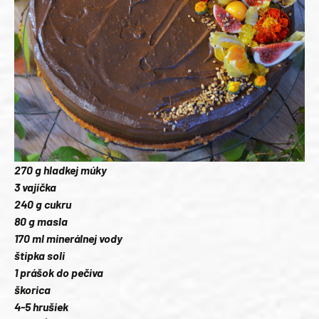
270 g hladkej múky
3 vajíčka
240 g cukru
80 g masla
170 ml minerálnej vody
štipka soli
1 prášok do pečiva
škorica
4-5 hrušiek