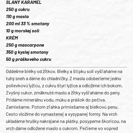
SLANÝ KARAMEL
250 g cukru
110 g masla
200 ml 33 % smotany
10 g morskej soli
KRÉM
250 g mascarpone
350 g kyslej smotany
50 g práškového cukru
Oddelíme bielky od žĺtkov. Bielky a štipku soli vyšľaháme na
tuhý sneh a dáme do chladničky. Z masla odoberieme jednu
polievkovú lyžicu, z cukru štyri lyžice a odložíme ich bokom.
Zvyšný cukor, zmäknuté maslo a žĺtky vyšľaháme do peny.
Pridáme minerálnu vodu, múku a prášok do pečiva.
Zamiešame. Potom zľahka primiešame aj bielkovú penu.
Cesto vložíme do vymastenej a vysypanej formy. Na vrch
ukladáme hrušky nakrájané na plátky, posypeme škoricou, na
vrch dáme odložené maslo s cukrom. Pečieme vo vopred