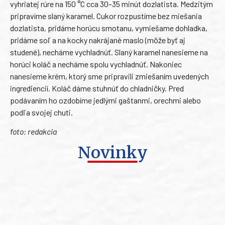
vyhriatej rúre na 150 °C cca 30–35 minút dozlatista. Medzitým
pripravíme slaný karamel. Cukor rozpustíme bez miešania
dozlatista, pridáme horúcu smotanu, vymiešame dohladka,
pridáme soľ a na kocky nakrájané maslo (môže byť aj
studené), necháme vychladnúť. Slaný karamel nanesieme na
horúci koláč a necháme spolu vychladnúť. Nakoniec
nanesieme krém, ktorý sme pripravili zmiešaním uvedených
ingrediencií. Koláč dáme stuhnúť do chladničky. Pred
podávaním ho ozdobíme jedlými gaštanmi, orechmi alebo
podľa svojej chuti.
foto: redakcia
Novinky