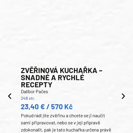
AK
Luci
200 s
19
ZVĚŘINOVÁ KUCHAŘKA –
Auto
SNADNÉ A RYCHLÉ
klas
RECEPTY
domá
Dalibor Pačes
Súke
248 str.
slov