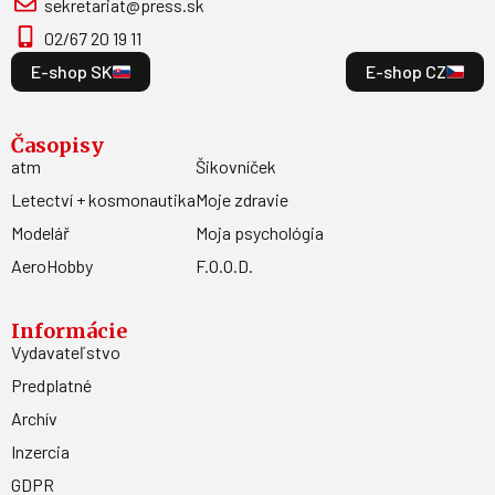
Kontakt
MAGNET PRESS, SLOVAKIA s.r.o. Šustekova 8, 851 04
Bratislava - Petržalka
sekretariat@press.sk
02/67 20 19 11
E-shop SK
E-shop CZ
Časopisy
atm
Šikovníček
Letectví + kosmonautika
Moje zdravie
Modelář
Moja psychológia
AeroHobby
F.O.O.D.
Informácie
Vydavateľstvo
Predplatné