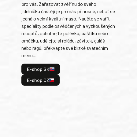
23,40 € / 570 Kč
každ
obľú
Pokud rádi jíte zvěřinu a chcete se ji naučit
robi
sami připravovat, nebo se v její přípravě
trad
zdokonalit, pak je tato kuchařka určena právě
kolá
pro vás. Zařazovat zvěřinu do svého
jedn
jídelníčku častěji je pro nás přínosné, neboť se
dopĺ
jedná o velmi kvalitní maso. Naučte se vařit
peče
speciality podle osvědčených a vyzkoušených
gazd
receptů, ochutnejte polévku, paštiku nebo
omáčku, udělejte si roládu, závitek, guláš
E
nebo ragú, překvapte své blízké svátečním
menu…
E-shop SK
E-shop CZ