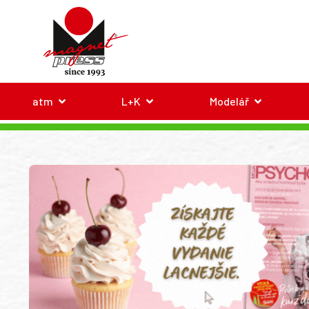
atm
L+K
Modelář