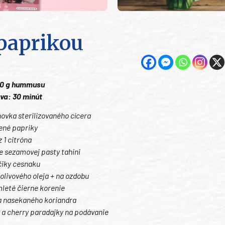
paprikou
00 g hummusu
va: 30 minút
hovka sterilizovaného cícera
ené papriky
z 1 citróna
ce sezamovej pasty tahini
čiky cesnaku
c olivového oleja + na ozdobu
mleté čierne korenie
ca nasekaného koriandra
 a cherry paradajky na podávanie