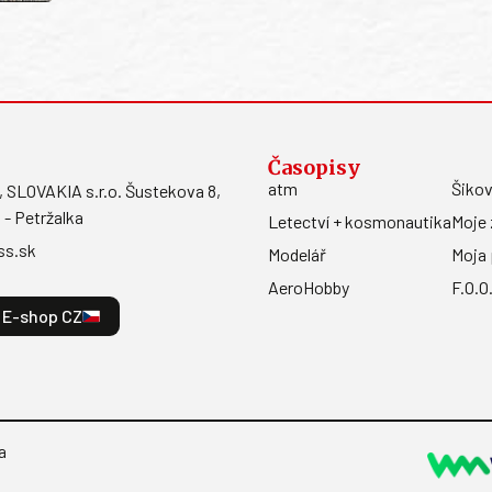
Časopisy
atm
Šikov
LOVAKIA s.r.o. Šustekova 8,
 - Petržalka
Letectví + kosmonautika
Moje 
ss.sk
Modelář
Moja 
AeroHobby
F.O.O
E-shop CZ
a