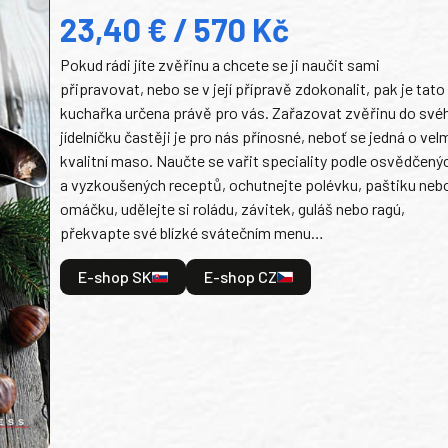
23,40 € / 570 Kč
Pokud rádi jíte zvěřinu a chcete se ji naučit sami
připravovat, nebo se v její přípravě zdokonalit, pak je tato
kuchařka určena právě pro vás. Zařazovat zvěřinu do své
jídelníčku častěji je pro nás přínosné, neboť se jedná o vel
kvalitní maso. Naučte se vařit speciality podle osvědčený
a vyzkoušených receptů, ochutnejte polévku, paštiku neb
omáčku, udělejte si roládu, závitek, guláš nebo ragú,
překvapte své blízké svátečním menu…
E-shop SK
E-shop CZ