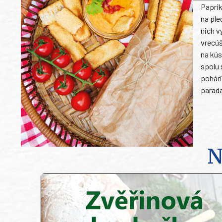
Paprik
na ple
nich v
vrecúš
na kús
spolu 
pohári
parad
N