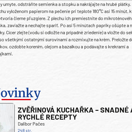
y umyte, odstráňte semienka a stopku a nakrájajte na hrubé plátky.
chu vyloženom papierom na pečenie pri teplote 180°C asi 15 minút, 
ytvoria čierne pľuzgiere. Z plechu ich premiestnite do mikroténové
ka, zaviažte a nechajte spariť. Po asi 5 minútach papriky ošúpte a 
ky. Cícer zlejte (vodu si odložte na prípadné zriedenie) a vložte do s
so všetkými ostatnými surovinami a rozmixujte na krém. Preložte 
kov, ozdobte korením, olejom a bazalkou a podávajte s krekrami a
ajkami.
ovinky
ZVĚŘINOVÁ KUCHAŘKA – SNADNÉ 
RYCHLÉ RECEPTY
Dalibor Pačes
248 str.