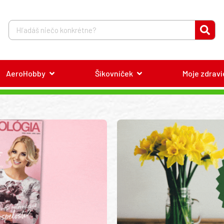
AeroHobby
Šikovníček
Moje zdravi