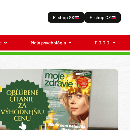
E-shop SK
E-shop CZ
e
Moja psychológia
F.O.O.D.