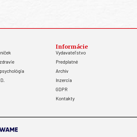
Informácie
níček
Vydavateľstvo
zdravie
Predplatné
psychológia
Archív
.D.
Inzercia
GDPR
Kontakty