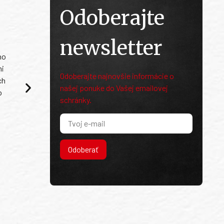
Odoberajte
newsletter
ho
mi
Odoberajte najnovšie informácie o
ch
našej ponuke do Vašej emailovej
o
schránky.
Odoberať