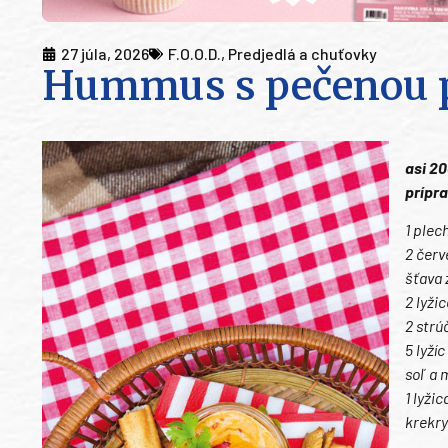
27 júla, 2026
F.O.O.D.
,
Predjedlá a chuťovky
Hummus s pečenou 
asi 2
prípra
1 plec
2 červ
šťava 
2 lyži
2 strú
5 lyží
soľ a 
1 lyži
krekry