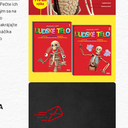
 Pečte ich
kým sa na
ho
nakrájajte
ekáčika
do
A