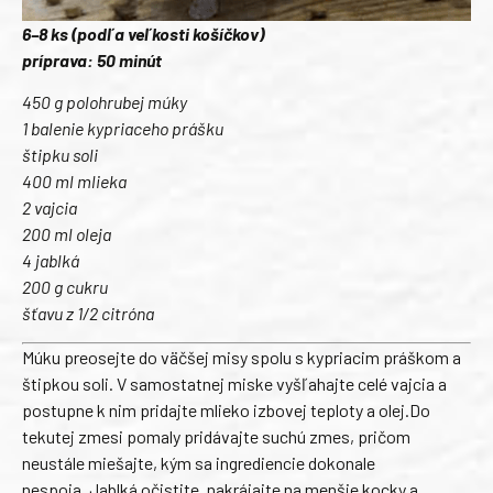
6–8 ks (podľa veľkosti košíčkov)
príprava: 50 minút
450 g polohrubej múky
1 balenie kypriaceho prášku
štipku soli
400 ml mlieka
2 vajcia
200 ml oleja
4 jablká
200 g cukru
šťavu z 1/2 citróna
Múku preosejte do väčšej misy spolu s kypriacim práškom a
štipkou soli. V samostatnej miske vyšľahajte celé vajcia a
postupne k nim pridajte mlieko izbovej teploty a olej.Do
tekutej zmesi pomaly pridávajte suchú zmes, pričom
neustále miešajte, kým sa ingrediencie dokonale
nespoja. Jablká očistite, nakrájajte na menšie kocky a