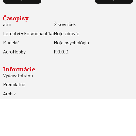
Časopisy
atm
Šikovníček
Letectví + kosmonautika
Moje zdravie
Modelář
Moja psychológia
AeroHobby
F.O.O.D.
Informácie
Vydavateľstvo
Predplatné
Archív
Inzercia
GDPR
Kontakty