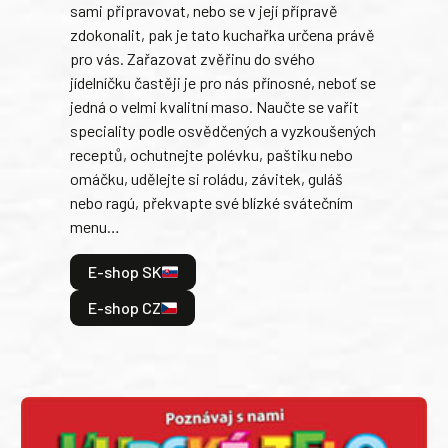
sami připravovat, nebo se v její přípravě
slov
zdokonalit, pak je tato kuchařka určena právě
každ
pro vás. Zařazovat zvěřinu do svého
obľú
jídelníčku častěji je pro nás přínosné, neboť se
robi
jedná o velmi kvalitní maso. Naučte se vařit
trad
speciality podle osvědčených a vyzkoušených
kolá
receptů, ochutnejte polévku, paštiku nebo
jedn
omáčku, udělejte si roládu, závitek, guláš
dopĺ
nebo ragú, překvapte své blízké svátečním
peče
menu…
gazd
E-shop SK
E
E-shop CZ