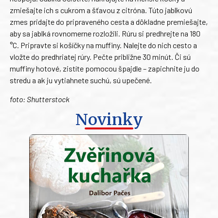
zmiešajte ich s cukrom a šťavou z citróna. Túto jablkovú
zmes pridajte do pripraveného cesta a dôkladne premiešajte,
aby sa jablká rovnomerne rozložili. Rúru si predhrejte na 180
°C. Pripravte si košíčky na muffiny. Nalejte do nich cesto a
vložte do predhriatej rúry. Pečte približne 30 minút. Či sú
muffiny hotové, zistíte pomocou špajdle – zapichnite ju do
stredu a ak ju vytiahnete suchú, sú upečené.
foto: Shutterstock
Novinky