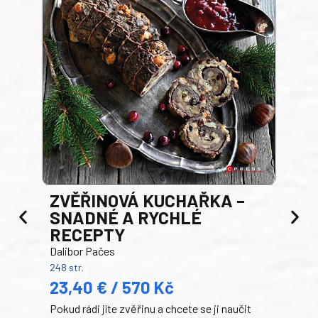
AK
ZVĚŘINOVÁ KUCHAŘKA –
Luci
SNADNÉ A RYCHLÉ
200 s
RECEPTY
19
Dalibor Pačes
Auto
248 str.
klas
23,40 € / 570 Kč
domá
Pokud rádi jíte zvěřinu a chcete se ji naučit
Súke