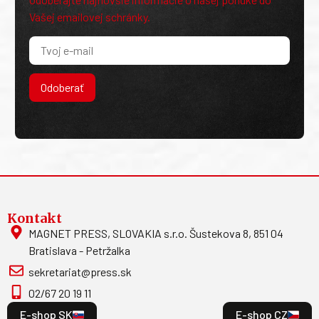
Vašej emailovej schránky.
Odoberať
Kontakt
MAGNET PRESS, SLOVAKIA s.r.o. Šustekova 8, 851 04
Bratislava - Petržalka
sekretariat@press.sk
02/67 20 19 11
E-shop SK
E-shop CZ