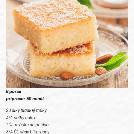
6 porcií
príprava: 50 minút
2 šálky hladkej múky
3/4 šálky cukru
1 ČL prášku do pečiva
3/4 ČL sódy bikarbóny