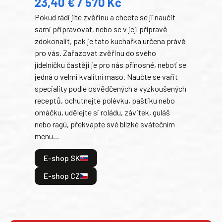
23,40 € / 570 Kč
domá
Pokud rádi jíte zvěřinu a chcete se ji naučit
Súke
sami připravovat, nebo se v její přípravě
slov
zdokonalit, pak je tato kuchařka určena právě
každ
pro vás. Zařazovat zvěřinu do svého
obľú
jídelníčku častěji je pro nás přínosné, neboť se
robi
jedná o velmi kvalitní maso. Naučte se vařit
trad
speciality podle osvědčených a vyzkoušených
kolá
receptů, ochutnejte polévku, paštiku nebo
jedn
omáčku, udělejte si roládu, závitek, guláš
dopĺ
nebo ragú, překvapte své blízké svátečním
peče
menu…
gazd
E-shop SK
E
E-shop CZ