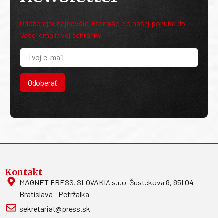
Odoberajte najnovšie informácie o našej ponuke do
Vašej emailovej schránky.
Odoberať
Kontakt
MAGNET PRESS, SLOVAKIA s.r.o. Šustekova 8, 851 04
Bratislava - Petržalka
sekretariat@press.sk