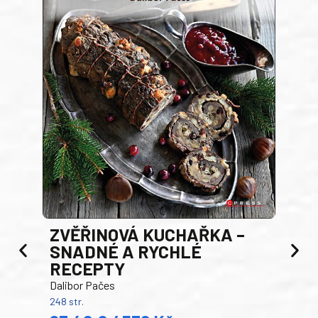
AK
ZVĚŘINOVÁ KUCHAŘKA –
Luci
SNADNÉ A RYCHLÉ
200 s
RECEPTY
19
Dalibor Pačes
Auto
248 str.
klas