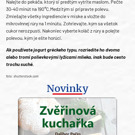
Nalejte do pekáča, ktorý si predtým vytrite maslom. Pečte
30-40 minút na 190°C.Medzitým si pripravte polevu.
Zmiešajte všetky ingrediencie v miske a vložte do
mikrovlnnej rúry na 1 minútu. Zohrievajte, kým sa všetok
cukor nerozpustí. Nakoniec vyberte koláč z rúry a polejte
polevou, kým je ešte horúci.
Ak používate jogurt gréckeho typu, rozriedite ho dvoma
alebo tromi polievkovými lyžicami mlieka, inak bude cesto
trochu suché.
foto: shutterstock.com
Novinky