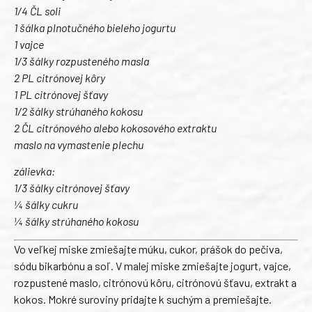
1/4 ČL soli
1 šálka plnotučného bieleho jogurtu
1 vajce
1/3 šálky rozpusteného masla
2 PL citrónovej kôry
1 PL citrónovej šťavy
1/2 šálky strúhaného kokosu
2 ČL citrónového alebo kokosového extraktu
maslo na vymastenie plechu
zálievka:
1/3 šálky citrónovej šťavy
¼ šálky cukru
¼ šálky strúhaného kokosu
Vo veľkej miske zmiešajte múku, cukor, prášok do pečiva,
sódu bikarbónu a soľ. V malej miske zmiešajte jogurt, vajce,
rozpustené maslo, citrónovú kôru, citrónovú šťavu, extrakt a
kokos. Mokré suroviny pridajte k suchým a premiešajte.