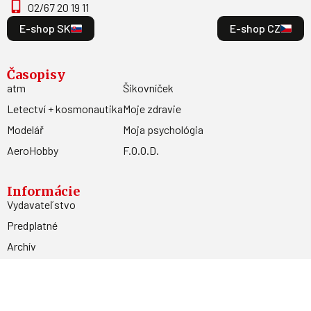
02/67 20 19 11
E-shop SK
E-shop CZ
Časopisy
atm
Šikovníček
Letectví + kosmonautika
Moje zdravie
Modelář
Moja psychológia
AeroHobby
F.O.O.D.
Informácie
Vydavateľstvo
Predplatné
Archív
Inzercia
GDPR
Kontakty