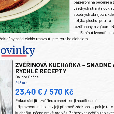
papierom na pečenie a 
všetkých strán (a dôklad
spodných okrajoch, kde
dotýka plechu) potrite
rozšľahaným vajcom. N
asi 15 minút kysnúť, zno
okiaľ by začal rýchlo tmavnúť, prekryte ho alobalom.
ovinky
ZVĚŘINOVÁ KUCHAŘKA – SNADNÉ 
RYCHLÉ RECEPTY
Dalibor Pačes
248 str.
23,40 € / 570 Kč
Pokud rádi jíte zvěřinu a chcete se ji naučit sami
připravovat, nebo se v její přípravě zdokonalit, pak je tato
kuchařka určena právě pro vás. Zařazovat zvěřinu do své