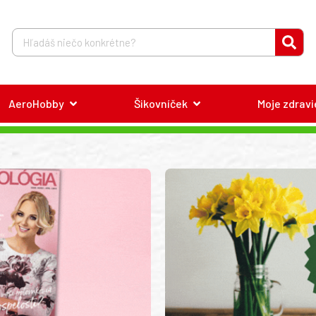
AeroHobby
Šikovníček
Moje zdravi