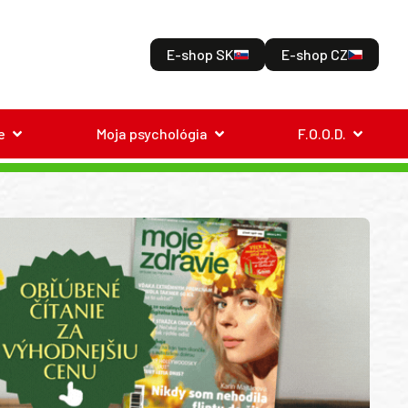
E-shop SK
E-shop CZ
e
Moja psychológia
F.O.O.D.