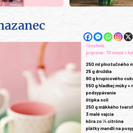
mazanec
1 bochník
príprava: 70 minút + ky
250 ml plnotučného m
25 g droždia
90 g krupicového cuk
550 g hladkej múky + 
podsypávanie
štipka soli
250 g mäkkého tvaro
3 malé vajcia
kôra zo ¼ citróna
plátky mandlí na pos