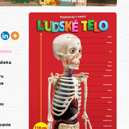
snutie
lieka
ru
na
hu
ypanie