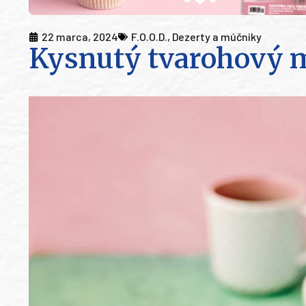
22 marca, 2024
F.O.O.D.
,
Dezerty a múčniky
Kysnutý tvarohový 