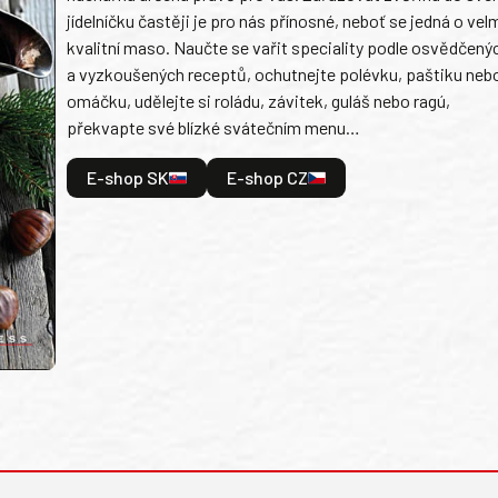
jídelníčku častěji je pro nás přínosné, neboť se jedná o vel
kvalitní maso. Naučte se vařit speciality podle osvědčený
a vyzkoušených receptů, ochutnejte polévku, paštiku neb
omáčku, udělejte si roládu, závitek, guláš nebo ragú,
překvapte své blízké svátečním menu…
E-shop SK
E-shop CZ