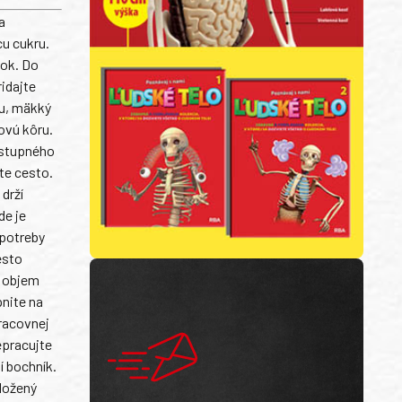
a
cu cukru.
ok. Do
idajte
ru, mäkký
novú kôru.
ostupného
te cesto.
drží
de je
 potreby
esto
, objem
pnite na
racovnej
epracujte
í bochník.
yložený