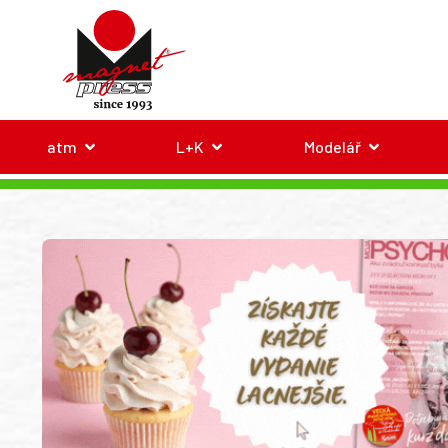
atm
L+K
Modelář