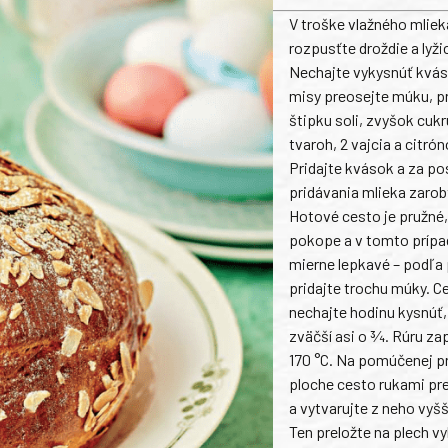
V troške vlažného mliek
rozpusťte droždie a lyži
Nechajte vykysnúť kvás
misy preosejte múku, pr
štipku soli, zvyšok cuk
tvaroh, 2 vajcia a citró
Pridajte kvások a za p
pridávania mlieka zarob
Hotové cesto je pružné, 
pokope a v tomto prípa
mierne lepkavé – podľa
pridajte trochu múky. C
nechajte hodinu kysnúť
zväčší asi o ¾. Rúru za
170 °C. Na pomúčenej p
ploche cesto rukami pr
a vytvarujte z neho vyšš
Ten preložte na plech v