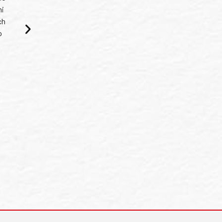
mi
ch
o