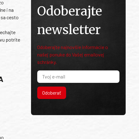
zo
Odoberajte
ne i na
 sa cesto
newsletter
echajte
vu potrite
Odoberajte najnovšie informácie o
našej ponuke do Vašej emailovej
schránky.
A
Odoberať
ho