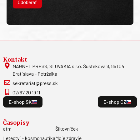
Odoberať
Kontakt
MAGNET PRESS, SLOVAKIA s.r.o. Šustekova 8, 851 04
Bratislava - Petržalka
sekretariat@press.sk
02/67 20 19 11
E-shop SK
E-shop CZ
Časopisy
atm
Šikovníček
Letectví + kosmonautika
Moje zdravie