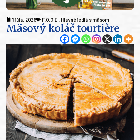
1 júla, 2026
F.O.O.D.
,
Hlavné jedlá s mäsom
Mäsový koláč tourtière