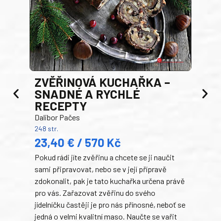
AK
ZVĚŘINOVÁ KUCHAŘKA –
Luci
SNADNÉ A RYCHLÉ
200 s
RECEPTY
19
Dalibor Pačes
Auto
248 str.
klas
23,40 € / 570 Kč
domá
Pokud rádi jíte zvěřinu a chcete se ji naučit
Súke
sami připravovat, nebo se v její přípravě
slov
zdokonalit, pak je tato kuchařka určena právě
každ
pro vás. Zařazovat zvěřinu do svého
obľú
jídelníčku častěji je pro nás přínosné, neboť se
robi
jedná o velmi kvalitní maso. Naučte se vařit