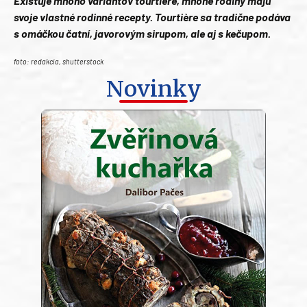
Existuje mnoho variantov tourtière, mnohé rodiny majú
svoje vlastné rodinné recepty. Tourtière sa tradične podáva
s omáčkou čatní, javorovým sirupom, ale aj s kečupom.
foto: redakcia, shutterstock
Novinky