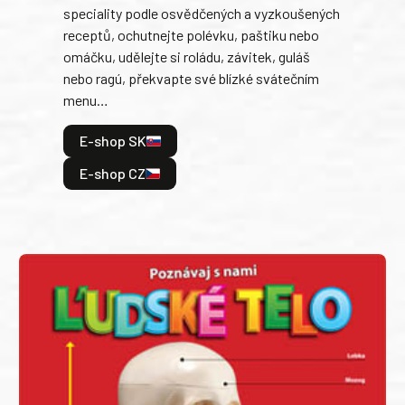
trad
speciality podle osvědčených a vyzkoušených
kolá
receptů, ochutnejte polévku, paštiku nebo
jedn
omáčku, udělejte si roládu, závitek, guláš
dopĺ
nebo ragú, překvapte své blízké svátečním
peče
menu…
gazd
E-shop SK
E
E-shop CZ