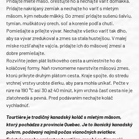
Pridajte mleté mäso, orestujte ho a nechajte variť domäkka.
Pridajte nakrájaný zemiak a nechajte ho variť s mletým
mäsom, kým nebude mäkký. Do zmesi pridajte sušenú šalviu,
tymian, muškátový orech, soľ a korenie podľa chuti.
Pomiešajte a prilejte vývar. Nechajte všetko variť tak dlho,
aby sa vývar zredukoval a zmes sa stala hustejšou. V malej
miske rozšľahajte vajcia, pridajte ich do mäsovej zmesi a
dobre premiešajte.
Rozviňte jeden plát lístkového cesta a umiestnite ho do
koláčovej formy. Naň rovnomerne navrstvite mäsovú zmes,
ktorú prikryte druhým plátom cesta. Kraje spojte, do stredu
vrchnej vrstvy urobte dierku, aby para mohla unikať. Pečte v
rúre na 190 °C asi 30 až 40 minút, kým vrchná časť cesta nie je
zlatohnedá a pevná. Pred podávaním nechajte koláč
vychladnúť.
Tourtière je tradičný kanadský koláč s mletým mäsom,
ktorý pochádza z provincie Quebec. Je to ikonický kanadský
pokrm, podávaný najmä počas vianočných sviatkov.