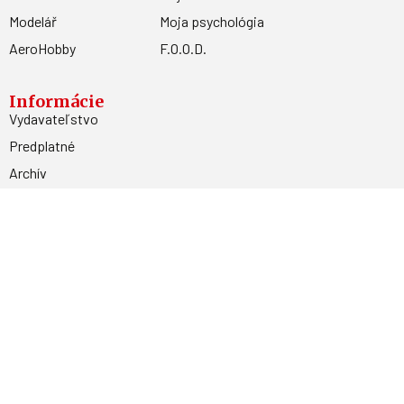
Modelář
Moja psychológia
AeroHobby
F.O.O.D.
Informácie
Vydavateľstvo
Predplatné
Archív
Inzercia
GDPR
Kontakty
Facebook