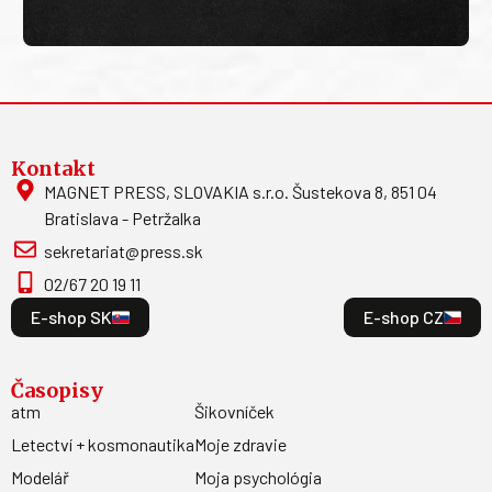
Kontakt
MAGNET PRESS, SLOVAKIA s.r.o. Šustekova 8, 851 04
Bratislava - Petržalka
sekretariat@press.sk
02/67 20 19 11
E-shop SK
E-shop CZ
Časopisy
atm
Šikovníček
Letectví + kosmonautika
Moje zdravie
Modelář
Moja psychológia