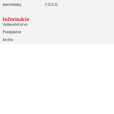
AeroHobby
F.O.O.D.
Informácie
Vydavateľstvo
Predplatné
Archív
Inzercia
GDPR
Kontakty
Facebook