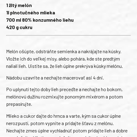
1 žltý melón
1l plnotučného mlieka
700 ml 80% konzumného liehu
420 g cukru
Melón ošúpte, odstráňte semienka a nakrájajte na kúsky.
Vložte ich do veľkej misy, alebo pohára, kde ste predtým
naliali lieh. Uistite sa, že lieh úplne prekrýva kúsky melónu.
Nádobu uzavrite a nechajte macerovať asi 4 dni.
Po uplynutí tejto doby lieh preceďte a nechajte ho bokom,
melónovú dužinu rozmixujte ponorným mixérom a potom
prepasírujte.
Mlieko a cukor dajte do hrnca a varte, kým sa cukor úplne
nerozpustí, potom vypnite a pridajte šťavu z melónu.
Nechajte zmes úplne vychladnúť potom pridajte lieh a dobre