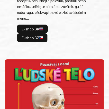
receptů, ochutnejte polévku, paštiku nebo
jedn
omáčku, udělejte si roládu, závitek, guláš
dopĺ
nebo ragú, překvapte své blízké svátečním
peče
menu…
gazd
E-shop SK
E
E-shop CZ