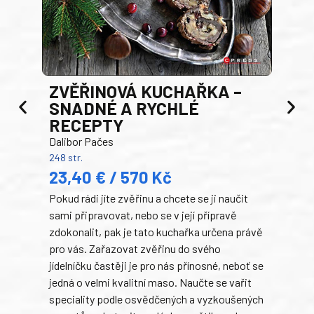
AK
ZVĚŘINOVÁ KUCHAŘKA –
Luci
SNADNÉ A RYCHLÉ
200 s
RECEPTY
19
Dalibor Pačes
Auto
248 str.
klas
23,40 € / 570 Kč
domá
Pokud rádi jíte zvěřinu a chcete se ji naučit
Súke
sami připravovat, nebo se v její přípravě
slov
zdokonalit, pak je tato kuchařka určena právě
každ
pro vás. Zařazovat zvěřinu do svého
obľú
jídelníčku častěji je pro nás přínosné, neboť se
robi
jedná o velmi kvalitní maso. Naučte se vařit
trad
speciality podle osvědčených a vyzkoušených
kolá