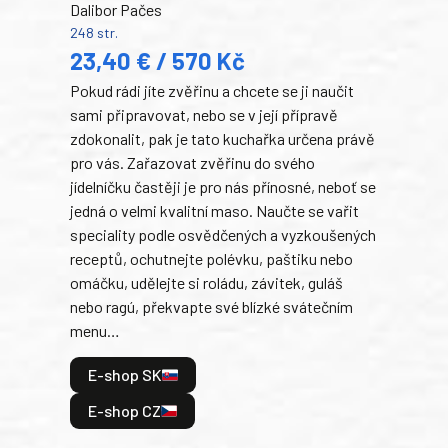
Dalibor Pačes
Auto
248 str.
klas
23,40 € / 570 Kč
domá
Pokud rádi jíte zvěřinu a chcete se ji naučit
Súke
sami připravovat, nebo se v její přípravě
slov
zdokonalit, pak je tato kuchařka určena právě
každ
pro vás. Zařazovat zvěřinu do svého
obľú
jídelníčku častěji je pro nás přínosné, neboť se
robi
jedná o velmi kvalitní maso. Naučte se vařit
trad
speciality podle osvědčených a vyzkoušených
kolá
receptů, ochutnejte polévku, paštiku nebo
jedn
omáčku, udělejte si roládu, závitek, guláš
dopĺ
nebo ragú, překvapte své blízké svátečním
peče
menu…
gazd
E-shop SK
E
E-shop CZ