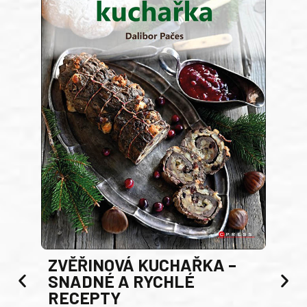
AK
ZVĚŘINOVÁ KUCHAŘKA –
Luci
SNADNÉ A RYCHLÉ
200 s
RECEPTY
19