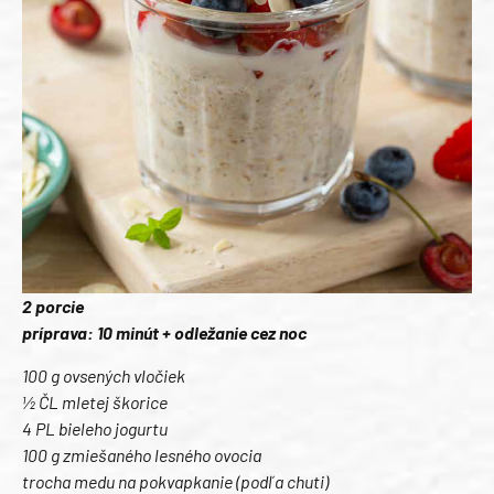
2 porcie
príprava: 10 minút + odležanie cez noc
100 g ovsených vločiek
½ ČL mletej škorice
4 PL bieleho jogurtu
100 g zmiešaného lesného ovocia
trocha medu na pokvapkanie (podľa chuti)