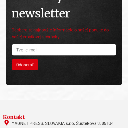
newsletter
Odoberajte najnovšie informácie o našej ponuke do
Vašej emailovej schránky.
Odoberať
Kontakt
MAGNET PRESS, SLOVAKIA s.r.o. Šustekova 8, 851 04