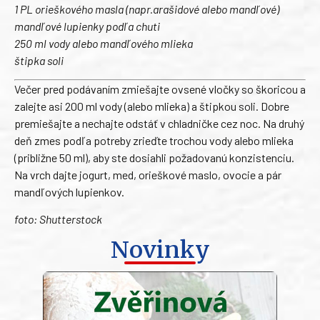
1 PL orieškového masla (napr.arašidové alebo mandľové)
mandľové lupienky podľa chuti
250 ml vody alebo mandľového mlieka
štipka soli
Večer pred podávaním zmiešajte ovsené vločky so škoricou a
zalejte asi 200 ml vody (alebo mlieka) a štipkou soli. Dobre
premiešajte a nechajte odstáť v chladničke cez noc. Na druhý
deň zmes podľa potreby zrieďte trochou vody alebo mlieka
(približne 50 ml), aby ste dosiahli požadovanú konzistenciu.
Na vrch dajte jogurt, med, orieškové maslo, ovocie a pár
mandľových lupienkov.
foto: Shutterstock
Novinky