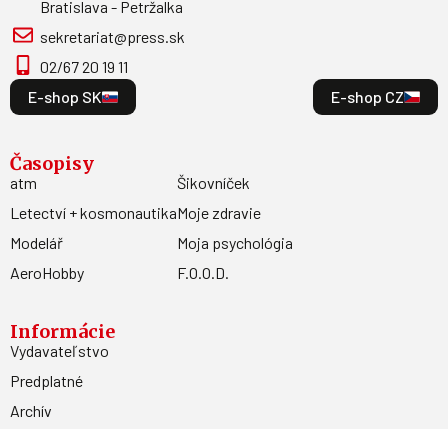
Bratislava - Petržalka
sekretariat@press.sk
02/67 20 19 11
E-shop SK
E-shop CZ
Časopisy
atm
Šikovníček
Letectví + kosmonautika
Moje zdravie
Modelář
Moja psychológia
AeroHobby
F.O.O.D.
Informácie
Vydavateľstvo
Predplatné
Archív
Inzercia