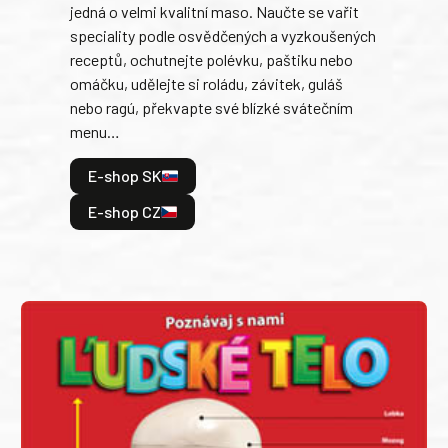
jedná o velmi kvalitní maso. Naučte se vařit
trad
speciality podle osvědčených a vyzkoušených
kolá
receptů, ochutnejte polévku, paštiku nebo
jedn
omáčku, udělejte si roládu, závitek, guláš
dopĺ
nebo ragú, překvapte své blízké svátečním
peče
menu…
gazd
E-shop SK
E
E-shop CZ