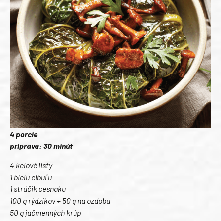
4 porcie
príprava: 30 minút
4 kelové listy
1 bielu cibuľu
1 strúčik cesnaku
100 g rýdzikov + 50 g na ozdobu
50 g jačmenných krúp