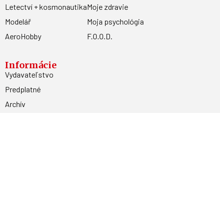
Letectví + kosmonautika
Moje zdravie
Modelář
Moja psychológia
AeroHobby
F.O.O.D.
Informácie
Vydavateľstvo
Predplatné
Archív
Inzercia
GDPR
Kontakty