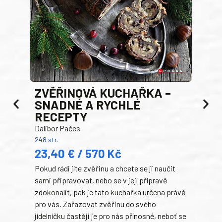
AK
ZVĚŘINOVÁ KUCHAŘKA –
Luci
SNADNÉ A RYCHLÉ
200 s
RECEPTY
19
Dalibor Pačes
Auto
248 str.
klas
23,40 € / 570 Kč
domá
Pokud rádi jíte zvěřinu a chcete se ji naučit
Súke
sami připravovat, nebo se v její přípravě
slov
zdokonalit, pak je tato kuchařka určena právě
každ
pro vás. Zařazovat zvěřinu do svého
obľú
jídelníčku častěji je pro nás přínosné, neboť se
robi