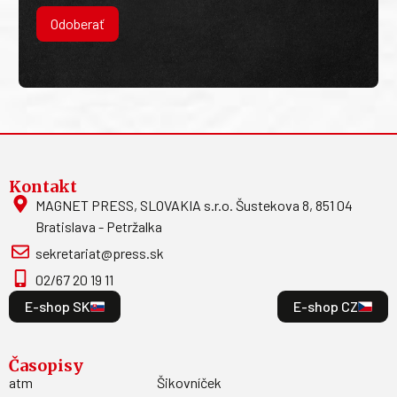
Odoberať
Kontakt
MAGNET PRESS, SLOVAKIA s.r.o. Šustekova 8, 851 04
Bratislava - Petržalka
sekretariat@press.sk
02/67 20 19 11
E-shop SK
E-shop CZ
Časopisy
atm
Šikovníček