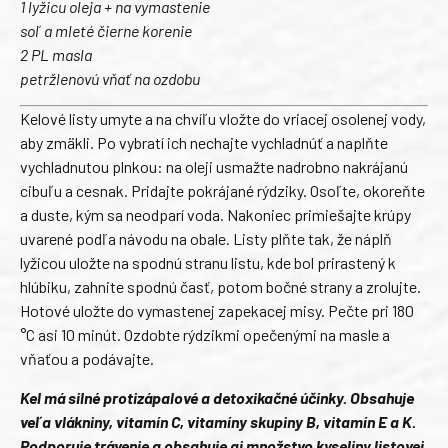
1 lyžicu oleja + na vymastenie
soľ a mleté čierne korenie
2 PL masla
petržlenovú vňať na ozdobu
Kelové listy umyte a na chvíľu vložte do vriacej osolenej vody,
aby zmäkli. Po vybratí ich nechajte vychladnúť a naplňte
vychladnutou plnkou: na oleji usmažte nadrobno nakrájanú
cibuľu a cesnak. Pridajte pokrájané rýdziky. Osoľte, okoreňte
a duste, kým sa neodparí voda. Nakoniec primiešajte krúpy
uvarené podľa návodu na obale. Listy plňte tak, že náplň
lyžicou uložte na spodnú stranu listu, kde bol prirastený k
hlúbiku, zahnite spodnú časť, potom bočné strany a zrolujte.
Hotové uložte do vymastenej zapekacej misy. Pečte pri 180
°C asi 10 minút. Ozdobte rýdzikmi opečenými na masle a
vňaťou a podávajte.
Kel má silné protizápalové a detoxikačné účinky. Obsahuje
veľa vlákniny, vitamín C, vitamíny skupiny B, vitamín E a K.
Podporuje trávenie a obsahuje aj množstvo kyseliny listovej,