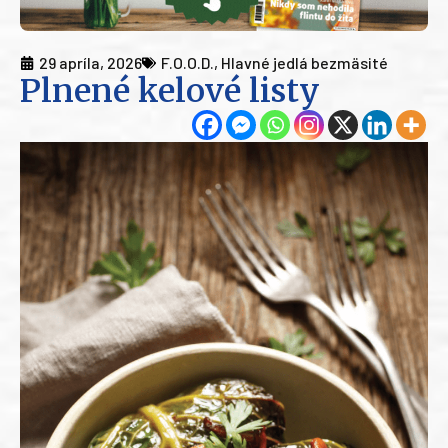
29 apríla, 2026
F.O.O.D.
,
Hlavné jedlá bezmäsité
Plnené kelové listy