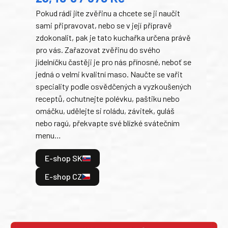
domá
Pokud rádi jíte zvěřinu a chcete se ji naučit
Súke
sami připravovat, nebo se v její přípravě
slov
zdokonalit, pak je tato kuchařka určena právě
každ
pro vás. Zařazovat zvěřinu do svého
obľú
jídelníčku častěji je pro nás přínosné, neboť se
robi
jedná o velmi kvalitní maso. Naučte se vařit
trad
speciality podle osvědčených a vyzkoušených
kolá
receptů, ochutnejte polévku, paštiku nebo
jedn
omáčku, udělejte si roládu, závitek, guláš
dopĺ
nebo ragú, překvapte své blízké svátečním
peče
menu…
gazd
E-shop SK
E
E-shop CZ