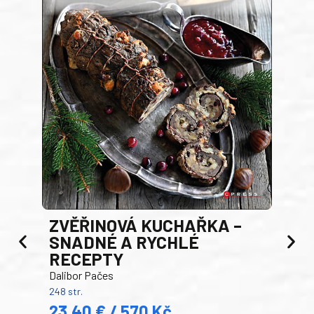
AK
ZVĚŘINOVÁ KUCHAŘKA –
Luci
SNADNÉ A RYCHLÉ
200 s
RECEPTY
19
Dalibor Pačes
Auto
248 str.
klas
23,40 € / 570 Kč