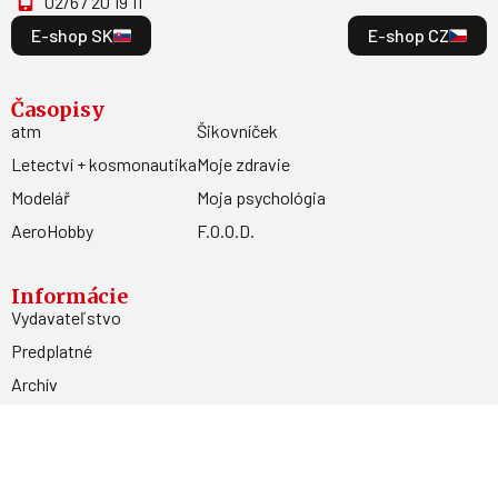
02/67 20 19 11
E-shop SK
E-shop CZ
Časopisy
atm
Šikovníček
Letectví + kosmonautika
Moje zdravie
Modelář
Moja psychológia
AeroHobby
F.O.O.D.
Informácie
Vydavateľstvo
Predplatné
Archív
Inzercia
GDPR
Kontakty