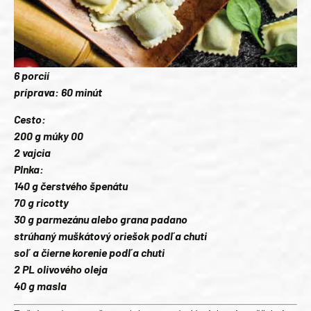
6 porcií
príprava: 60 minút
Cesto:
200 g múky 00
2 vajcia
Plnka:
140 g čerstvého špenátu
70 g ricotty
30 g parmezánu alebo grana padano
strúhaný muškátový oriešok podľa chuti
soľ a čierne korenie podľa chuti
2 PL olivového oleja
40 g masla