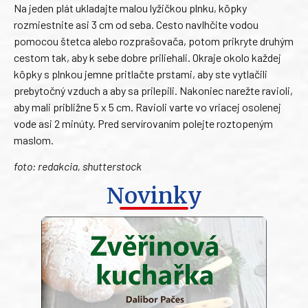
Na jeden plát ukladajte malou lyžičkou plnku, kôpky
rozmiestnite asi 3 cm od seba. Cesto navlhčite vodou
pomocou štetca alebo rozprašovača, potom prikryte druhým
cestom tak, aby k sebe dobre priliehali. Okraje okolo každej
kôpky s plnkou jemne pritlačte prstami, aby ste vytlačili
prebytočný vzduch a aby sa prilepili. Nakoniec narežte ravioli,
aby mali približne 5 x 5 cm. Ravioli varte vo vriacej osolenej
vode asi 2 minúty. Pred servírovaním polejte roztopeným
maslom.
foto: redakcia, shutterstock
Novinky