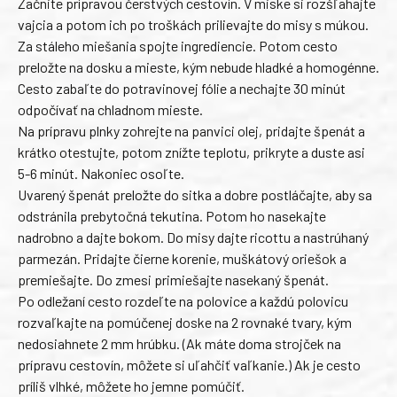
Začnite prípravou čerstvých cestovín. V miske si rozšľahajte
vajcia a potom ich po troškách prilievajte do misy s múkou.
Za stáleho miešania spojte ingrediencie. Potom cesto
preložte na dosku a mieste, kým nebude hladké a homogénne.
Cesto zabaľte do potravinovej fólie a nechajte 30 minút
odpočívať na chladnom mieste.
Na prípravu plnky zohrejte na panvici olej, pridajte špenát a
krátko otestujte, potom znížte teplotu, prikryte a duste asi
5-6 minút. Nakoniec osoľte.
Uvarený špenát preložte do sitka a dobre postláčajte, aby sa
odstránila prebytočná tekutina. Potom ho nasekajte
nadrobno a dajte bokom. Do misy dajte ricottu a nastrúhaný
parmezán. Pridajte čierne korenie, muškátový oriešok a
premiešajte. Do zmesi primiešajte nasekaný špenát.
Po odležaní cesto rozdeľte na polovice a každú polovicu
rozvaľkajte na pomúčenej doske na 2 rovnaké tvary, kým
nedosiahnete 2 mm hrúbku. (Ak máte doma strojček na
prípravu cestovín, môžete si uľahčiť vaľkanie.) Ak je cesto
príliš vlhké, môžete ho jemne pomúčiť.