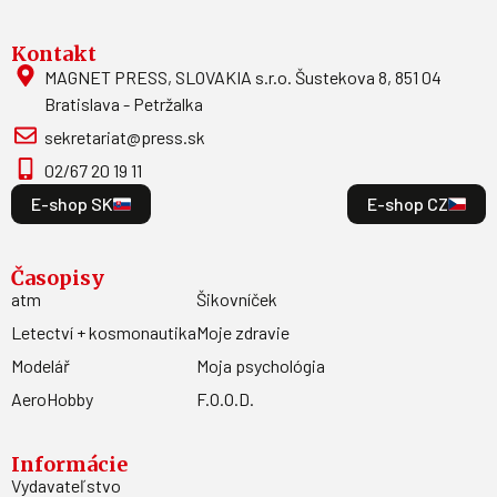
Kontakt
MAGNET PRESS, SLOVAKIA s.r.o. Šustekova 8, 851 04
Bratislava - Petržalka
sekretariat@press.sk
02/67 20 19 11
E-shop SK
E-shop CZ
Časopisy
atm
Šikovníček
Letectví + kosmonautika
Moje zdravie
Modelář
Moja psychológia
AeroHobby
F.O.O.D.
Informácie
Vydavateľstvo