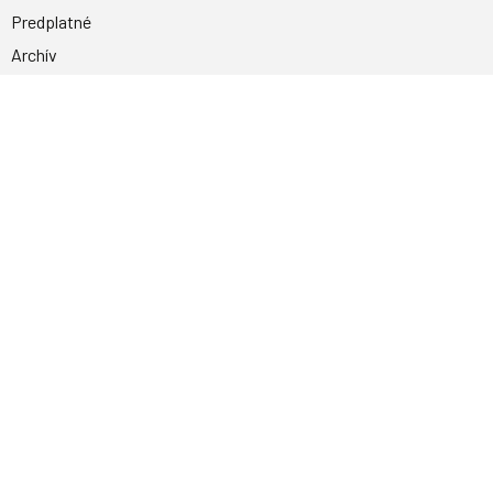
Predplatné
Archív
Inzercia
GDPR
Kontakty
Facebook
Magnetpress.online
© 2023 Všetky práva vyhradené. Dizajn a
programovanie: