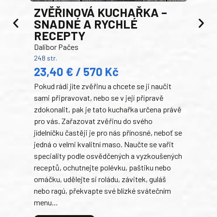
AK
ZVĚŘINOVÁ KUCHAŘKA –
Luci
SNADNÉ A RYCHLÉ
200 s
RECEPTY
19
Dalibor Pačes
Auto
248 str.
klas
23,40 € / 570 Kč
domá
Pokud rádi jíte zvěřinu a chcete se ji naučit
Súke
sami připravovat, nebo se v její přípravě
slov
zdokonalit, pak je tato kuchařka určena právě
každ
pro vás. Zařazovat zvěřinu do svého
obľú
jídelníčku častěji je pro nás přínosné, neboť se
robi
jedná o velmi kvalitní maso. Naučte se vařit
trad
speciality podle osvědčených a vyzkoušených
kolá
receptů, ochutnejte polévku, paštiku nebo
jedn
omáčku, udělejte si roládu, závitek, guláš
dopĺ
nebo ragú, překvapte své blízké svátečním
peče
menu…
gazd