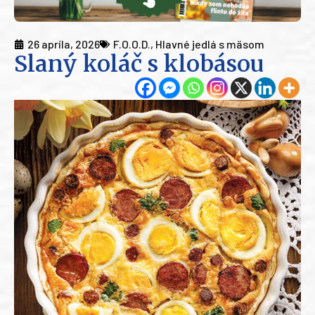
26 apríla, 2026
F.O.O.D.
,
Hlavné jedlá s mäsom
Slaný koláč s klobásou