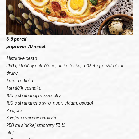
6-8 porcií
príprava: 70 minút
1 lístkové cesto
350 g klobásy nakrájanej na kolieska, môžete použiť rôzne
druhy
1 malú cibuľu
1 strúčik cesnaku
100 g strúhanej mozzarelly
100 g strúhaného syra (napr. eidam, gouda)
2 vajcia
3 vajcia uvarené natvrdo
250 ml sladkej smotany 33 %
olej