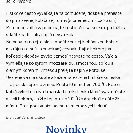
soľ a korenie
Lístkové cesto vyvaľkajte na pomúčenej doske a preneste
do pripravenej koláčovej formy (s priemerom cca 25 cm).
Pomocou vidličky popichajte cesto. Vonkajší okraj preložte a
stlačte nadol, aby náplň nevytekala.
Na panvicu nalejte olej a opečte na nej klobásu, nadrobno
nakrájanú cibuľu a nasekaný cesnak. Dajte bokom pár
koliesok klobásy, zvyšok zmesi nasypte na cesto. Vajcia
vymiešajte so syrom, mozzarellou, smotanou, soľou a
čiernym korením. Zmesou prelejte náplň v korpuse.
Uvarené vajcia ošúpte a každé narežte na hrubšie kolieska.
Tie poukladajte na zmes. Pečte 10 minút pri 200 °C. Potom
koláč vyberte, navrch naukladajte kolieska klobásy, ktoré ste
si dali bokom, znížte teplotu na 190 °C a dopekajte ešte 25
minút. Pred podávaním nechajte mierne vychladnúť.
foto: redakcia, shutterstock
Novinky