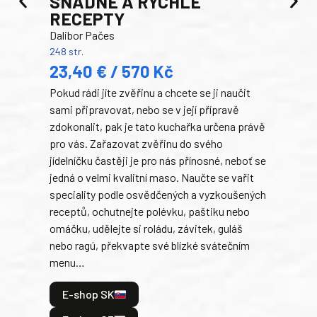
SNADNÉ A RYCHLÉ
200 s
RECEPTY
19
Dalibor Pačes
Auto
248 str.
klas
23,40 € / 570 Kč
domá
Pokud rádi jíte zvěřinu a chcete se ji naučit
Súke
sami připravovat, nebo se v její přípravě
slov
zdokonalit, pak je tato kuchařka určena právě
každ
pro vás. Zařazovat zvěřinu do svého
obľú
jídelníčku častěji je pro nás přínosné, neboť se
robi
jedná o velmi kvalitní maso. Naučte se vařit
trad
speciality podle osvědčených a vyzkoušených
kolá
receptů, ochutnejte polévku, paštiku nebo
jedn
omáčku, udělejte si roládu, závitek, guláš
dopĺ
nebo ragú, překvapte své blízké svátečním
peče
menu…
gazd
E-shop SK
E