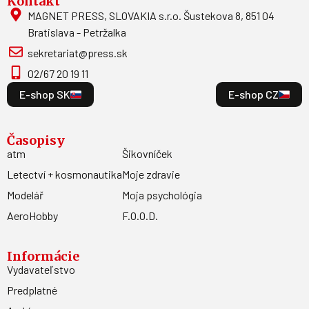
Kontakt
MAGNET PRESS, SLOVAKIA s.r.o. Šustekova 8, 851 04
Bratislava - Petržalka
sekretariat@press.sk
02/67 20 19 11
E-shop SK
E-shop CZ
Časopisy
atm
Šikovníček
Letectví + kosmonautika
Moje zdravie
Modelář
Moja psychológia
AeroHobby
F.O.O.D.
Informácie
Vydavateľstvo
Predplatné