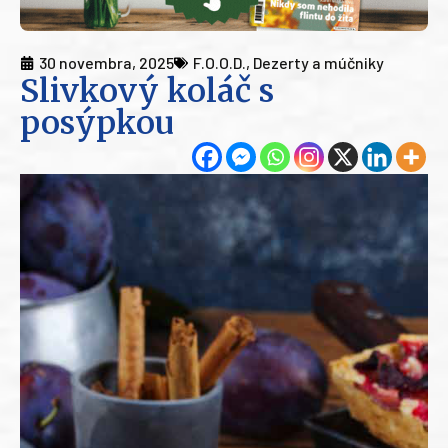
30 novembra, 2025
F.O.O.D.
,
Dezerty a múčniky
Slivkový koláč s
posýpkou