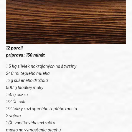
12 porcií
príprava: 150 minút
1,5 kg sliviek nakrájaných na štvrtiny
240 ml teplého mlieka
13 g sušeného droždia
500 g hladkej múky
150 g cukru
1/2 ČL soli
1/2 šálky roztopeného teplého masla
2 vajcia
1 ČL vanilkového extraktu
maslo na vymastenie plechu