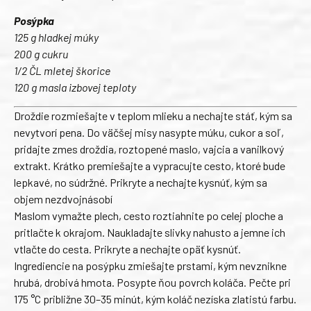
Posýpka
125 g hladkej múky
200 g cukru
1/2 ČL mletej škorice
120 g masla izbovej teploty
Droždie rozmiešajte v teplom mlieku a nechajte stáť, kým sa
nevytvorí pena. Do väčšej misy nasypte múku, cukor a soľ,
pridajte zmes droždia, roztopené maslo, vajcia a vanilkový
extrakt. Krátko premiešajte a vypracujte cesto, ktoré bude
lepkavé, no súdržné. Prikryte a nechajte kysnúť, kým sa
objem nezdvojnásobí
Maslom vymažte plech, cesto roztiahnite po celej ploche a
pritlačte k okrajom. Naukladajte slivky nahusto a jemne ich
vtlačte do cesta. Prikryte a nechajte opäť kysnúť.
Ingrediencie na posýpku zmiešajte prstami, kým nevznikne
hrubá, drobivá hmota. Posypte ňou povrch koláča. Pečte pri
175 °C približne 30–35 minút, kým koláč nezíska zlatistú farbu.