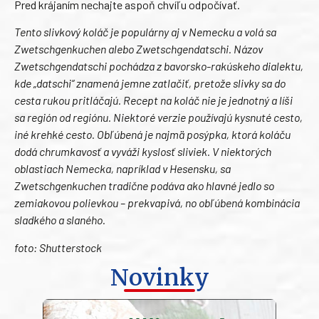
Pred krájaním nechajte aspoň chvíľu odpočívať.
Tento slivkový koláč je populárny aj v Nemecku a volá sa
Zwetschgenkuchen alebo Zwetschgendatschi. Názov
Zwetschgendatschi pochádza z bavorsko-rakúskeho dialektu,
kde „datschi“ znamená jemne zatlačiť, pretože slivky sa do
cesta rukou pritláčajú. Recept na koláč nie je jednotný a líši
sa región od regiónu. Niektoré verzie používajú kysnuté cesto,
iné krehké cesto. Obľúbená je najmä posýpka, ktorá koláču
dodá chrumkavosť a vyváži kyslosť sliviek. V niektorých
oblastiach Nemecka, napríklad v Hesensku, sa
Zwetschgenkuchen tradične podáva ako hlavné jedlo so
zemiakovou polievkou – prekvapivá, no obľúbená kombinácia
sladkého a slaného.
foto: Shutterstock
Novinky