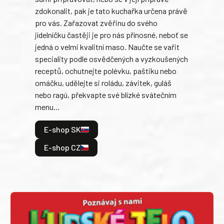
slov
zdokonalit, pak je tato kuchařka určena právě
každ
pro vás. Zařazovat zvěřinu do svého
obľú
jídelníčku častěji je pro nás přínosné, neboť se
robi
jedná o velmi kvalitní maso. Naučte se vařit
trad
speciality podle osvědčených a vyzkoušených
kolá
receptů, ochutnejte polévku, paštiku nebo
jedn
omáčku, udělejte si roládu, závitek, guláš
dopĺ
nebo ragú, překvapte své blízké svátečním
peče
menu…
gazd
E-shop SK
E
E-shop CZ