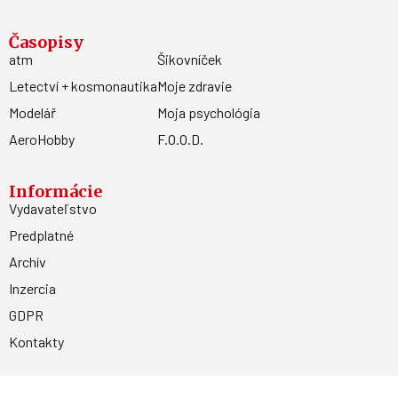
Časopisy
atm
Šikovníček
Letectví + kosmonautika
Moje zdravie
Modelář
Moja psychológia
AeroHobby
F.O.O.D.
Informácie
Vydavateľstvo
Predplatné
Archív
Inzercia
GDPR
Kontakty