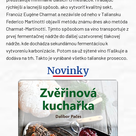
rýchlejší a lacnejší spôsob, ako vytvoriť kvalitný sekt,
Francúz Eugéne Charmat a nezávisle od neho v Taliansku
Federico Martinotti objavili metódu známu dnes ako metóda
Charmat-Martinotti. Týmto spôsobom sa víno transportuje z
prvej fermentačnej nádrže do ďalšej uzatvorenej tlakovej
nádrže, kde dochádza sekundárnou fermentáciou k
vytvoreniu karbonizácie. Potom sa už sýtené víno fľaškuje a
dodáva na trh. Takto je vyrábané všetko talianske prosecco.
Novinky