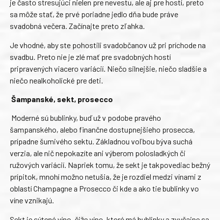
je často stresujúci nielen pre nevestu, ale aj pre hostí, preto
sa môže stať, že prvé poriadne jedlo dňa bude práve
svadobná večera. Začínajte preto zľahka.
Je vhodné, aby ste pohostili svadobčanov už pri príchode na
svadbu. Preto nie je zlé mať pre svadobných hostí
pripravených viacero variácií. Niečo silnejšie, niečo sladšie a
niečo nealkoholické pre deti.
Šampanské, sekt, prosecco
Moderné sú bublinky, buď už v podobe pravého
šampanského, alebo finančne dostupnejšieho prosecca,
prípadne šumivého sektu. Základnou voľbou býva suchá
verzia, ale nič nepokazíte ani výberom polosladkých či
ružových variácií. Napriek tomu, že sekt je takpovediac bežný
prípitok, mnohí možno netušia, že je rozdiel medzi vínami z
oblastí Champagne a Prosecco či kde a ako tie bublinky vo
víne vznikajú.
Sekt je sýtené víno, čiže víno, ktoré má bublinky a zvyčajne sa