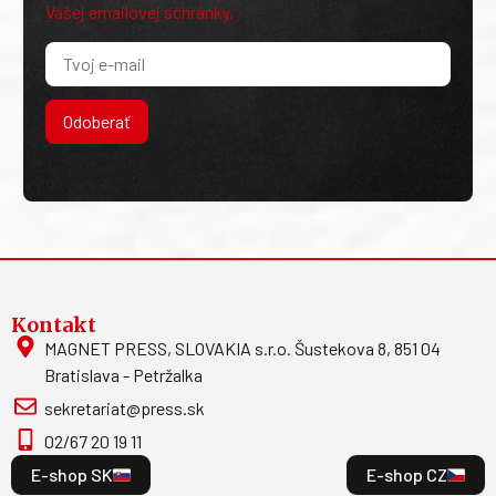
Vašej emailovej schránky.
Odoberať
Kontakt
MAGNET PRESS, SLOVAKIA s.r.o. Šustekova 8, 851 04
Bratislava - Petržalka
sekretariat@press.sk
02/67 20 19 11
E-shop SK
E-shop CZ