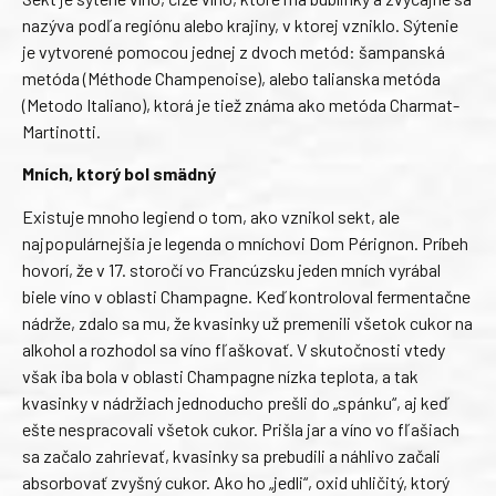
nazýva podľa regiónu alebo krajiny, v ktorej vzniklo. Sýtenie
je vytvorené pomocou jednej z dvoch metód: šampanská
metóda (Méthode Champenoise), alebo talianska metóda
(Metodo Italiano), ktorá je tiež známa ako metóda Charmat-
Martinotti.
Mních, ktorý bol smädný
Existuje mnoho legiend o tom, ako vznikol sekt, ale
najpopulárnejšia je legenda o mníchovi Dom Pérignon. Príbeh
hovorí, že v 17. storočí vo Francúzsku jeden mních vyrábal
biele víno v oblasti Champagne. Keď kontroloval fermentačne
nádrže, zdalo sa mu, že kvasinky už premenili všetok cukor na
alkohol a rozhodol sa víno fľaškovať. V skutočnosti vtedy
však iba bola v oblasti Champagne nízka teplota, a tak
kvasinky v nádržiach jednoducho prešli do „spánku“, aj keď
ešte nespracovali všetok cukor. Prišla jar a víno vo fľašiach
sa začalo zahrievať, kvasinky sa prebudili a náhlivo začali
absorbovať zvyšný cukor. Ako ho „jedli“, oxid uhličitý, ktorý