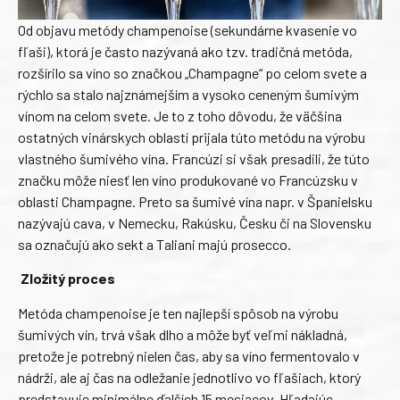
Od objavu metódy champenoise (sekundárne kvasenie vo
fľaši), ktorá je často nazývaná ako tzv. tradičná metóda,
rozšírilo sa víno so značkou „Champagne“ po celom svete a
rýchlo sa stalo najznámejším a vysoko ceneným šumivým
vínom na celom svete. Je to z toho dôvodu, že väčšina
ostatných vinárskych oblastí prijala túto metódu na výrobu
vlastného šumivého vína. Francúzi si však presadili, že túto
značku môže niesť len víno produkované vo Francúzsku v
oblasti Champagne. Preto sa šumivé vína napr. v Španielsku
nazývajú cava, v Nemecku, Rakúsku, Česku či na Slovensku
sa označujú ako sekt a Taliani majú prosecco.
Zložitý proces
Metóda champenoise je ten najlepší spôsob na výrobu
šumivých vín, trvá však dlho a môže byť veľmi nákladná,
pretože je potrebný nielen čas, aby sa víno fermentovalo v
nádrži, ale aj čas na odležanie jednotlivo vo fľašiach, ktorý
predstavuje minimálne ďalších 15 mesiacov. Hľadajúc