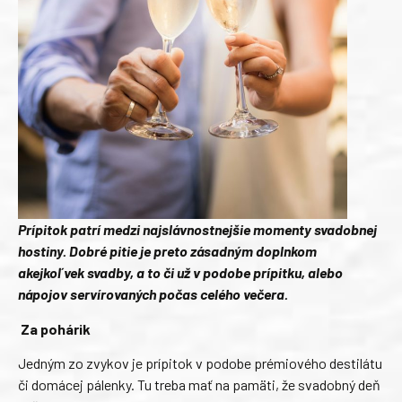
Prípitok patrí medzi najslávnostnejšie momenty svadobnej
hostiny. Dobré pitie je preto zásadným doplnkom
akejkoľvek svadby, a to či už v podobe prípitku, alebo
nápojov servírovaných počas celého večera.
Za pohárik
Jedným zo zvykov je prípitok v podobe prémiového destilátu
či domácej pálenky. Tu treba mať na pamäti, že svadobný deň