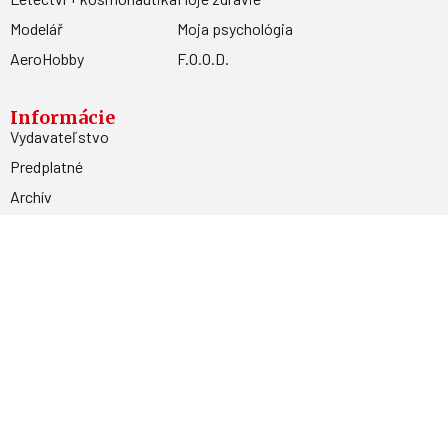
Modelář
Moja psychológia
AeroHobby
F.O.O.D.
Informácie
Vydavateľstvo
Predplatné
Archív
Inzercia
GDPR
Kontakty
Facebook