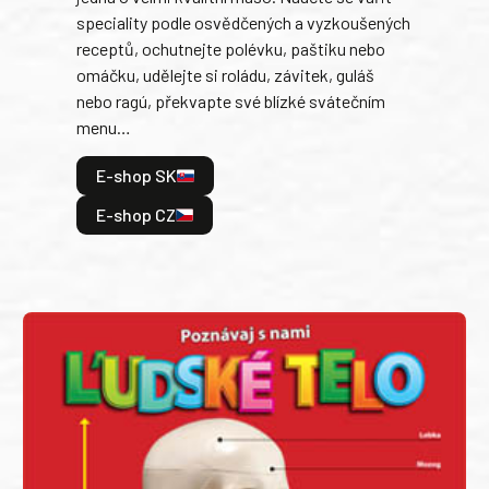
trad
speciality podle osvědčených a vyzkoušených
kolá
receptů, ochutnejte polévku, paštiku nebo
jedn
omáčku, udělejte si roládu, závitek, guláš
dopĺ
nebo ragú, překvapte své blízké svátečním
peče
menu…
gazd
E-shop SK
E
E-shop CZ