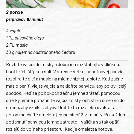
2 porcie
príprava: 10 minút
4 vajcia
1 PL olivového oleja
2 PL masla
30 g najemno nastrúhaného čedaru
Rozbite vajcia do misky a dobre ich rozšľahajte vidličkou.
Osoľte ich štipkou soli. V stredne veľkej nepriľnavej panvici
rozohrejte olej a maslo na mierne nízkej teplote. Keď začne
maslo peniť, vlejte vajcia a nakloňte panvicu, aby pokryli celý
spodok. Keď sa po bokoch začnú jemne zrážať, pomocou
stierky jemne potiahnite vajcia zo štyroch strán smerom do
stredu, aby vznikli záhyby. Urobte to raz alebo dvakrát a
potom nechajte omeletu jemne piecť 2–3 minúty. Po každom
potiahnutí panvicou jemne zatraste – vajíčka sa tak opäť
rozlejú do voľného priestoru. Keď je omeletsa hotová,