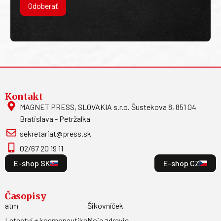
Odoberať
Kontakt
MAGNET PRESS, SLOVAKIA s.r.o. Šustekova 8, 851 04
Bratislava - Petržalka
sekretariat@press.sk
02/67 20 19 11
E-shop SK
E-shop CZ
Časopisy
atm
Šikovníček
Letectví + kosmonautika
Moje zdravie