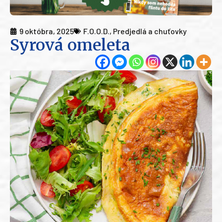
9 októbra, 2025
F.O.O.D.
,
Predjedlá a chuťovky
Syrová omeleta