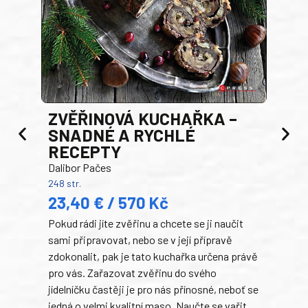
AK
ZVĚŘINOVÁ KUCHAŘKA –
Luci
SNADNÉ A RYCHLÉ
200 s
RECEPTY
19
Dalibor Pačes
Auto
248 str.
klas
23,40 € / 570 Kč
domá
Pokud rádi jíte zvěřinu a chcete se ji naučit
Súke
sami připravovat, nebo se v její přípravě
slov
zdokonalit, pak je tato kuchařka určena právě
každ
pro vás. Zařazovat zvěřinu do svého
obľú
jídelníčku častěji je pro nás přínosné, neboť se
robi
jedná o velmi kvalitní maso. Naučte se vařit