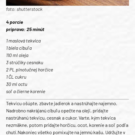
foto: shutterstock
4 porcie
príprava: 25 minút
1 maslová tekvica
1 biela cibuľa
110 ml oleja
3 strúčiky cesnaku
2 PL plnotučnej horčice
1 ČL cukru
30 ml octu
soľ a čierne korenie
Tekvicu ošúpte, zbavte jadierok a nastrúhajte najemno.
Nadrobno nakrájanú cibuľu opečte na oleji, pridajte
nastrúhanú tekvicu, cesnak a cukor. Varte, kým tekvica
nezmäkne, potom pridajte horčicu, ocot, korenie a soľ podľa
chuti.Nakoniec všetko pomixujte na jemnú kašu. Udržujte v