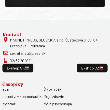
Kontakt
MAGNET PRESS, SLOVAKIA s.r.o. Šustekova 8, 851 04
Bratislava - Petržalka
sekretariat@press.sk
02/67 20 19 11
E-shop SK
E-shop CZ
Časopisy
atm
Šikovníček
Letectví + kosmonautika
Moje zdravie
Modelář
Moja psychológia