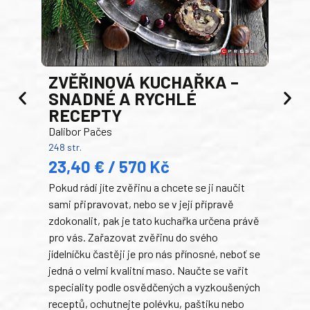
AK
ZVĚŘINOVÁ KUCHAŘKA –
Luci
SNADNÉ A RYCHLÉ
200 s
RECEPTY
19
Dalibor Pačes
Auto
248 str.
klas
23,40 € / 570 Kč
domá
Pokud rádi jíte zvěřinu a chcete se ji naučit
Súke
sami připravovat, nebo se v její přípravě
slov
zdokonalit, pak je tato kuchařka určena právě
každ
pro vás. Zařazovat zvěřinu do svého
obľú
jídelníčku častěji je pro nás přínosné, neboť se
robi
jedná o velmi kvalitní maso. Naučte se vařit
trad
speciality podle osvědčených a vyzkoušených
kolá
receptů, ochutnejte polévku, paštiku nebo