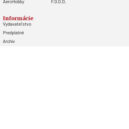
AeroHobby
F.O.O.D.
Informácie
Vydavateľstvo
Predplatné
Archív
Inzercia
GDPR
Kontakty
Facebook