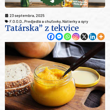
23 septembra, 2025
F.O.O.D.
,
Predjedlá a chuťovky
,
Nátierky a syry
Tatárska” z tekvice