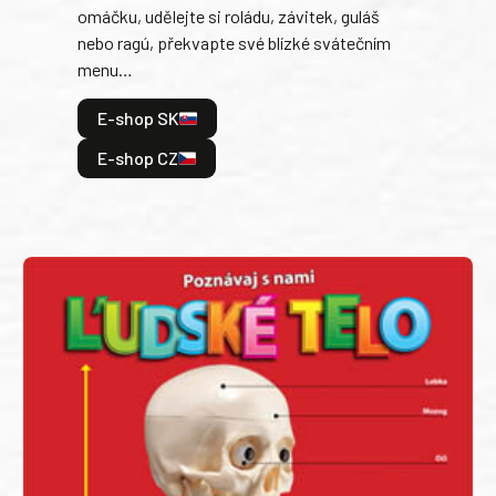
jedn
omáčku, udělejte si roládu, závitek, guláš
dopĺ
nebo ragú, překvapte své blízké svátečním
peče
menu…
gazd
E-shop SK
E
E-shop CZ