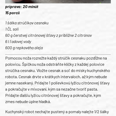
príprava: 20 minút
15 porcií
1 šálka strúčikov cesnaku
1 ČL soli
60 g čerstvej citrónovej šťavy z približne 2 citrónov
6 l ľadovej vody
600 g repkového oleja
Pomocou noža rozrežte každý strúčik cesnaku pozdĺžne na
polovicu. Špičkou noža odstráňte klíčky z každej polovice
strúčika cesnaku. Vložte cesnak a soľ do misky kuchynského
robota. Cesnak drvte v krátkych intervaloch, až kým nebude
jemne nasekaný. Pridajte 1 polievkovú lyžicu citrónovej šťavy
a pokračujte v mixovaní, kým sa nezačne tvoriť pasta.
Pridajte ďalšiu lyžicu citrónovej šťavy a pokračujte, kým
zmes nebude úplne hladká.
Kuchynský robot nechajte pustený a pomaly nalejte 1/2 šálky