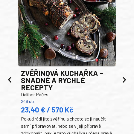
AK
ZVĚŘINOVÁ KUCHAŘKA –
Luci
SNADNÉ A RYCHLÉ
200 s
RECEPTY
19
Dalibor Pačes
Auto
248 str.
klas
23,40 € / 570 Kč
domá
Pokud rádi jíte zvěřinu a chcete se ji naučit
Súke
sami připravovat, nebo se v její přípravě
slov
zdokonalit, pak je tato kuchařka určena právě