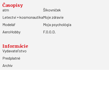
Časopisy
atm
Šikovníček
Letectví + kosmonautika
Moje zdravie
Modelář
Moja psychológia
AeroHobby
F.O.O.D.
Informácie
Vydavateľstvo
Predplatné
Archív
Inzercia
GDPR
Kontakty