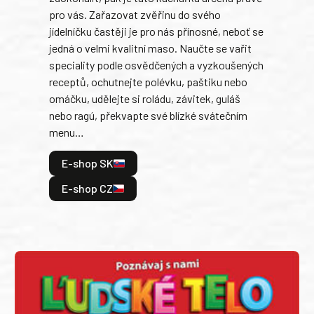
každ
pro vás. Zařazovat zvěřinu do svého
obľú
jídelníčku častěji je pro nás přínosné, neboť se
robi
jedná o velmi kvalitní maso. Naučte se vařit
trad
speciality podle osvědčených a vyzkoušených
kolá
receptů, ochutnejte polévku, paštiku nebo
jedn
omáčku, udělejte si roládu, závitek, guláš
dopĺ
nebo ragú, překvapte své blízké svátečním
peče
menu…
gazd
E-shop SK
E
E-shop CZ