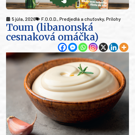
5 júla, 2026
F.O.O.D.
,
Predjedlá a chuťovky
,
Prílohy
Toum (libanonská
cesnaková omáčka)