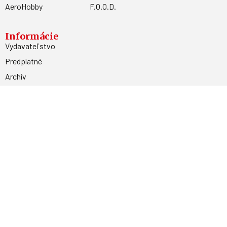
AeroHobby
F.O.O.D.
Informácie
Vydavateľstvo
Predplatné
Archív
Inzercia
GDPR
Kontakty
Facebook