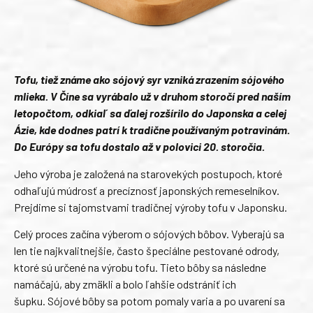
Tofu, tiež známe ako sójový syr vzniká zrazením sójového
mlieka. V Číne sa vyrábalo už v druhom storočí pred naším
letopočtom, odkiaľ sa ďalej rozšírilo do Japonska a celej
Ázie, kde dodnes patrí k tradične používaným potravinám.
Do Európy sa tofu dostalo až v polovici 20. storočia.
Jeho výroba je založená na starovekých postupoch, ktoré
odhaľujú múdrosť a precíznosť japonských remeselníkov.
Prejdime si tajomstvami tradičnej výroby tofu v Japonsku.
Celý proces začína výberom o sójových bôbov. Vyberajú sa
len tie najkvalitnejšie, často špeciálne pestované odrody,
ktoré sú určené na výrobu tofu. Tieto bôby sa následne
namáčajú, aby zmäkli a bolo ľahšie odstrániť ich
šupku.
Sójové bôby sa potom pomaly varia a po uvarení sa