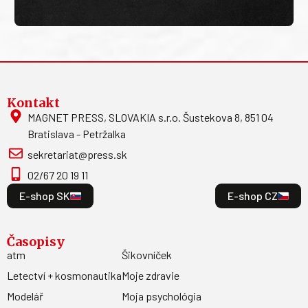
Kontakt
MAGNET PRESS, SLOVAKIA s.r.o. Šustekova 8, 851 04
Bratislava - Petržalka
sekretariat@press.sk
02/67 20 19 11
E-shop SK
E-shop CZ
Časopisy
atm
Šikovníček
Letectví + kosmonautika
Moje zdravie
Modelář
Moja psychológia