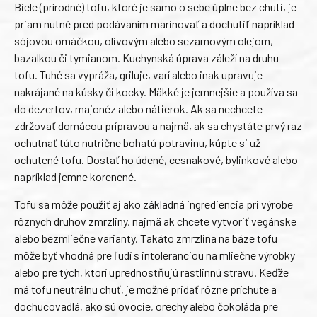
Biele (prírodné) tofu, ktoré je samo o sebe úplne bez chuti, je
priam nutné pred podávaním marinovať a dochutiť napríklad
sójovou omáčkou, olivovým alebo sezamovým olejom,
bazalkou či tymianom. Kuchynská úprava záleží na druhu
tofu. Tuhé sa vypráža, griluje, varí alebo inak upravuje
nakrájané na kúsky či kocky. Mäkké je jemnejšie a používa sa
do dezertov, majonéz alebo nátierok. Ak sa nechcete
zdržovať domácou prípravou a najmä, ak sa chystáte prvý raz
ochutnať túto nutrične bohatú potravinu, kúpte si už
ochutené tofu. Dostať ho údené, cesnakové, bylinkové alebo
napríklad jemne korenené.
Tofu sa môže použiť aj ako základná ingrediencia pri výrobe
rôznych druhov zmrzliny, najmä ak chcete vytvoriť vegánske
alebo bezmliečne varianty. Takáto zmrzlina na báze tofu
môže byť vhodná pre ľudí s intoleranciou na mliečne výrobky
alebo pre tých, ktorí uprednostňujú rastlinnú stravu. Keďže
má tofu neutrálnu chuť, je možné pridať rôzne príchute a
dochucovadlá, ako sú ovocie, orechy alebo čokoláda pre