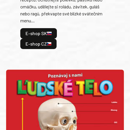
jedn
omáčku, udělejte si roládu, závitek, guláš
dopĺ
nebo ragú, překvapte své blízké svátečním
peče
menu…
gazd
E-shop SK
E
E-shop CZ