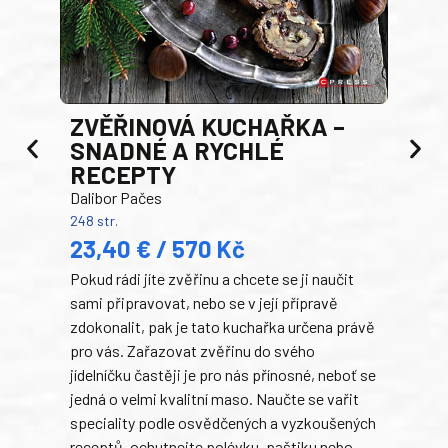
AK
ZVĚŘINOVÁ KUCHAŘKA –
Luci
SNADNÉ A RYCHLÉ
200 s
RECEPTY
19
Dalibor Pačes
Auto
248 str.
klas
23,40 € / 570 Kč
domá
Pokud rádi jíte zvěřinu a chcete se ji naučit
Súke
sami připravovat, nebo se v její přípravě
slov
zdokonalit, pak je tato kuchařka určena právě
každ
pro vás. Zařazovat zvěřinu do svého
obľú
jídelníčku častěji je pro nás přínosné, neboť se
robi
jedná o velmi kvalitní maso. Naučte se vařit
trad
speciality podle osvědčených a vyzkoušených
kolá
receptů, ochutnejte polévku, paštiku nebo