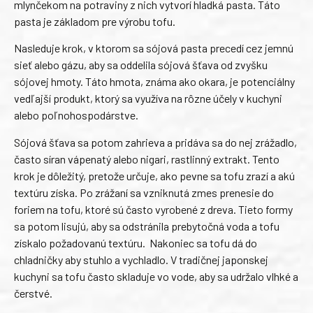
mlynčekom na potraviny z nich vytvorí hladká pasta. Táto
pasta je základom pre výrobu tofu.
Nasleduje krok, v ktorom sa sójová pasta precedí cez jemnú
sieť alebo gázu, aby sa oddelila sójová šťava od zvyšku
sójovej hmoty. Táto hmota, známa ako okara, je potenciálny
vedľajší produkt, ktorý sa využíva na rôzne účely v kuchyni
alebo poľnohospodárstve.
Sójová šťava sa potom zahrieva a pridáva sa do nej zrážadlo,
často síran vápenatý alebo nigari, rastlinný extrakt. Tento
krok je dôležitý, pretože určuje, ako pevne sa tofu zrazí a akú
textúru získa.
Po zrážaní sa vzniknutá zmes prenesie do
foriem na tofu, ktoré sú často vyrobené z dreva. Tieto formy
sa potom lisujú, aby sa odstránila prebytočná voda a tofu
získalo požadovanú textúru.
Nakoniec sa tofu dá do
chladničky aby stuhlo a vychladlo. V tradičnej japonskej
kuchyni sa tofu často skladuje vo vode, aby sa udržalo vlhké a
čerstvé.