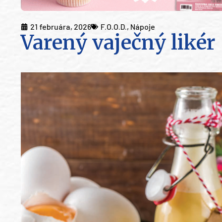
21 februára, 2026
F.O.O.D.
,
Nápoje
Varený vaječný likér