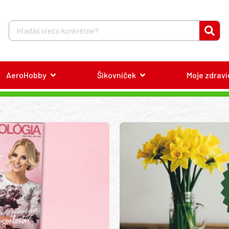
AeroHobby
Šikovníček
Moje zdravi