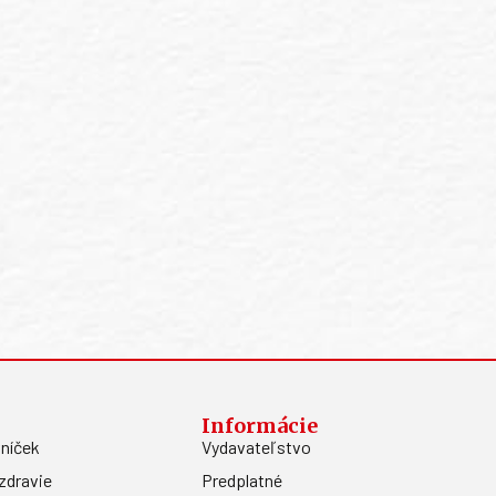
Informácie
níček
Vydavateľstvo
zdravie
Predplatné