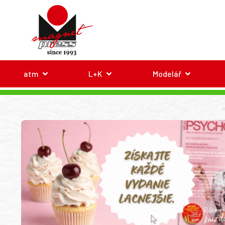
atm
L+K
Modelář