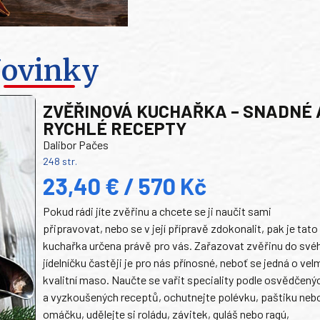
ovinky
ZVĚŘINOVÁ KUCHAŘKA – SNADNÉ 
RYCHLÉ RECEPTY
Dalibor Pačes
248 str.
23,40 € / 570 Kč
Pokud rádi jíte zvěřinu a chcete se ji naučit sami
připravovat, nebo se v její přípravě zdokonalit, pak je tato
kuchařka určena právě pro vás. Zařazovat zvěřinu do své
jídelníčku častěji je pro nás přínosné, neboť se jedná o vel
kvalitní maso. Naučte se vařit speciality podle osvědčený
a vyzkoušených receptů, ochutnejte polévku, paštiku neb
omáčku, udělejte si roládu, závitek, guláš nebo ragú,