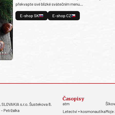
překvapte své blízké svátečním menu…
E-shop SK
E-shop CZ
Časopisy
atm
Šikov
LOVAKIA s.r.o. Šustekova 8,
 - Petržalka
Letectví + kosmonautika
Moje 