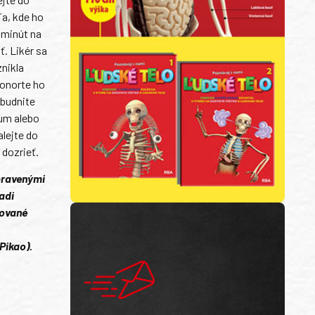
ľa, kde ho
 minút na
. Likér sa
znikla
ponorte ho
abudnite
rum alebo
alejte do
 dozrieť.
upravenými
adi
zované
Pikao).