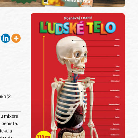
ka (2
ou mixéra
 penista.
ieka a
ejte do