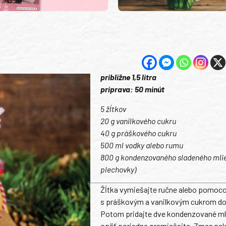
približne 1,5 litra
príprava: 50 minút
5 žĺtkov
20 g vanilkového cukru
40 g práškového cukru
500 ml vodky alebo rumu
800 g kondenzovaného sladeného mlie
plechovky)
Žĺtka vymiešajte ručne alebo pomoc
s práškovým a vanilkovým cukrom do
Potom pridajte dve kondenzované ml
opäť poriadne premiešajte. Zmes nal