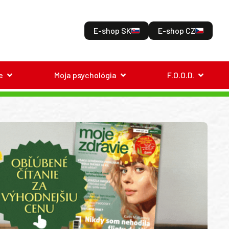
E-shop SK
E-shop CZ
e
Moja psychológia
F.O.O.D.