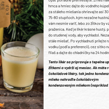
hrnca a hrniec dajte do vodného kúpe
za stáleho miešania ohrievajte asi 30
75-80 stupňoch, kým nezačne hustnúť
vám nesmie variť, lebo zo žĺtkov by v
praženica. Keď je likér krásne hustý, 
do studenej vody, aby vychladol. Nez
stále miešať. Po vychladnutí prilejte 
vodku (podľa preferencií), cez sitko n
fliaš a dajte do chladničky na 24 hodín
Tento likér sa pripravuje s tepelne 
žĺtkami a vydrží aj mesiac. Ak máte r
čokoládové likéry, tak jedno konden
mlieko nahraďte čokoládovým
kondenzovaným mliekom (napríklad 