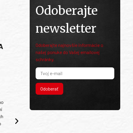
Odoberajte
newsletter
A
Odoberajte najnovšie informácie o
našej ponuke do Vašej emailovej
schránky.
Odoberať
ho
mi
ch
o