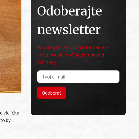
Odoberajte
newsletter
Odoberajte najnovšie informácie o
našej ponuke do Vašej emailovej
schránky.
Odoberať
e vidlička
 to by