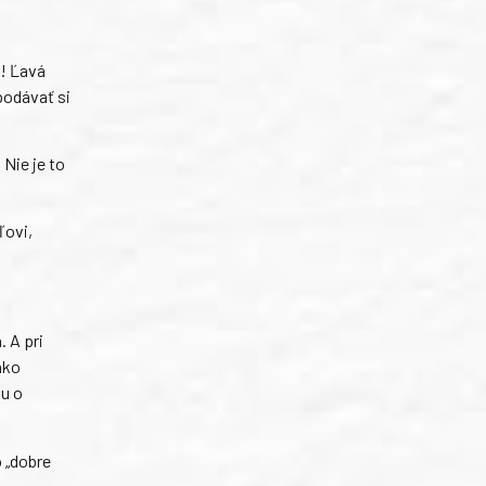
u! Ľavá
podávať si
 Nie je to
ľovi,
 A pri
ako
vu o
„dobre