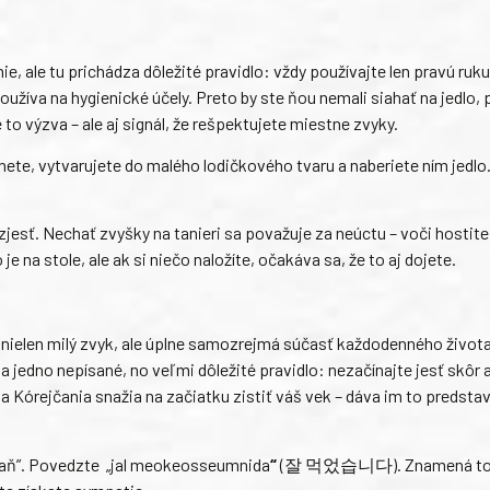
ie, ale tu prichádza dôležité pravidlo: vždy používajte len pravú ruk
oužíva na hygienické účely. Preto by ste ňou nemali siahať na jedlo, 
je to výzva – ale aj signál, že rešpektujete miestne zvyky.
nete, vytvarujete do malého lodičkového tvaru a naberiete ním jedlo.
li zjesť. Nechať zvyšky na tanieri sa považuje za neúctu – voči hostite
na stole, ale ak si niečo naložíte, očakáva sa, že to aj dojete.
nielen milý zvyk, ale úplne samozrejmá súčasť každodenného života.
na jedno nepísané, no veľmi dôležité pravidlo: nezačínajte jesť skôr 
sa Kórejčania snažia na začiatku zistiť váš vek – dáva im to predsta
zbraň”. Povedzte „jal meokeosseumnida
“
(잘 먹었습니다). Znamená to 