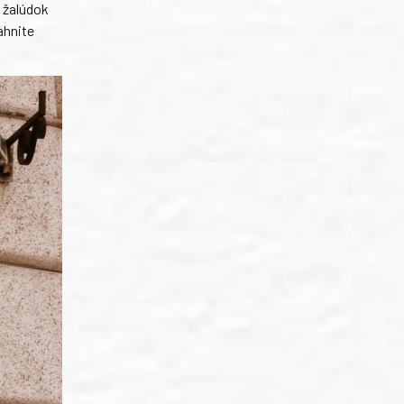
ý žalúdok
ahnite