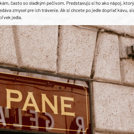
ajkám, často so sladkým pečivom. Predstavujú si ho ako nápoj, ktor
áva zmysel pre ich trávenie. Ak si chcete po jedle dopriať kávu, si
oľvek jedla.