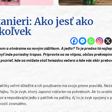
anieri: Ako jesť ako
ekoľvek
om a otvárame sa novým zážitkom. A jedlo? To je predsa tá najle
 byť inde poriadny trapas. Pripravte sa na vtipnú, občas prekvapiv
pozrieť, kde sa môžete stať hviezdou večera a kde vás skôr prebo
ličky veľmi dôležité a ich používanie má svoje prísne pravidlá. Nez
vlajku. To je zvyk, ktorý Japonci robia len na pohreboch. Ak to urobít
zor a nepodávajte jedlo z paličiek na paličky. Aj to je zvyk spojený 
kosti zosnulého.