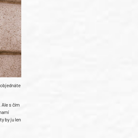
h objednáte
 Ale s čím
gnami
y by ju len