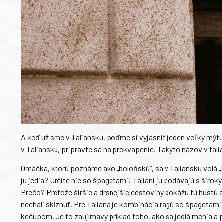
A keď už sme v Taliansku, poďme si vyjasniť jeden veľký mýtus
v Taliansku, pripravte sa na prekvapenie. Takýto názov v tal
Omáčka, ktorú poznáme ako „boloňskú“, sa v Taliansku volá „
ju jedia? Určite nie so špagetami! Taliani ju podávajú s širok
Prečo? Pretože širšie a drsnejšie cestoviny dokážu tú hustú a
nechali skĺznuť. Pre Taliana je kombinácia ragù so špagetami 
kečupom. Je to zaujímavý príklad toho, ako sa jedlá menia a 