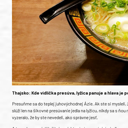
Thajsko: Kde vidlička presúva, lyžica panuje a hlava je 
Presuňme sa do teplej juhovýchodnej Ázie. Ak ste si mysleli, ž
slúži len na šikovné presúvanie jedla na lyžicu, nikdy sa s ňo
vyzeralo, že by ste nevedeli, ako správne jesť.