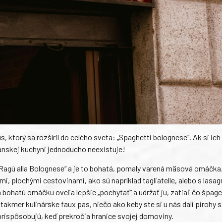
, ktorý sa rozšíril do celého sveta: „Spaghetti bolognese“. Ak si ic
ianskej kuchyni jednoducho neexistuje!
Ragù alla Bolognese“ a je to bohatá, pomaly varená mäsová omáčka.
ými, plochými cestovinami, ako sú napríklad tagliatelle, alebo s lasa
 bohatú omáčku oveľa lepšie „pochytať“ a udržať ju, zatiaľ čo špaget
takmer kulinárske faux pas, niečo ako keby ste si u nás dali pirohy s
prispôsobujú, keď prekročia hranice svojej domoviny.