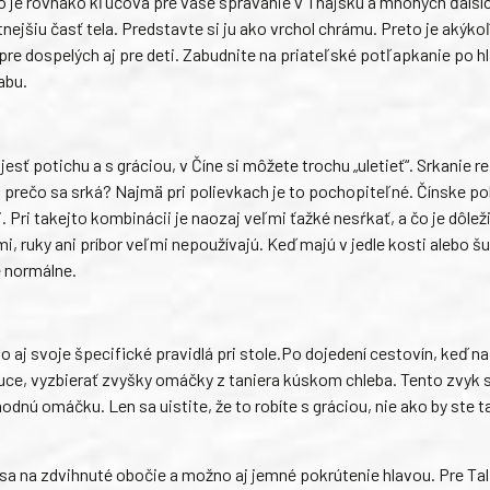
, no je rovnako kľúčová pre vaše správanie v Thajsku a mnohých ďalší
nejšiu časť tela. Predstavte si ju ako vrchol chrámu. Preto je akýk
 pre dospelých aj pre deti. Zabudnite na priateľské potľapkanie po h
tabu.
jesť potichu a s gráciou, v Číne si môžete trochu „uletieť“. Srkanie 
 A prečo sa srká? Najmä pri polievkach je to pochopiteľné. Čínske po
. Pri takejto kombinácii je naozaj veľmi ťažké nesŕkať, a čo je dôleži
mi, ruky ani príbor veľmi nepoužívajú. Keď majú v jedle kosti alebo š
e normálne.
o aj svoje špecifické pravidlá pri stole.Po dojedení cestovín, keď na 
uce, vyzbierať zvyšky omáčky z taniera kúskom chleba. Tento zvyk 
ahodnú omáčku. Len sa uistite, že to robíte s gráciou, nie ako by ste t
sa na zdvihnuté obočie a možno aj jemné pokrútenie hlavou. Pre Tal