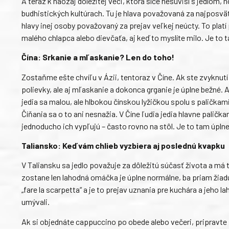
A teraz k naozaj dôležitej veci, ktorá síce nesúvisí s jedlom
budhistických kultúrach. Tu je hlava považovaná za najposvät
hlavy inej osoby považovaný za prejav veľkej neúcty. To platí
malého chlapca alebo dievčaťa, aj keď to myslíte milo. Je to 
Čína: Srkanie a mľaskanie? Len do toho!
Zostaňme ešte chvíľu v Ázii, tentoraz v Číne. Ak ste zvyknutí 
polievky, ale aj mľaskanie a dokonca grganie je úplne bežné.
jedia sa malou, ale hlbokou čínskou lyžičkou spolu s paličkami
Číňania sa o to ani nesnažia.
V Číne ľudia jedia hlavne palička
jednoducho ich vypľujú – často rovno na stôl. Je to tam úpln
Taliansko: Keď vám chlieb vyzbiera aj poslednú kvapku
V Taliansku sa jedlo považuje za dôležitú súčasť života a má t
zostane len lahodná omáčka je úplne normálne, ba priam žiad
„fare la scarpetta“ a je to prejav uznania pre kuchára a jeho l
umývali.
Ak si objednáte cappuccino po obede alebo večeri, pripravte 