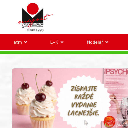
atm
L+K
Modelář