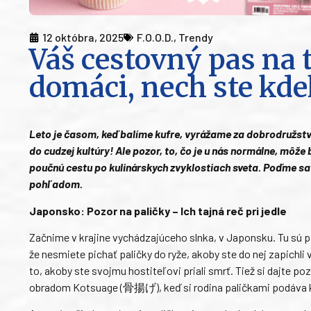
12 októbra, 2025
F.O.O.D.
,
Trendy
Váš cestovný pas na t
domáci, nech ste kd
Leto je časom, keď balíme kufre, vyrážame za dobrodružstv
do cudzej kultúry! Ale pozor, to, čo je u nás normálne, môže
poučnú cestu po kulinárskych zvyklostiach sveta. Poďme sa 
pohľadom.
Japonsko: Pozor na paličky – Ich tajná reč pri jedle
Začnime v krajine vychádzajúceho slnka, v Japonsku. Tu sú pa
že nesmiete pichať paličky do ryže, akoby ste do nej zapichli 
to, akoby ste svojmu hostiteľovi priali smrť. Tiež si dajte po
obradom Kotsuage (骨揚げ), keď si rodina paličkami podáva 