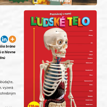
pšia brána
ú a hlavne
dnú
abúdajte,
e, vyzerá
s pohrebným