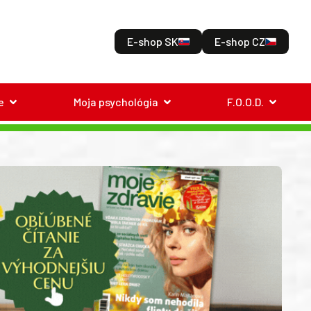
E-shop SK
E-shop CZ
e
Moja psychológia
F.O.O.D.