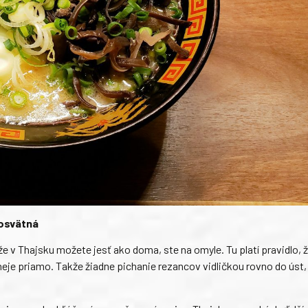
posvätná
e v Thajsku možete jesť ako doma, ste na omyle. Tu platí pravidlo, ž
u neje priamo. Takže žiadne pichanie rezancov vidličkou rovno do úst,