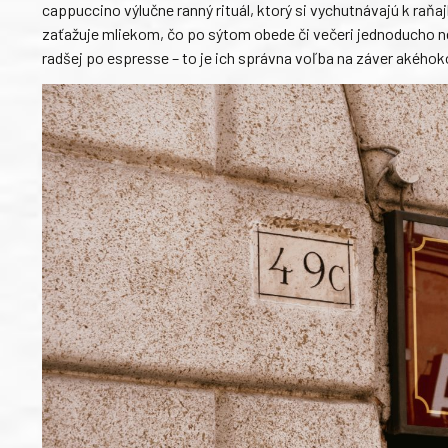
cappuccino výlučne ranný rituál, ktorý si vychutnávajú k raň
zaťažuje mliekom, čo po sýtom obede či večeri jednoducho ned
radšej po espresse – to je ich správna voľba na záver akéhok