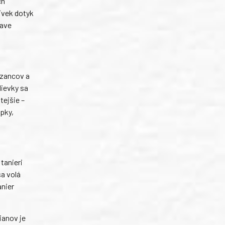
ch
oľvek dotyk
lave
rezancov a
lievky sa
tejšie –
upky,
tanieri
sa volá
anier
ianov je