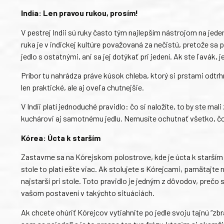
India: Len pravou rukou, prosím!
V pestrej Indii sú ruky často tým najlepším nástrojom na jeden
ruka je v indickej kultúre považovaná za nečistú, pretože sa p
jedlo s ostatnými, ani sa jej dotýkať pri jedení. Ak ste ľavák, 
Príbor tu nahrádza práve kúsok chleba, ktorý si prstami odtrh
len praktické, ale aj oveľa chutnejšie.
V Indii platí jednoduché pravidlo: čo si naložíte, to by ste ma
kuchárovi aj samotnému jedlu. Nemusíte ochutnať všetko, čo je 
Kórea: Úcta k starším
Zastavme sa na Kórejskom polostrove, kde je úcta k starším 
stole to platí ešte viac. Ak stolujete s Kórejcami, pamätajte 
najstarší pri stole. Toto pravidlo je jedným z dôvodov, prečo 
vašom postavení v takýchto situáciách.
Ak chcete ohúriť Kórejcov vytiahnite po jedle svoju tajnú “