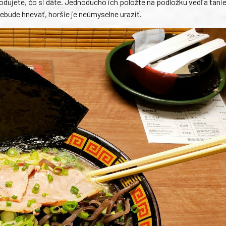
dujete, čo si dáte. Jednoducho ich položte na podložku vedľa tanie
a nebude hnevať, horšie je neúmyselne uraziť.