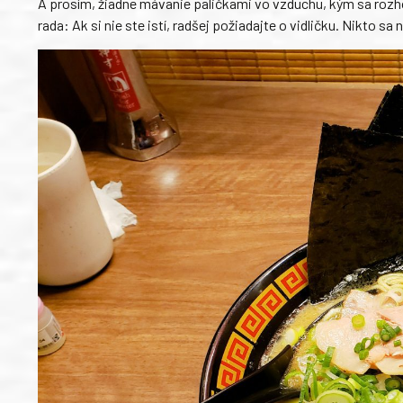
A prosím, žiadne mávanie paličkami vo vzduchu, kým sa rozho
rada: Ak si nie ste istí, radšej požiadajte o vidličku. Nikto s