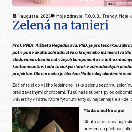
1 augusta, 2026
Moje zdravie
,
F.O.O.D.
,
Trendy
,
Moja 
Zelená na tanieri
Prof. RNDr. Alžbeta Hegedűsová, PhD. je profesorkou záhrad
patrí pod Fakultu záhradníctva a krajinného inžinierstva Sl
sledovanie obsahu nutričných komponentov s antioxidačným
kontaminantov, teda toxických látok v záhradníckych plod
projektov. Okrem iného je členkou Maďarskej akadémie vied.
Začleňte si do vášho jedálneho lístka zelenú sezónnu zelenin
pred závažnými chorobami. Tu sú naše super tipy od odborn
univerzity v Nitre. Ktoré fytonutrienty sú najcennejšie a kde
Mladá cibuľka a pór
Cibuľa a pór obsahujú sil
premení na páchnuci alicín