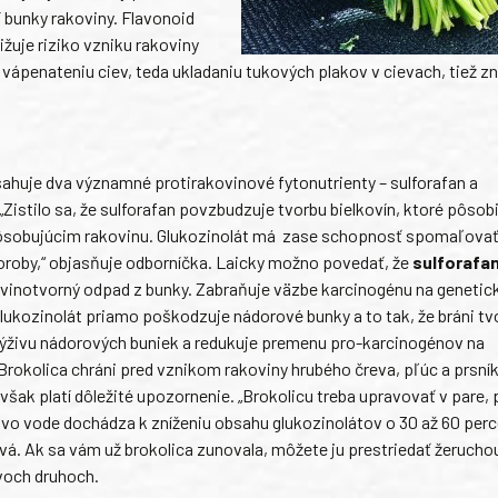
í bunky rakoviny. Flavonoid
ižuje riziko vzniku rakoviny
vápenateniu ciev, teda ukladaniu tukových plakov v cievach, tiež zn
ahuje dva významné protirakovinové fytonutrienty – sulforafan a
 „Zistilo sa, že sulforafan povzbudzuje tvorbu bielkovín, ktoré pôsobi
sobujúcim rakovinu. Glukozinolát má zase schopnosť spomaľovať
oroby,“ objasňuje odborníčka. Laicky možno povedať, že
sulforafa
ovinotvorný odpad z bunky. Zabraňuje väzbe karcinogénu na genetic
Glukozinolát priamo poškodzuje nádorové bunky a to tak, že bráni tv
výživu nádorových buniek a redukuje premenu pro-karcinogénov na
Brokolica chráni pred vznikom rakoviny hrubého čreva, pľúc a prsník
 však platí dôležité upozornenie. „Brokolicu treba upravovať v pare,
í vo vode dochádza k zníženiu obsahu glukozinolátov o 30 až 60 perc
ová. Ak sa vám už brokolica zunovala, môžete ju prestriedať žerucho
dvoch druhoch.