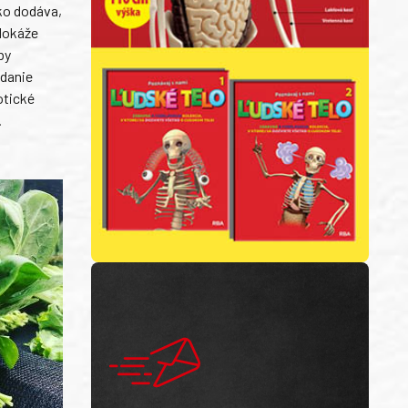
ako dodáva,
 dokáže
by
adanie
otické
.