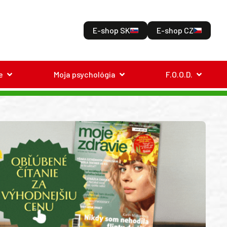
E-shop SK
E-shop CZ
e
Moja psychológia
F.O.O.D.