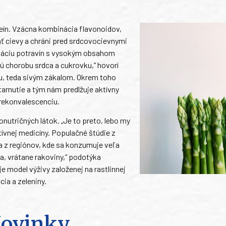
teín. Vzácna kombinácia flavonoidov,
ť cievy a chráni pred srdcovocievnymi
máciu potravín s vysokým obsahom
ú chorobu srdca a cukrovku,“ hovorí
ou, teda sivým zákalom. Okrem toho
tarnutie a tým nám predlžuje aktívny
 rekonvalescenciu.
utričných látok. „Je to preto, lebo my
tívnej medicíny. Populačné štúdie z
a z regiónov, kde sa konzumuje veľa
ia, vrátane rakoviny,“ podotýka
 model výživy založenej na rastlinnej
ia a zeleniny.
ovinky