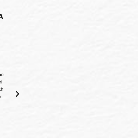
A
ho
mi
ch
o