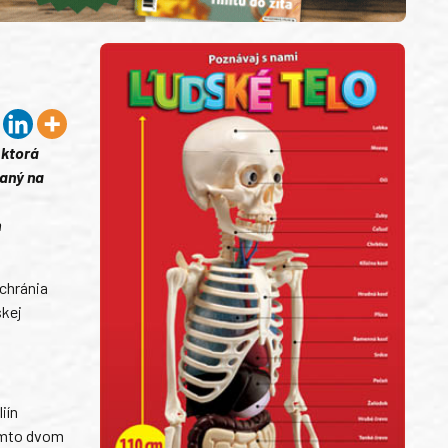
 ktorá
raný na
h
ochránia
skej
iín
 týmto dvom