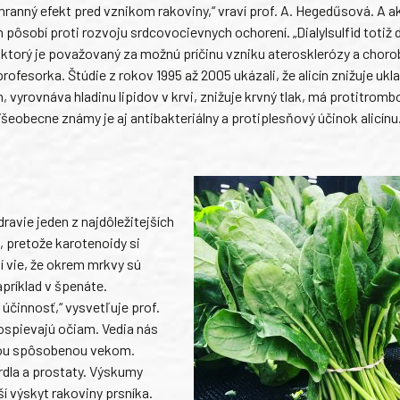
hranný efekt pred vznikom rakoviny,“ vraví prof. A. Hegedűsová. A 
n pôsobí proti rozvoju srdcovocievnych ochorení. „Dialylsulfid totiž
 ktorý je považovaný za možnú príčinu vzniku aterosklerózy a choro
rofesorka. Štúdie z rokov 1995 až 2005 ukázali, že alicín znižuje ukl
 vyrovnáva hladinu lipidov v krvi, znižuje krvný tlak, má protitromb
Všeobecne známy je aj antibakteriálny a protiplesňový účinok alicínu
ravie jeden z najdôležitejších
, pretože karotenoidy si
 vie, že okrem mrkvy sú
apríklad v špenáte.
účinnosť,“ vysvetľuje prof.
ospievajú očiam. Vedia nás
iou spôsobenou vekom.
hrdla a prostaty. Výskumy
ší výskyt rakoviny prsníka.