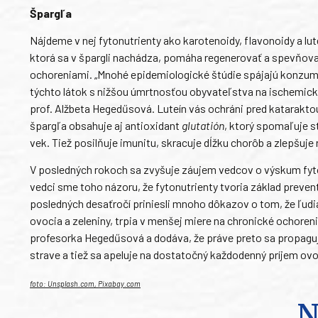
Špargľa
Nájdeme v nej fytonutrienty ako karotenoidy, flavonoidy a lu
ktorá sa v špargli nachádza, pomáha regenerovať a spevňova
ochoreniami. „Mnohé epidemiologické štúdie spájajú konzu
týchto látok s nižšou úmrtnosťou obyvateľstva na ischemick
prof. Alžbeta Hegedűsová. Luteín vás ochráni pred katarakt
špargľa obsahuje aj antioxidant
glutatión
, ktorý spomaľuje s
vek. Tiež posilňuje imunitu, skracuje dĺžku chorôb a zlepšuje
V posledných rokoch sa zvyšuje záujem vedcov o výskum fyton
vedci sme toho názoru, že fytonutrienty tvoria základ preven
posledných desaťročí priniesli mnoho dôkazov o tom, že ľudi
ovocia a zeleniny, trpia v menšej miere na chronické ochoren
profesorka Hegedűsová a dodáva, že práve preto sa propaguje
strave a tiež sa apeluje na dostatočný každodenný príjem ovoc
foto: Unsplash.com, Pixabay.com
N