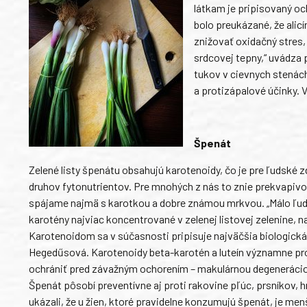
látkam je pripisovaný oc
bolo preukázané, že alicí
znižovať oxidačný stres,
srdcovej tepny,“ uvádza p
tukov v cievnych stenách,
a protizápalové účinky. 
Špenát
Zelené listy špenátu obsahujú karotenoidy, čo je pre ľudské zd
druhov fytonutrientov. Pre mnohých z nás to znie prekvapivo
spájame najmä s karotkou a dobre známou mrkvou. „Málo ľudí
karotény najviac koncentrované v zelenej listovej zelenine, n
Karotenoidom sa v súčasnosti pripisuje najväčšia biologická 
Hegedűsová. Karotenoidy beta-karotén a luteín významne pr
ochrániť pred závažným ochorením – makulárnou degenerác
Špenát pôsobí preventívne aj proti rakovine pľúc, prsníkov, 
ukázali, že u žien, ktoré pravidelne konzumujú špenát, je men