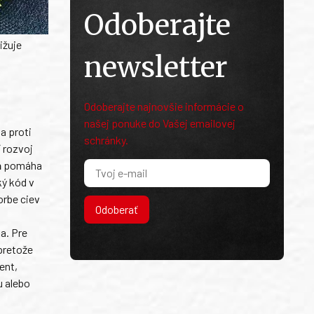
Odoberajte
ižuje
newsletter
Odoberajte najnovšie informácie o
našej ponuke do Vašej emailovej
a proti
schránky.
 rozvoj
n
pomáha
ký kód v
orbe ciev
Odoberať
a. Pre
 pretože
ent,
u alebo