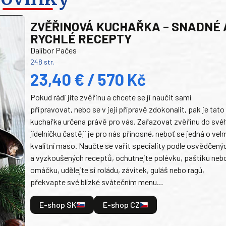
ZVĚŘINOVÁ KUCHAŘKA – SNADNÉ 
RYCHLÉ RECEPTY
Dalibor Pačes
248 str.
23,40 € / 570 Kč
Pokud rádi jíte zvěřinu a chcete se ji naučit sami
připravovat, nebo se v její přípravě zdokonalit, pak je tato
kuchařka určena právě pro vás. Zařazovat zvěřinu do své
jídelníčku častěji je pro nás přínosné, neboť se jedná o vel
kvalitní maso. Naučte se vařit speciality podle osvědčený
a vyzkoušených receptů, ochutnejte polévku, paštiku neb
omáčku, udělejte si roládu, závitek, guláš nebo ragú,
překvapte své blízké svátečním menu…
E-shop SK
E-shop CZ