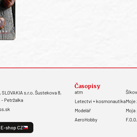
Časopisy
atm
Šikov
LOVAKIA s.r.o. Šustekova 8,
 - Petržalka
Letectví + kosmonautika
Moje 
ss.sk
Modelář
Moja 
AeroHobby
F.O.O
E-shop CZ