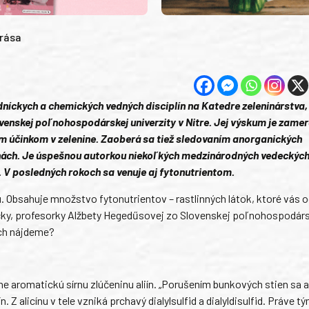
krása
níckych a chemických vedných disciplín na Katedre zeleninárstva,
ovenskej poľnohospodárskej univerzity v Nitre. Jej výskum je zame
 účinkom v zelenine. Zaoberá sa tiež sledovaním anorganických
inách. Je úspešnou autorkou niekoľkých medzinárodných vedeckýc
 V posledných rokoch sa venuje aj fytonutrientom.
u. Obsahuje množstvo fytonutrientov – rastlinných látok, ktoré vás 
íčky, profesorky Alžbety Hegedűsovej zo Slovenskej poľnohospodár
 ich nájdeme?
ne aromatickú sírnu zlúčeninu aliín. „Porušením bunkových stien sa al
. Z alicínu v tele vzniká prchavý dialylsulfid a dialyldisulfid. Práve