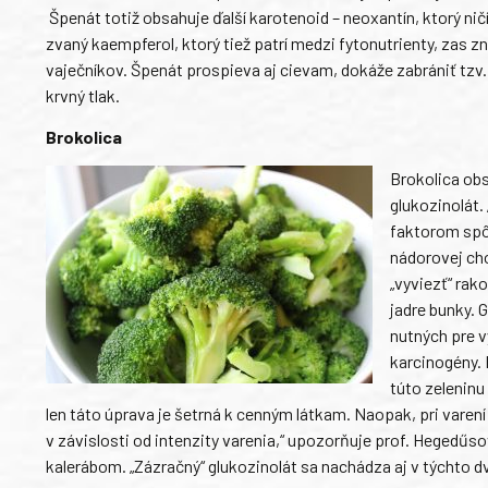
Špenát totiž obsahuje ďalší karotenoid – neoxantín, ktorý nič
zvaný kaempferol, ktorý tiež patrí medzi fytonutrienty, zas zn
vaječníkov. Špenát prospieva aj cievam, dokáže zabrániť tzv. 
krvný tlak.
Brokolica
Brokolica obs
glukozinolát.
faktorom spô
nádorovej ch
„vyviezť“ rak
jadre bunky. 
nutných pre 
karcinogény. 
túto zeleninu
len táto úprava je šetrná k cenným látkam. Naopak, pri varen
v závislosti od intenzity varenia,“ upozorňuje prof. Hegedűs
kalerábom. „Zázračný“ glukozinolát sa nachádza aj v týchto 