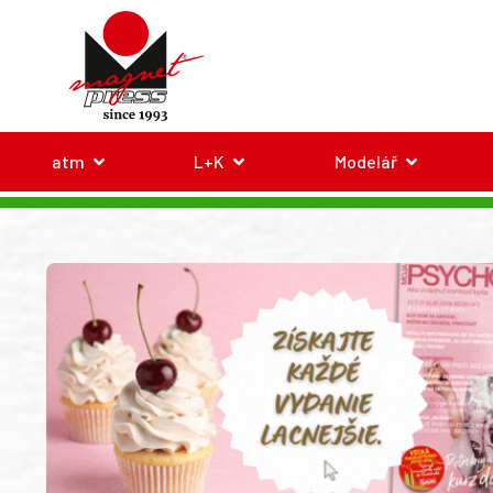
atm
L+K
Modelář