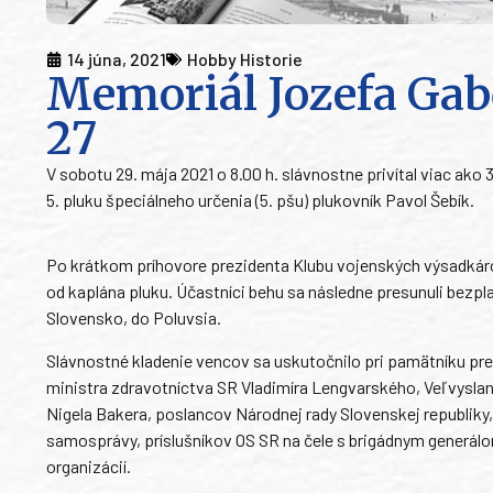
14 júna, 2021
Hobby Historie
Memoriál Jozefa Gab
27
V sobotu 29. mája 2021 o 8.00 h. slávnostne privítal viac ako
5. pluku špeciálneho určenia (5. pšu) plukovník Pavol Šebík.
Po krátkom príhovore prezidenta Klubu vojenských výsadkáro
od kaplána pluku. Účastníci behu sa následne presunuli bezp
Slovensko, do Poluvsia.
Slávnostné kladenie vencov sa uskutočnilo pri pamätníku p
ministra zdravotníctva SR Vladimíra Lengvarského, Veľvysla
Nigela Bakera, poslancov Národnej rady Slovenskej republiky
samosprávy, príslušníkov OS SR na čele s brigádnym gener
organizácií.