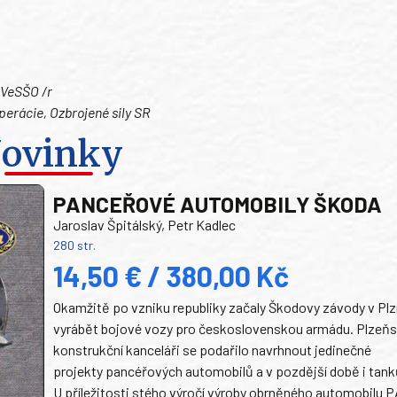
, VeSŠO /r
operácie, Ozbrojené sily SR
ovinky
PANCEŘOVÉ AUTOMOBILY ŠKODA
Jaroslav Špitálský, Petr Kadlec
280 str.
14,50 € / 380,00 Kč
Okamžitě po vzniku republiky začaly Škodovy závody v Plz
vyrábět bojové vozy pro československou armádu. Plzeň
konstrukční kanceláři se podařilo navrhnout jedinečné
projekty pancéřových automobilů a v pozdější době i tank
U příležitosti stého výročí výroby obrněného automobilu P