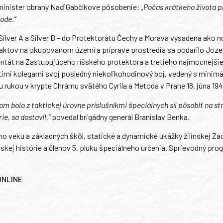
minister obrany Naď Gabčíkove pôsobenie:
„Počas krátkeho života 
ode.“
ilver A a Silver B – do Protektorátu Čechy a Morava vysadená ako 
ntaktov na okupovanom území a príprave prostredia sa podarilo Joze
tentát na Zastupujúceho ríšskeho protektora a tretieho najmocnejš
atimi kolegami svoj posledný niekoľkohodinový boj, vedený s minim
u rukou v krypte Chrámu svätého Cyrila a Metoda v Prahe 18. júna 194
om bolo z taktickej úrovne príslušníkmi špeciálnych síl pôsobiť na st
e, sa dostavil,“
povedal brigádny generál Branislav Benka.
o veku a základných škôl, statické a dynamické ukážky žilinskej Zá
skej histórie a členov 5. pluku špeciálneho určenia. Sprievodný pro
ONLINE