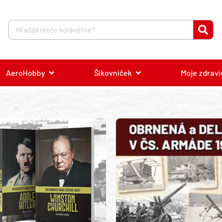
AeroHobby
Šikovníček
Moje zdravi