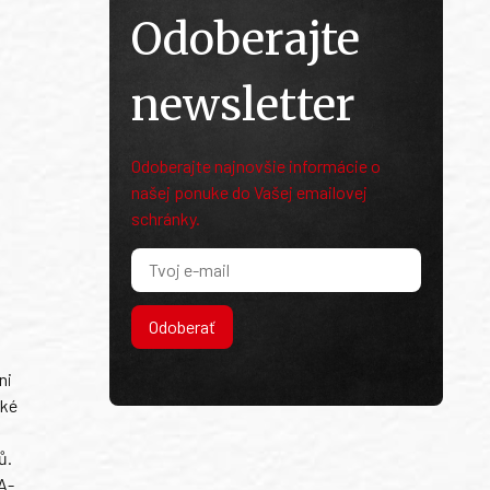
Odoberajte
newsletter
Odoberajte najnovšie informácie o
našej ponuke do Vašej emailovej
schránky.
Odoberať
ni
ské
ů.
A-