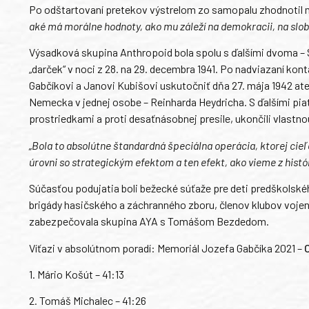
Po odštartovaní pretekov výstrelom zo samopalu zhodnotil 
aké má morálne hodnoty, ako mu záleží na demokracii, na slob
Výsadková skupina Anthropoid bola spolu s ďalšími dvoma – S
„darček“ v noci z 28. na 29. decembra 1941. Po nadviazaní ko
Gabčíkovi a Janovi Kubišovi uskutočniť dňa 27. mája 1942 a
Nemecka v jednej osobe – Reinharda Heydricha. S ďalšími pi
prostriedkami a proti desaťnásobnej presile, ukončili vlastno
„Bola to absolútne štandardná špeciálna operácia, ktorej cieľ
úrovni so strategickým efektom a ten efekt, ako vieme z históri
Súčasťou podujatia boli bežecké súťaže pre deti predškolskéh
brigády hasičského a záchranného zboru, členov klubov vojen
zabezpečovala skupina AYA s Tomášom Bezdedom.
Víťazi v absolútnom poradí: Memoriál Jozefa Gabčíka 2021 –
1. Mário Košút – 41:13
2. Tomáš Michalec – 41:26