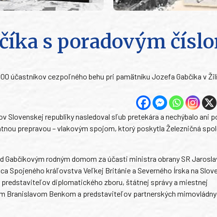
číka s poradovým čísl
 300 účastníkov cezpoľného behu pri pamätníku Jozefa Gabčíka v Žili
v Slovenskej republiky nasledoval sľub pretekára a nechýbalo ani 
latnou prepravou – vlakovým spojom, ktorý poskytla Železničná spo
red Gabčíkovým rodným domom za účasti ministra obrany SR Jarosl
nca Spojeného kráľovstva Veľkej Británie a Severného Írska na Slov
, predstaviteľov diplomatického zboru, štátnej správy a miestnej
álom Branislavom Benkom a predstaviteľov partnerských mimovládn