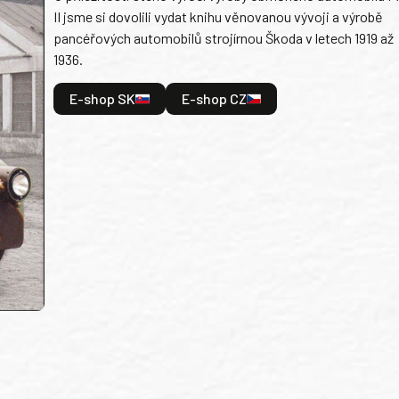
II jsme si dovolili vydat knihu věnovanou vývoji a výrobě
pancéřových automobilů strojírnou Škoda v letech 1919 až
1936.
E-shop SK
E-shop CZ