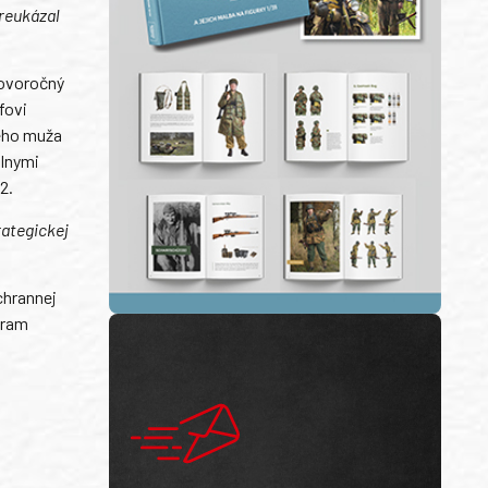
preukázal
novoročný
fovi
ieho muža
álnymi
2.
rategickej
chrannej
gram