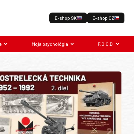
E-shop SK
E-shop CZ
e
Moja psychológia
F.O.O.D.