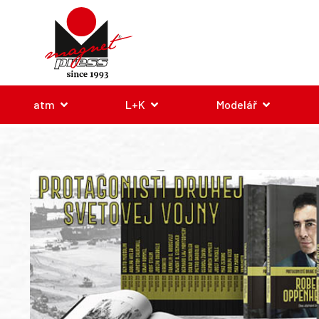
atm
L+K
Modelář