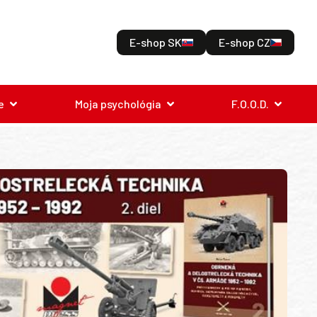
E-shop SK
E-shop CZ
e
Moja psychológia
F.O.O.D.