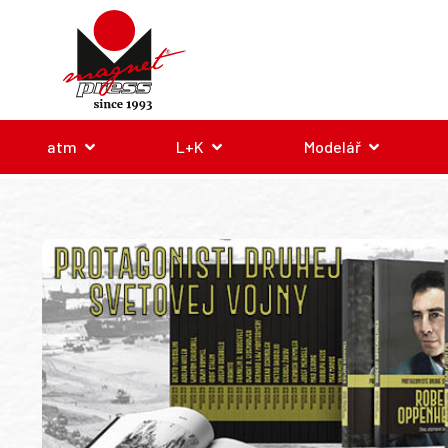
atm
L+K
Modelář