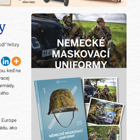
y
ži“ hrôzy
ou, keď na
vacej
 armády,
ského
i
j Európe
ádu, ako