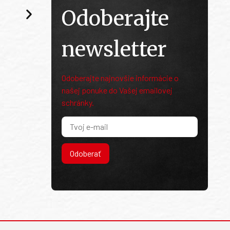
Odoberajte
newsletter
Odoberajte najnovšie informácie o
našej ponuke do Vašej emailovej
schránky.
Odoberať