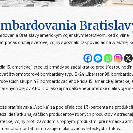
bombardovania Bratislav
bardovania Bratislavy americkým vojenským letectvom, keď civilné
t počas druhej svetovej vojny spoznalo takpovediac na „vlastnej ko
a 15. americkej leteckej armády sa začal krátko pred šiestou hodin
artovať štvormotorové bombardéry typu B-24 Liberator 98. bombardo
ardovacích skupín 47. bombardovacieho krídla 15. americkej leteckej
nerálnych olejov APOLLO, ako aj na ďalšie nepriateľské ciele vojen
že bratislavská „Apolka“ sa podieľala cca 1,3-percenta na produkci
edzi desiatku najväčších producentov ropných produktov v stredne
leteckej vojny proti závodom s ropnými produktmi pre nemeckú arm
ieľ nemohol dostať mimo záujem plánovačov leteckých útokov.