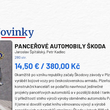
ovinky
PANCEŘOVÉ AUTOMOBILY ŠKODA
Jaroslav Špitálský, Petr Kadlec
280 str.
14,50 € / 380,00 Kč
Okamžitě po vzniku republiky začaly Škodovy závody v Plz
vyrábět bojové vozy pro československou armádu. Plzeň
konstrukční kanceláři se podařilo navrhnout jedinečné
projekty pancéřových automobilů a v pozdější době i tank
U příležitosti stého výročí výroby obrněného automobilu P
II jsme si dovolili vydat knihu věnovanou vývoji a výrobě
pancéřových automobilů strojírnou Škoda v letech 1919 až