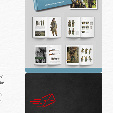
ni
ské
ů.
A-