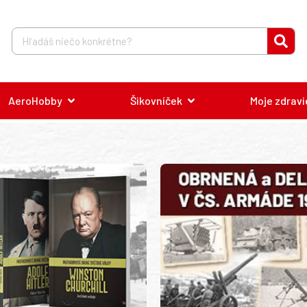
AeroHobby
Šikovníček
Moje zdravi