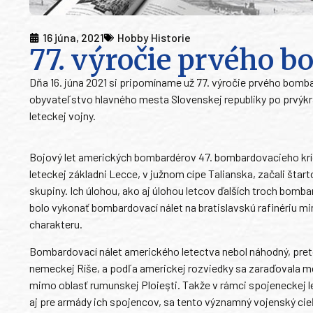
16 júna, 2021
Hobby Historie
77. výročie prvého 
Dňa 16. júna 2021 si pripomíname už 77. výročie prvého bom
obyvateľstvo hlavného mesta Slovenskej republiky po prvýkrá
leteckej vojny.
Bojový let amerických bombardérov 47. bombardovacieho krídl
leteckej základni Lecce, v južnom cípe Talianska, začali št
skupiny. Ich úlohou, ako aj úlohou letcov ďalších troch bomb
bolo vykonať bombardovací nálet na bratislavskú rafinériu mi
charakteru.
Bombardovací nálet amerického letectva nebol náhodný, preto
nemeckej Ríše, a podľa americkej rozviedky sa zaraďovala m
mimo oblasť rumunskej Ploieşti. Takže v rámci spojeneckej 
aj pre armády ich spojencov, sa tento významný vojenský c