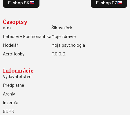
E-shop SK
E-shop CZ
Časopisy
atm
Šikovníček
Letectví + kosmonautika
Moje zdravie
Modelář
Moja psychológia
AeroHobby
F.O.O.D.
Informácie
Vydavateľstvo
Predplatné
Archív
Inzercia
GDPR
Kontakty