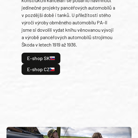
konstrukční kanceláři se podařilo navrhnout
armá
jedinečné projekty pancéřových automobilů a
stře
v pozdější době i tanků. U příležitosti stého
při 
výročí výroby obrněného automobilu PA-II
blíz
jsme si dovolili vydat knihu věnovanou vývoji
tank
a výrobě pancéřových automobilů strojírnou
v lé
Škoda v letech 1919 až 1936.
tak 
hrdi
E-shop SK
je: 
odeh
E-shop CZ
bitv
E
E