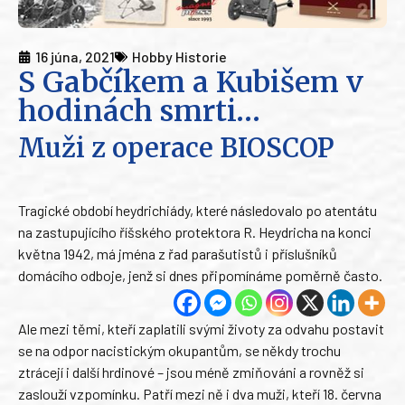
16 júna, 2021
Hobby Historie
S Gabčíkem a Kubišem v
hodinách smrti…
Muži z operace BIOSCOP
Tragické období heydrichiády, které následovalo po atentátu
na zastupujícího říšského protektora R. Heydricha na konci
května 1942, má jména z řad parašutistů i příslušníků
domácího odboje, jenž si dnes připomínáme poměrně často.
Ale mezi těmi, kteří zaplatili svými životy za odvahu postavit
se na odpor nacistickým okupantům, se někdy trochu
ztrácejí i další hrdinové – jsou méně zmiňováni a rovněž si
zaslouží vzpomínku. Patří mezi ně i dva muži, kteří 18. června