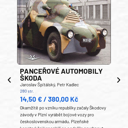
PANCEŘOVÉ AUTOMOBILY
ŠKODA
TA
Jaroslav Špitálský, Petr Kadlec
Ben
280 str.
352 s
14,50 € / 380,00 Kč
22
Okamžitě po vzniku republiky začaly Škodovy
Tank
závody v Plzni vyrábět bojové vozy pro
býva
československou armádu. Plzeňské
Rusk