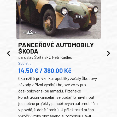
PANCEŘOVÉ AUTOMOBILY
ŠKODA
TA
Jaroslav Špitálský, Petr Kadlec
Ben
280 str.
352 s
14,50 € / 380,00 Kč
22
Okamžitě po vzniku republiky začaly Škodovy
Tank
závody v Plzni vyrábět bojové vozy pro
býva
československou armádu. Plzeňské
Rusk
konstrukční kanceláři se podařilo navrhnout
armá
jedinečné projekty pancéřových automobilů a
stře
v pozdější době i tanků. U příležitosti stého
při 
výročí výroby obrněného automobilu PA-II
blíz