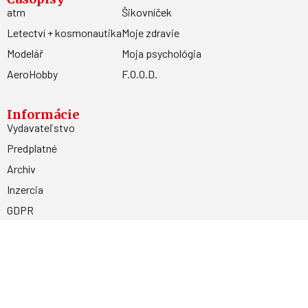
atm
Šikovníček
Letectví + kosmonautika
Moje zdravie
Modelář
Moja psychológia
AeroHobby
F.O.O.D.
Informácie
Vydavateľstvo
Predplatné
Archív
Inzercia
GDPR
Kontakty