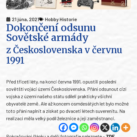
21 júna, 2021
Hobby Historie
Dokončení odsunu
Sovětské armády
z Československa v červnu
1991
Před třiceti léty, na konci června 1991, opustili poslední
sovětští vojáci území Československa. Přání odsunout cizí
vojska z území našeho státu sdíleli prakticky všichni
obyvatelé země. Ale až koncem osmdesátých let bylo možné
toto přání naplnit a získat po dvaceti létech suverenitu. Na
realizaci měla velký podíl železnice a její zaměstnanci.
Pokračování článku a další fotografie naleznete –
ZDE
.