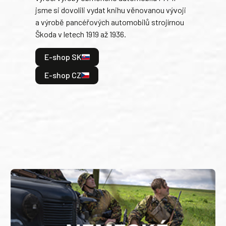
jsme si dovolili vydat knihu věnovanou vývoji
tank
a výrobě pancéřových automobilů strojírnou
v lé
Škoda v letech 1919 až 1936.
tak 
hrdi
E-shop SK
je: 
odeh
E-shop CZ
bitv
E
E