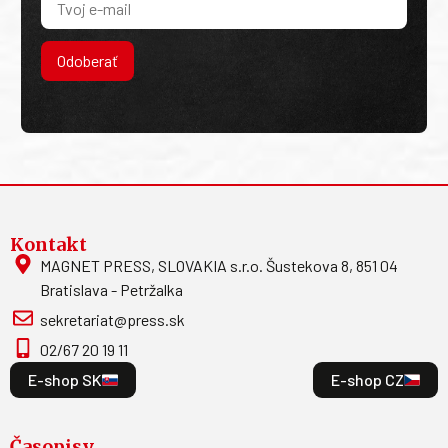
Odoberať
Kontakt
MAGNET PRESS, SLOVAKIA s.r.o. Šustekova 8, 851 04
Bratislava - Petržalka
sekretariat@press.sk
02/67 20 19 11
E-shop SK
E-shop CZ
Časopisy