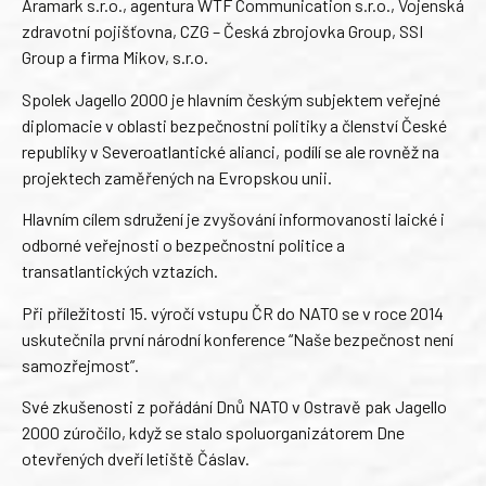
Aramark s.r.o., agentura WTF Communication s.r.o., Vojenská
zdravotní pojišťovna, CZG – Česká zbrojovka Group, SSI
Group a firma Mikov, s.r.o.
Spolek Jagello 2000 je hlavním českým subjektem veřejné
diplomacie v oblasti bezpečnostní politiky a členství České
republiky v Severoatlantické alianci, podílí se ale rovněž na
projektech zaměřených na Evropskou unii.
Hlavním cílem sdružení je zvyšování informovanosti laické i
odborné veřejnosti o bezpečnostní politice a
transatlantických vztazích.
Při příležitosti 15. výročí vstupu ČR do NATO se v roce 2014
uskutečnila první národní konference “Naše bezpečnost není
samozřejmost”.
Své zkušenosti z pořádání Dnů NATO v Ostravě pak Jagello
2000 zúročilo, když se stalo spoluorganizátorem Dne
otevřených dveří letiště Čáslav.