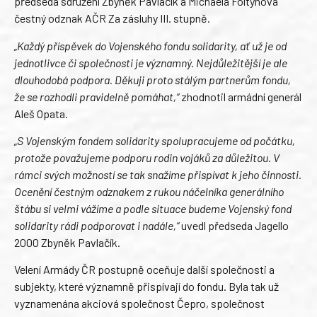
předseda sdružení Zbyněk Pavlačík a Michaela Foltýnová
čestný odznak AČR Za zásluhy III. stupně.
„Každý příspěvek do Vojenského fondu solidarity, ať už je od
jednotlivce či společnosti je významný. Nejdůležitější je ale
dlouhodobá podpora. Děkuji proto stálým partnerům fondu,
že se rozhodli pravidelně pomáhat,“
zhodnotil armádní generál
Aleš Opata.
„S Vojenským fondem solidarity spolupracujeme od počátku,
protože považujeme podporu rodin vojáků za důležitou. V
rámci svých možností se tak snažíme přispívat k jeho činnosti.
Ocenění čestným odznakem z rukou náčelníka generálního
štábu si velmi vážíme a podle situace budeme Vojenský fond
solidarity rádi podporovat i nadále,“
uvedl předseda Jagello
2000 Zbyněk Pavlačík.
Velení Armády ČR postupně oceňuje další společnosti a
subjekty, které významně přispívají do fondu. Byla tak už
vyznamenána akciová společnost Čepro, společnost