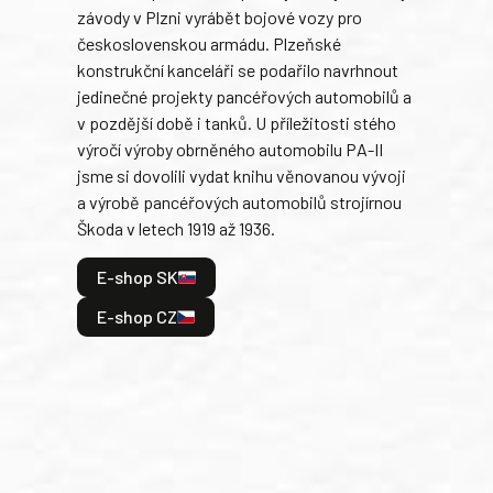
závody v Plzni vyrábět bojové vozy pro
býva
československou armádu. Plzeňské
Rusk
konstrukční kanceláři se podařilo navrhnout
armá
jedinečné projekty pancéřových automobilů a
stře
v pozdější době i tanků. U příležitosti stého
při 
výročí výroby obrněného automobilu PA-II
blíz
jsme si dovolili vydat knihu věnovanou vývoji
tank
a výrobě pancéřových automobilů strojírnou
v lé
Škoda v letech 1919 až 1936.
tak 
hrdi
E-shop SK
je: 
odeh
E-shop CZ
bitv
E
E