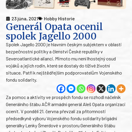
23 júna, 2021
Hobby Historie
Generál Opata ocenil
spolek Jagello 2000
Spolek Jagello 2000 je hlavním českým subjektem v oblasti
bezpečnostní politiky a členství České republiky v
Severoatlantické alianci. Mimoto mu není lhostejný osud
vojáků a jejich rodin, které se dostaly do tíživé životní
situace. Patří k nejštědřejším podporovatelům Vojenského
fondu solidarity.
Za pomoc a aktivity ve prospěch fondu se rozhodl náčelník
Generálního štábu AČR armádní generál Aleš Opata organizaci
ocenit. V pondělí 21. června převzali za přítomnosti
předsedkyně výboru Vojenského fondu solidarity brigádní
generálky Lenky Šmerdové v prostoru Generálního štábu