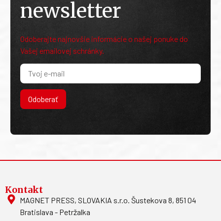
newsletter
Odoberajte najnovšie informácie o našej ponuke do
Vašej emailovej schránky.
Odoberať
Kontakt
MAGNET PRESS, SLOVAKIA s.r.o. Šustekova 8, 851 04
Bratislava - Petržalka