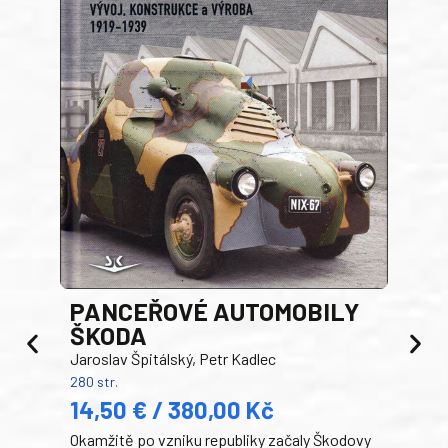
PANCEŘOVÉ AUTOMOBILY
ŠKODA
TA
Jaroslav Špitálský, Petr Kadlec
Ben
280 str.
352 s
14,50 € / 380,00 Kč
22
Okamžitě po vzniku republiky začaly Škodovy
Tank