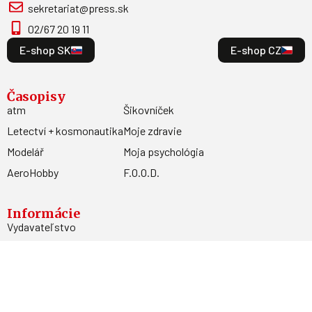
sekretariat@press.sk
02/67 20 19 11
E-shop SK
E-shop CZ
Časopisy
atm
Šikovníček
Letectví + kosmonautika
Moje zdravie
Modelář
Moja psychológia
AeroHobby
F.O.O.D.
Informácie
Vydavateľstvo
Predplatné
Archív
Inzercia
GDPR