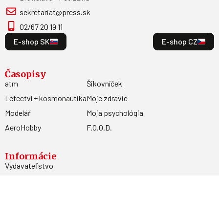
sekretariat@press.sk
02/67 20 19 11
E-shop SK
E-shop CZ
Časopisy
atm
Šikovníček
Letectví + kosmonautika
Moje zdravie
Modelář
Moja psychológia
AeroHobby
F.O.O.D.
Informácie
Vydavateľstvo
Predplatné
Archív
Inzercia