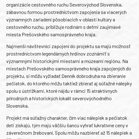
organizácie cestovného ruchu Severovýchod Slovenska,
zábavnou formou prostredníctvom zapojenia sa viacerých
významných zariadení pôsobiacich v oblasti kultúry a
cestovného ruchu, približuje rodinám s deťmi zaujímavé
miesta Prešovského samosprávneho kraja.
Najmenší návštevníci zapojení do projektu sa majú možnosť
prostredníctvom legendárnych hrdinov zoznámiť s
významnými historickými miestami a múzeami regiónu. Na
miestach Prešovského samosprávneho kraja zapojených do
projektu, si môžu vyžiadať Denník dobrodruha na zbieranie
pečiatok, do ktorého môžu taktiež zbierať aj súťažné nálepky
spolu s ústrižkami, ktoré nájdu v rámci 15 atraktívnych
prírodných a historických lokalít severovýchodného
Slovenska.
Projekt má súťažný charakter, čím viac nálepiek a pečiatok
deti získajú, tým majú väčšiu šancu vyhrať lukratívne ceny v
záverečnom žrebovaní. Spolu môžu nazbierať až 15 nálepiek a