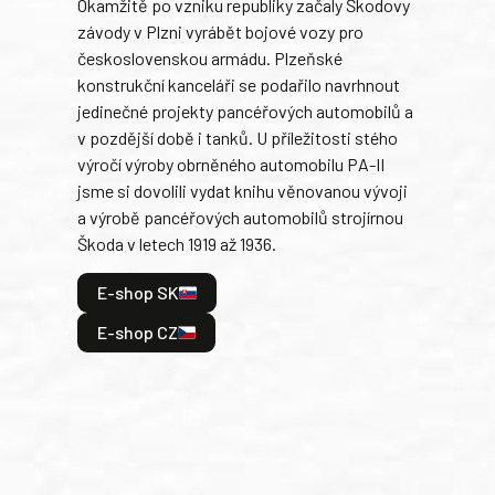
Okamžitě po vzniku republiky začaly Škodovy
Tank
závody v Plzni vyrábět bojové vozy pro
býva
československou armádu. Plzeňské
Rusk
konstrukční kanceláři se podařilo navrhnout
armá
jedinečné projekty pancéřových automobilů a
stře
v pozdější době i tanků. U příležitosti stého
při 
výročí výroby obrněného automobilu PA-II
blíz
jsme si dovolili vydat knihu věnovanou vývoji
tank
a výrobě pancéřových automobilů strojírnou
v lé
Škoda v letech 1919 až 1936.
tak 
hrdi
E-shop SK
je: 
odeh
E-shop CZ
bitv
E
E