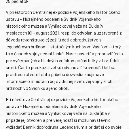
25 pečiatok.
V priestoroch Centrálnej expozície Vojenského historického
ústavu – Múzejného oddelenia Svidník Vojenského
historického múzea a Vyhliadkovej veže na Dukle (v
mesiacoch júl – august 2021, resp. do odvolania uzatvorená z
dôvodu rekonštrukcie) zažijú deti dobrodružstvo s
legendárnym hrdinom – statočným kuchárom Vasiľom, ktorý
to v časoch vojny nemal ľahké. Musel navariť a prepraviť jedlo
pre vyčerpaných a hladných vojakov počas bitky v tzv. Údolí
smrti. Často preukázal veľkú odvahu a šikovnosť. Deti sa
prostredníctvom tohto príbehu dozvedia zaujímavé
informácie o miestach bojov druhej svetovej vojny a ich
hrdinoch vo Svidníku a jeho okolí.
Pri návšteve Centrálnej expozície Vojenského historického
ústavu – Múzejného oddelenia Svidník Vojenského
historického múzea a Vyhliadkovej veže na Dukle (iba v
prípade jej otvorenia pre verejnosť) si môžu návštevníci
vyžiadať Denník dobrodruha Legendarium a pridať si do svojej