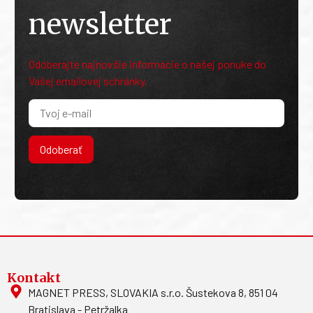
newsletter
Odoberajte najnovšie informácie o našej ponuke do
Vašej emailovej schránky.
Odoberať
Kontakt
MAGNET PRESS, SLOVAKIA s.r.o. Šustekova 8, 851 04
Bratislava - Petržalka