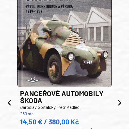
PANCEŘOVÉ AUTOMOBILY
ŠKODA
TA
Jaroslav Špitálský, Petr Kadlec
Ben
280 str.
352 s
14,50 € / 380,00 Kč
22