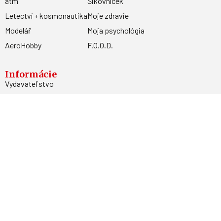
atm
Šikovníček
Letectví + kosmonautika
Moje zdravie
Modelář
Moja psychológia
AeroHobby
F.O.O.D.
Informácie
Vydavateľstvo
Predplatné
Archív
Inzercia
GDPR
Kontakty