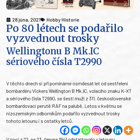
28 júna, 2021
Hobby Historie
Po 80 létech se podařilo
vyzvednout trosky
Wellingtonu B Mk.IC
sériového čísla T2990
V těchto dnech si připomínáme osmdesát let od sestřelení
bombardéru Vickers Wellington B Mk.IC, volacího znaku K-XT
a sériového čísla T2990, se šesti muži z 311. československé
bombardovací perutě RAF na palubě. Letos v květnu se
nizozemským odborníkům podařilo vyzvednout trosky
tohoto letounu i s ostatky letců.
V noci z 22. na 23. června 1941 odstartovalo v letounu