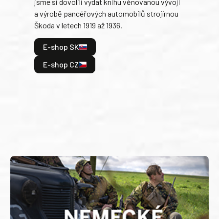
jsme si dovolili vydat knihu věnovanou vývoji
tank
a výrobě pancéřových automobilů strojírnou
v lé
Škoda v letech 1919 až 1936.
tak 
hrdi
E-shop SK
je: 
odeh
E-shop CZ
bitv
E
E