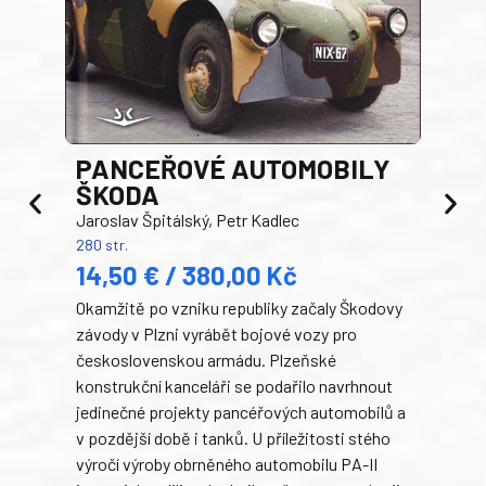
PANCEŘOVÉ AUTOMOBILY
ŠKODA
TA
Jaroslav Špitálský, Petr Kadlec
Ben
280 str.
352 s
14,50 € / 380,00 Kč
22
Okamžitě po vzniku republiky začaly Škodovy
Tank
závody v Plzni vyrábět bojové vozy pro
býva
československou armádu. Plzeňské
Rusk
konstrukční kanceláři se podařilo navrhnout
armá
jedinečné projekty pancéřových automobilů a
stře
v pozdější době i tanků. U příležitosti stého
při 
výročí výroby obrněného automobilu PA-II
blíz