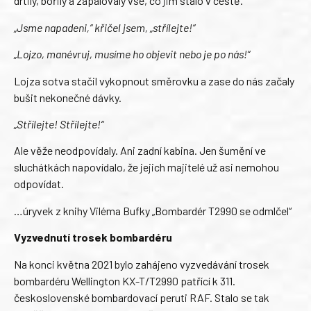
drtily, bořily a zapalovaly vše, co jim stálo v cestě.
„Jsme napadeni,“ křičel jsem, „střílejte!“
„Lojzo, manévruj, musíme ho objevit nebo je po nás!“
Lojza sotva stačil vykopnout směrovku a zase do nás začaly
bušit nekonečné dávky.
„Střílejte! Střílejte!“
Ale věže neodpovídaly. Ani zadní kabina. Jen šumění ve
sluchátkách napovídalo, že jejich majitelé už asi nemohou
odpovídat.
…úryvek z knihy Viléma Bufky „Bombardér T2990 se odmlčel“
Vyzvednutí trosek bombardéru
Na konci května 2021 bylo zahájeno vyzvedávání trosek
bombardéru Wellington KX-T/T2990 patřící k 311.
československé bombardovací peruti RAF. Stalo se tak