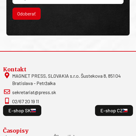
Odoberať
Kontakt
MAGNET PRESS, SLOVAKIA s.r.o. Šustekova 8, 851 04
Bratislava - Petržalka
sekretariat@press.sk
02/67 20 19 11
E-shop SK
E-shop CZ
Časopisy