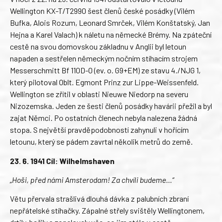
Wellington KX-T/T2990 šest členů české posádky (Vilém
Bufka, Alois Rozum, Leonard Smrček, Vilém Konštatský, Jan
Hejna a Karel Valach) k náletu na německé Brémy. Na zpáteční
cestě na svou domovskou základnu v Anglii byl letoun
napaden a sestřelen německým nočním stíhacím strojem
Messerschmitt Bf 110D-0 (ev. o. G9+EM) ze stavu 4./NJG 1,
který pilotoval Oblt. Egmont Prinz zur Lippe-Weissenfeld.
Wellington se zřítil v oblasti Nieuwe Niedorp na severu
Nizozemska. Jeden ze šesti členů posádky havárii přežil a byl
zajat Němci. Po ostatních členech nebyla nalezena žádná
stopa. S největší pravděpodobností zahynuli v hořícím
letounu, který se pádem zavrtal několik metrů do země.
23. 6. 1941 Cíl: Wilhelmshaven
„Hoši, před námi Amsterodam! Za chvíli budeme…“
Větu přervala strašlivá dlouhá dávka z palubních zbraní
nepřátelské stíhačky. Zápalné střely svištěly Wellingtonem,