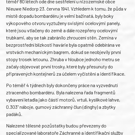
téměř 80 létech ode dne sestřelení u nizozemské obce
Nieuwe Niedorp 23. června 1941. Vzhledem k tomu, že půda v
místě dopadu bombardéru je velmi bažinatá, byly boky
výkopového otvoru vyztuženy svislými ocelovými panely,
které jsou vtlačeny do země a dále rozepřeny ocelovými
trubkami, aby se tak zabránilo zhroucení stěn. Zemina v
bezprostřední blízkosti havárie byla opatrně odebírána ve
vrstvách mechanickým bagrem, dokud se neobjevily první
stopy trosek letounu. Zhruba v hloubce jednoho metru se
začaly objevovat první trosky, které byly přesunuty do
připravených kontejnerů za účelem vyčistění a identifikace.
Po téměř 4 týdnech byly dokončeny práce na vyzvednutí
ztraceného bombardéru. Byla nalezena řada fragmentů
vybavení letadla jako části motorů, vrtulí, kyslíkové lahve,
0.303” náboje, gumový záchranný člun (dinghy) a zbytky
padáků.
Nalezené tělesné pozůstatky budou převezeny do
specializované laboratoře Záchranné a identifikační služby