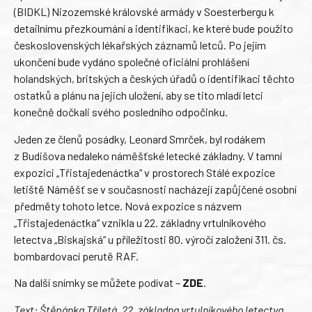
(BIDKL) Nizozemské královské armády v Soesterbergu k
detailnímu přezkoumání a identifikaci, ke které bude použito
československých lékařských záznamů letců. Po jejím
ukončení bude vydáno společné oficiální prohlášení
holandských, britských a českých úřadů o identifikaci těchto
ostatků a plánu na jejich uložení, aby se tito mladí letci
konečně dočkali svého posledního odpočinku.
Jeden ze členů posádky, Leonard Smrček, byl rodákem
z Budišova nedaleko náměšťské letecké základny. V tamní
expozici „Třistajedenáctka“ v prostorech Stálé expozice
letiště Náměšť se v současnosti nacházejí zapůjčené osobní
předměty tohoto letce. Nová expozice s názvem
„Třistajedenáctka“ vznikla u 22. základny vrtulníkového
letectva „Biskajská“ u příležitosti 80. výročí založení 311. čs.
bombardovací perutě RAF.
Na další snímky se můžete podívat –
ZDE
.
Text: Štěpánka Tříletá, 22. základna vrtulníkového letectva