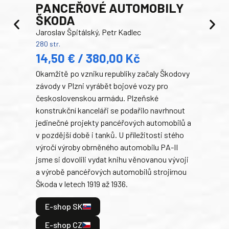
PANCEŘOVÉ AUTOMOBILY
ŠKODA
TA
Jaroslav Špitálský, Petr Kadlec
Ben
280 str.
352 s
14,50 € / 380,00 Kč
22
Okamžitě po vzniku republiky začaly Škodovy
Tank
závody v Plzni vyrábět bojové vozy pro
býva
československou armádu. Plzeňské
Rusk
konstrukční kanceláři se podařilo navrhnout
armá
jedinečné projekty pancéřových automobilů a
stře
v pozdější době i tanků. U příležitosti stého
při 
výročí výroby obrněného automobilu PA-II
blíz
jsme si dovolili vydat knihu věnovanou vývoji
tank
a výrobě pancéřových automobilů strojírnou
v lé
Škoda v letech 1919 až 1936.
tak 
hrdi
E-shop SK
je: 
odeh
E-shop CZ