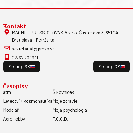
Kontakt
MAGNET PRESS, SLOVAKIA s.r.o. Šustekova 8, 851 04
Bratislava - Petržalka
sekretariat@press.sk
02/67 20 19 11
E-shop SK
E-shop CZ
Časopisy
atm
Šikovníček
Letectví + kosmonautika
Moje zdravie
Modelář
Moja psychológia
AeroHobby
F.O.O.D.