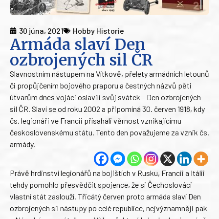
30 júna, 2021
Hobby Historie
Armáda slaví Den
ozbrojených sil ČR
Slavnostním nástupem na Vítkově, přelety armádních letounů
či propůjčením bojového praporu a čestných názvů pěti
útvarům dnes vojáci oslavili svůj svátek – Den ozbrojených
sil ČR. Slaví se od roku 2002 a připomíná 30. červen 1918, kdy
čs. legionáři ve Francii přísahali věrnost vznikajícímu
československému státu. Tento den považujeme za vznik čs.
armády.
Právě hrdinství legionářů na bojištích v Rusku, Francii a Itálii
tehdy pomohlo přesvědčit spojence, že si Čechoslováci
vlastní stát zaslouží. Třicátý červen proto armáda slaví Den
ozbrojených sil nástupy po celé republice, nejvýznamněji pak