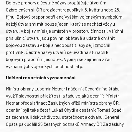
Bojové prapory a čestné názvy propůjčuje útvarům
Ozbrojených sil ČR prezident republiky k 8. květnu nebo 28.
říjnu. Bojový prapor patří k nejvyšším vojenským symbolům,
každý útvar smí mít pouze jeden, který se nachází vždy u
útvaru. V boji (v misi) je umístěn v prostoru činnosti. Všichni
příslušníci útvaru jsou povinni obětavě a udatně chránit
bojovou zástavu v boji a nedopustit, aby se jí zmocnil
protivník. Čestné názvy útvarů se uvádí na stuhách k
bojovým praporům jednotek. Vybírají se zejména z řad
významných vojenských osobností atp.
Udělení resortních vyznamenání
Ministr obrany Lubomír Metnar i náčelník Generálního štábu
využili slavnostní příležitosti a řadu vojáků ocenili: Ministr
Metnar předal třináct Záslužných křížů ministra obrany ČR,
oceněni byli také četař Lukáš Chytil a desátník Tomáš Spáčil
za záchranu lidských životů, statečnost a odvahu. Generál
Opata pak udělil 25 čestných odznaků Armády ČR Za zásluhy.