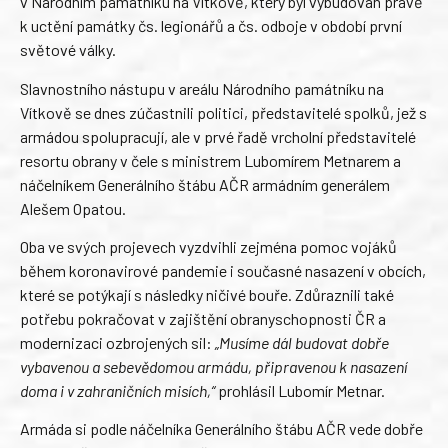
v Národním památníku na Vítkově, který byl vybudován právě
k uctění památky čs. legionářů a čs. odboje v období první
světové války.
Slavnostního nástupu v areálu Národního památníku na
Vítkově se dnes zúčastnili politici, představitelé spolků, jež s
armádou spolupracují, ale v prvé řadě vrcholní představitelé
resortu obrany v čele s ministrem Lubomírem Metnarem a
náčelníkem Generálního štábu AČR armádním generálem
Alešem Opatou.
Oba ve svých projevech vyzdvihli zejména pomoc vojáků
během koronavirové pandemie i současné nasazení v obcích,
které se potýkají s následky ničivé bouře. Zdůraznili také
potřebu pokračovat v zajištění obranyschopnosti ČR a
modernizaci ozbrojených sil:
„Musíme dál budovat dobře
vybavenou a sebevědomou armádu, připravenou k nasazení
doma i v zahraničních misích,“
prohlásil Lubomír Metnar.
Armáda si podle náčelníka Generálního štábu AČR vede dobře