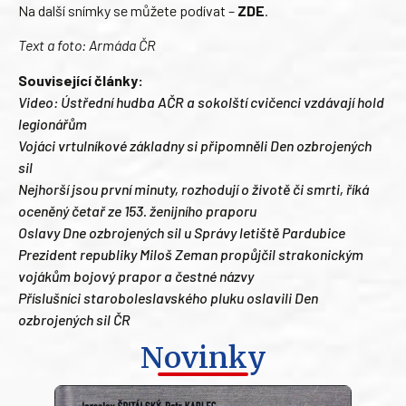
Na další snímky se můžete podívat –
ZDE
.
Text a foto: Armáda ČR
Související články:
Video: Ústřední hudba AČR a sokolští cvičenci vzdávají hold
legionářům
Vojáci vrtulníkové základny si připomněli Den ozbrojených
sil
Nejhorší jsou první minuty, rozhodují o životě či smrti, říká
oceněný četař ze 153. ženijního praporu
Oslavy Dne ozbrojených sil u Správy letiště Pardubice
Prezident republiky Miloš Zeman propůjčil strakonickým
vojákům bojový prapor a čestné názvy
Příslušníci staroboleslavského pluku oslavili Den
ozbrojených sil ČR
Novinky