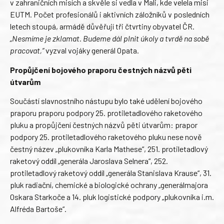
v zahraničních misích a skvěle si vedla v Mali, kde velela misi
EUTM. Počet profesionálů i aktivních záložníků v posledních
letech stoupá, armádě důvěřují tři čtvrtiny obyvatel ČR.
„Nesmíme je zklamat. Budeme dál plnit úkoly a tvrdě na sobě
pracovat,“
vyzval vojáky generál Opata.
Propůjčení bojového praporu čestných názvů pěti
útvarům
Součástí slavnostního nástupu bylo také udělení bojového
praporu praporu podpory 25. protiletadlového raketového
pluku a propůjčení čestných názvů pěti útvarům: prapor
podpory 25. protiletadlového raketového pluku nese nově
čestný název „plukovníka Karla Mathese“, 251. protiletadlový
raketový oddíl „generála Jaroslava Selnera“, 252.
protiletadlový raketový oddíl „generála Stanislava Krause“, 31.
pluk radiační, chemické a biologické ochrany „generálmajora
Oskara Starkoče a 14. pluk logistické podpory „plukovníka i.m.
Alfréda Bartoše“.