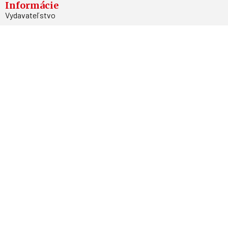
Informácie
Vydavateľstvo
Predplatné
Archív
Inzercia
GDPR
Kontakty
Facebook
Magnetpress.online
© 2023 Všetky práva vyhradené. Dizajn a