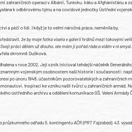
mi zahraničních operací v Albánii, Turecku, Iráku a Afghánistánu a z
vyslána k odběrovému týmu a na covidové jednotky Ústřední vojens
í a péči o lidi. I když je to velmi náročná práce, neměnila by.
ředstavit, že by moje fotka visela v galerii hrdinů mezi takovými veli
voji práci dělám už dlouho, ale mám ji pořád ráda a vidím v ní smysl
vřela skromně Dušková.
halena v roce 2002. Její vznik inicioval tehdejší náčelník Generálníh
 významným vojenským osobnostem naší historie i současnosti: např
resí po únoru 1948, účastníkům pozorovatelských a zahraničních mi
nautovi. Inspiraci ke vzniku našli tvůrci u zahraničních armád. N
nského ústředního archivu a oddělení komunikace GŠ. Velení Armády 
ista průzkumného odřadu 5. kontingentu AČR (PRT Fajzabád), 43. výsa