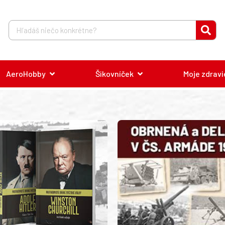
AeroHobby
Šikovníček
Moje zdravi