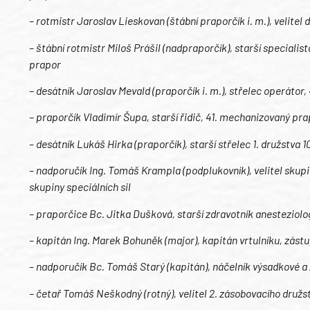
– rotmistr Jaroslav Lieskovan (štábní praporčík i. m.), velitel
– štábní rotmistr Miloš Prášil (nadpraporčík), starší special
prapor
– desátník Jaroslav Mevald (praporčík i. m.), střelec operáto
– praporčík Vladimír Šupa, starší řidič, 41. mechanizovaný pr
– desátník Lukáš Hirka (praporčík), starší střelec 1. družstva
– nadporučík Ing. Tomáš Krampla (podplukovník), velitel skupin
skupiny speciálních sil
– praporčice Bc. Jitka Dušková, starší zdravotník anesteziolo
– kapitán Ing. Marek Bohuněk (major), kapitán vrtulníku, zástu
– nadporučík Bc. Tomáš Starý (kapitán), náčelník výsadkové a
– četař Tomáš Neškodný (rotný), velitel 2. zásobovacího druž