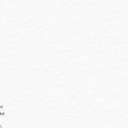
ni
ské
ů.