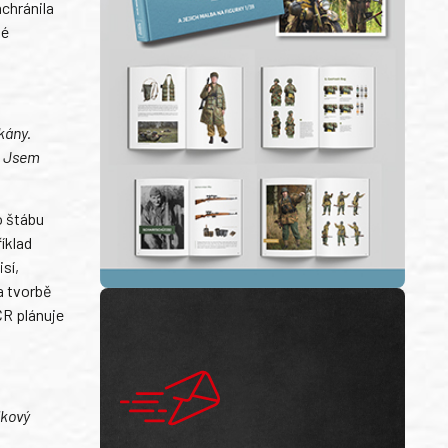
achránila
ké
kány.
. Jsem
o štábu
íklad
sí,
a tvorbě
ČR plánuje
dkový