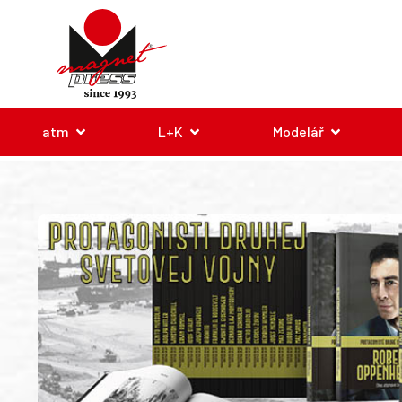
atm
L+K
Modelář