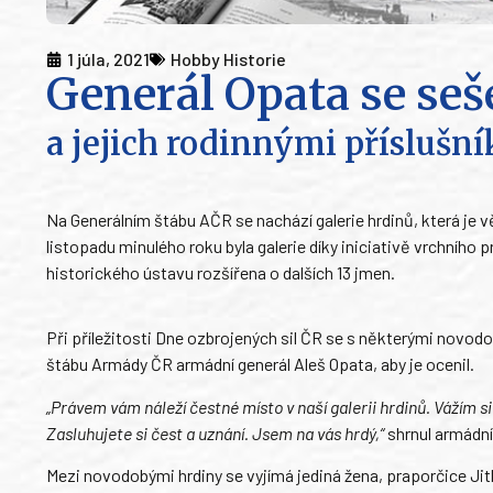
1 júla, 2021
Hobby Historie
Generál Opata se seš
a jejich rodinnými příslušn
Na Generálním štábu AČR se nachází galerie hrdinů, která j
listopadu minulého roku byla galerie díky iniciativě vrchní
historického ústavu rozšířena o dalších 13 jmen.
Při příležitosti Dne ozbrojených sil ČR se s některými novodo
štábu Armády ČR armádní generál Aleš Opata, aby je ocenil.
„Právem vám náleží čestné místo v naší galerii hrdinů. Vážím si t
Zasluhujete si čest a uznání. Jsem na vás hrdý,“
shrnul armádní
Mezi novodobými hrdiny se vyjímá jediná žena, praporčice Jit