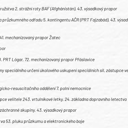
 družstva 2. strážní roty BAF (Afghánistán), 43. výsadkový prapor
ista průzkumného odřadu 5. kontingentu AČR (PRT Fajzabád), 43. výsa
r, 41. mechanizovaný prapor Žatec
apor
 10. PRT Lógar, 72. mechanizovaný prapor Přáslavice
y speciálního určení úkolového uskupení speciálních sil, zástupce vel
gicko-resuscitačního oddělení 7. polní nemocnice
pce velitele 243. vrtulníkové letky, 24. základna dopravního letectva
 záchranné skupiny, 43. výsadkový prapor
stva 53. pluku průzkumu a elektronického boje