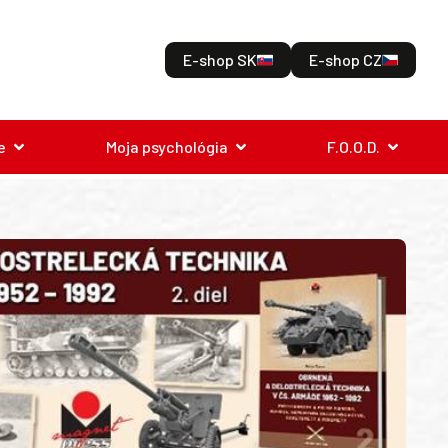
E-shop SK
E-shop CZ
e
Moja psychológia
F.O.O.D.