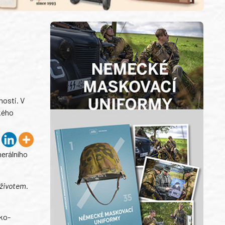
nosti. V
kého
nerálního
 životem.
cko-