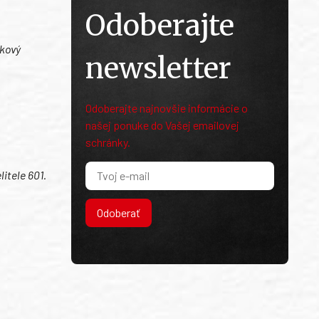
Odoberajte
dkový
newsletter
Odoberajte najnovšie informácie o
našej ponuke do Vašej emailovej
schránky.
itele 601.
Odoberať