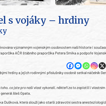
el s vojáky – hrdiny
íky
e věnována významným vojenským osobnostem naší historie i součas
ho praporčíka AČR štábního praporčíka Petera Smika a podpoře Vojens
bými hrdiny a jejich rodinnými příslušníky osobně setkal náčelník Ge
oho, co jste pro naši vlast vykonali, někteří za to zaplatili i vlastním
 generál Aleš Opata.
ka Dušková, která slouží jako starší zdravotní sestra anesteziologi