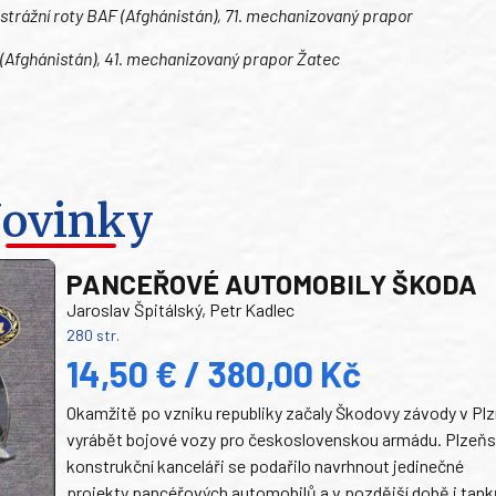
. strážní roty BAF (Afghánistán), 71. mechanizovaný prapor
AF (Afghánistán), 41. mechanizovaný prapor Žatec
ovinky
PANCEŘOVÉ AUTOMOBILY ŠKODA
Jaroslav Špitálský, Petr Kadlec
280 str.
14,50 € / 380,00 Kč
Okamžitě po vzniku republiky začaly Škodovy závody v Plz
vyrábět bojové vozy pro československou armádu. Plzeň
konstrukční kanceláři se podařilo navrhnout jedinečné
projekty pancéřových automobilů a v pozdější době i tank