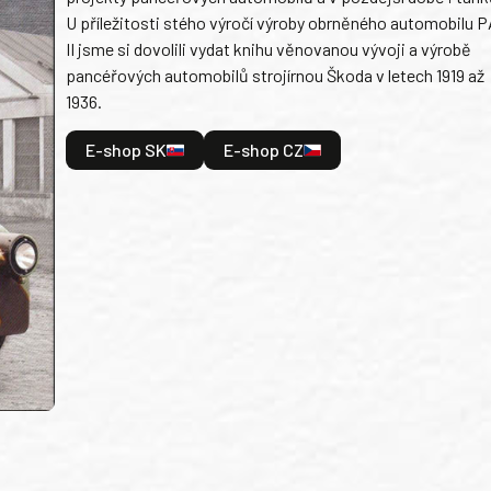
U příležitosti stého výročí výroby obrněného automobilu P
II jsme si dovolili vydat knihu věnovanou vývoji a výrobě
pancéřových automobilů strojírnou Škoda v letech 1919 až
1936.
E-shop SK
E-shop CZ