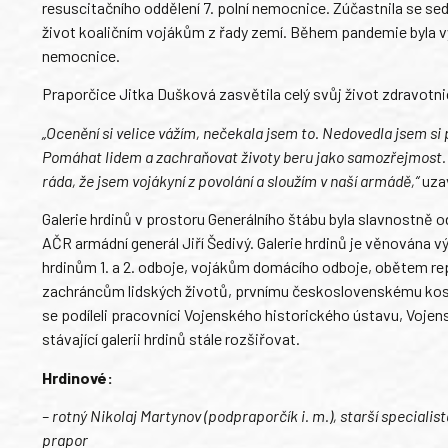
resuscitačního oddělení 7. polní nemocnice. Zúčastnila se sed
život koaličním vojákům z řady zemí. Během pandemie byla 
nemocnice.
Praporčice Jitka Dušková zasvětila celý svůj život zdravotnictv
„Ocenění si velice vážím, nečekala jsem to. Nedovedla jsem si p
Pomáhat lidem a zachraňovat životy beru jako samozřejmost. S
ráda, že jsem vojákyní z povolání a sloužím v naší armádě,“
uza
Galerie hrdinů v prostoru Generálního štábu byla slavnostně od
AČR armádní generál Jiří Šedivý. Galerie hrdinů je věnována
hrdinům 1. a 2. odboje, vojákům domácího odboje, obětem rep
zachráncům lidských životů, prvnímu československému kosmo
se podíleli pracovníci Vojenského historického ústavu, Voje
stávající galerii hrdinů stále rozšiřovat.
Hrdinové:
– rotný Nikolaj Martynov (podpraporčík i. m.), starší special
prapor