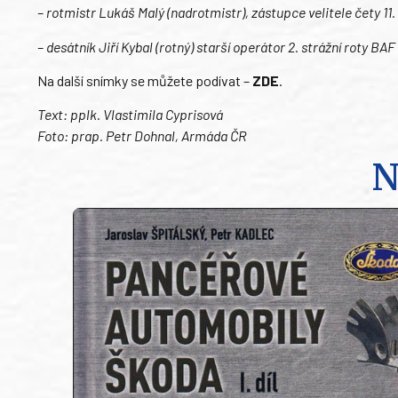
– rotmistr Lukáš Malý (nadrotmistr), zástupce velitele čety 11
– desátník Jiří Kybal (rotný) starší operátor 2. strážní roty B
Na další snímky se můžete podívat –
ZDE
.
Text: pplk. Vlastimila Cyprisová
Foto: prap. Petr Dohnal, Armáda ČR
N