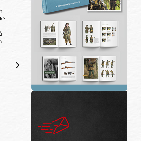
ni
ské
ů.
A-