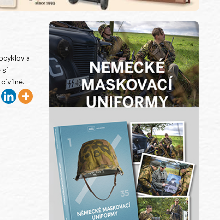
ocyklov a
 si
civilné.