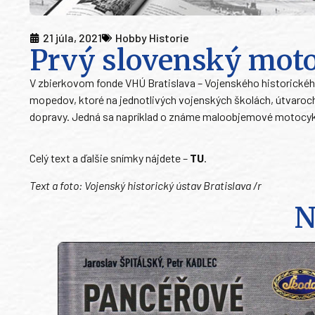
21 júla, 2021
Hobby Historie
Prvý slovenský mot
V zbierkovom fonde VHÚ Bratislava – Vojenského historick
mopedov, ktoré na jednotlivých vojenských školách, útvaroch a
dopravy. Jedná sa napríklad o známe maloobjemové motocykl
Celý text a ďalšie snímky nájdete –
TU
.
Text a foto: Vojenský historický ústav Bratislava /r
N