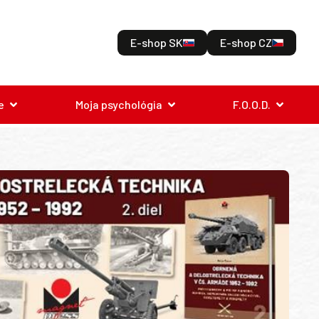
E-shop SK
E-shop CZ
e
Moja psychológia
F.O.O.D.