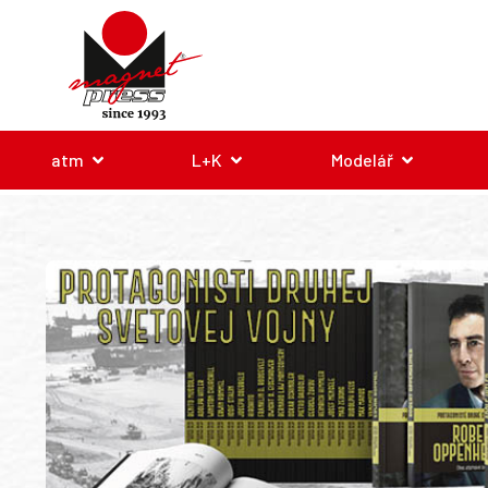
atm
L+K
Modelář