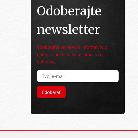
Odoberajte
newsletter
Odoberajte najnovšie informácie o
našej ponuke do Vašej emailovej
schránky.
Odoberať