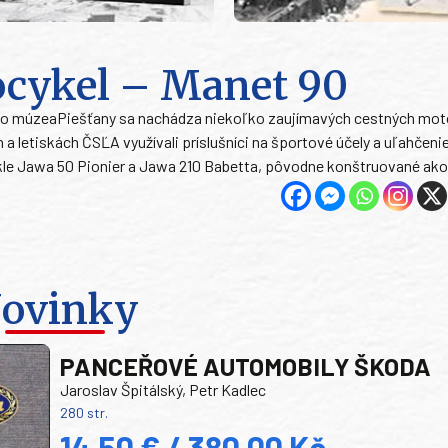
ocykel – Manet 90
ého múzeaPiešťany sa nachádza niekoľko zaujímavých cestných mot
 letiskách ČSĽA využívali príslušníci na športové účely a uľahčenie
e Jawa 50 Pionier a Jawa 210 Babetta, pôvodne konštruované ako 
ovinky
PANCEŘOVÉ AUTOMOBILY ŠKODA
Jaroslav Špitálský, Petr Kadlec
280 str.
14,50 € / 380,00 Kč