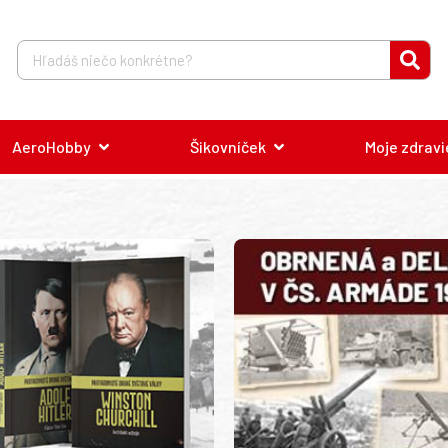
AeroHobby
Šikovníček
Moje zdravi