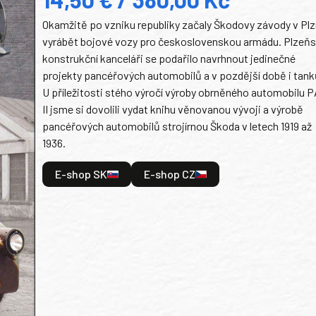
Okamžitě po vzniku republiky začaly Škodovy závody v Plz
vyrábět bojové vozy pro československou armádu. Plzeň
konstrukční kanceláři se podařilo navrhnout jedinečné
projekty pancéřových automobilů a v pozdější době i tank
U příležitosti stého výročí výroby obrněného automobilu P
II jsme si dovolili vydat knihu věnovanou vývoji a výrobě
pancéřových automobilů strojírnou Škoda v letech 1919 až
1936.
E-shop SK
E-shop CZ