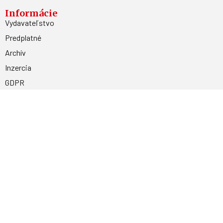
Informácie
Vydavateľstvo
Predplatné
Archív
Inzercia
GDPR
Kontakty
Facebook
Magnetpress.online
© 2023 Všetky práva vyhradené. Dizajn a