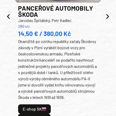
PANCEŘOVÉ AUTOMOBILY
ŠKODA
TA
Jaroslav Špitálský, Petr Kadlec
Ben
280 str.
352 s
14,50 € / 380,00 Kč
22
Okamžitě po vzniku republiky začaly Škodovy
Tank
závody v Plzni vyrábět bojové vozy pro
býva
československou armádu. Plzeňské
Rusk
konstrukční kanceláři se podařilo navrhnout
armá
jedinečné projekty pancéřových automobilů a
stře
v pozdější době i tanků. U příležitosti stého
při 
výročí výroby obrněného automobilu PA-II
blíz
jsme si dovolili vydat knihu věnovanou vývoji
tank
a výrobě pancéřových automobilů strojírnou
v lé
Škoda v letech 1919 až 1936.
tak 
hrdi
E-shop SK
je: 