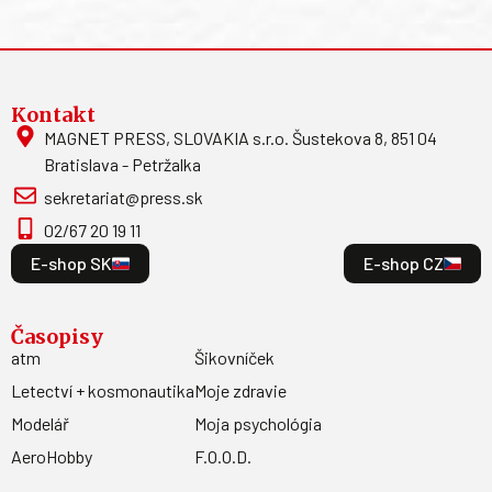
Kontakt
MAGNET PRESS, SLOVAKIA s.r.o. Šustekova 8, 851 04
Bratislava - Petržalka
sekretariat@press.sk
02/67 20 19 11
E-shop SK
E-shop CZ
Časopisy
atm
Šikovníček
Letectví + kosmonautika
Moje zdravie
Modelář
Moja psychológia
AeroHobby
F.O.O.D.