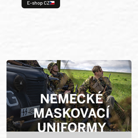
odeh
E-shop CZ
bitv
E
E