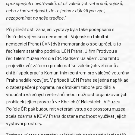
spokojených návštěvníků, ať už válečných veteránů, vojáků,
nebo z řad veřejnosti. Je to jedna z důležitých věcí,
nezapomínat na naše tradice.”
Při příležitosti zahájení výstavy byla také podepsána s
Ústřední vojenskou nemocnicí – Vojenskou fakultní
nemocnicí Praha (ÚVN) dvě memoranda o spolupráci, a to
ředitelem státního podniku LOM Praha, Jiřím Protivou a
ředitelem Muzea Policie ČR, Radkem Galašem. Oba tímto
projevili svůj zájem o problematiku válečných veteránů a
chtějí spolupráci s Komunitním centrem pro válečné veterány
Praha nadále rozvíjet. V případě LOM Praha se jedná například
o zabezpečení programu na dětském táboře pro děti a
vnoučata válečných veteránů nebo možnost organizovaných
prohlídek jejich provozů ve Kbelích či Malešicích. V Muzeu
Policie ČR pak budou mít veteráni vstup do prostoru muzea
zcela zdarma a KCVV Praha dostane možnost využívat jejich
výstavní prostory.
Zatímco výstava portrétů vojenských osobností a legionářů,