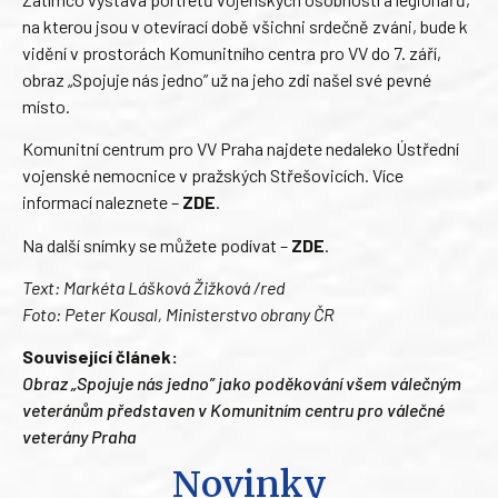
na kterou jsou v otevírací době všichni srdečně zváni, bude k
vidění v prostorách Komunitního centra pro VV do 7. září,
obraz „Spojuje nás jedno” už na jeho zdi našel své pevné
místo.
Komunitní centrum pro VV Praha najdete nedaleko Ústřední
vojenské nemocnice v pražských Střešovicích. Více
informací naleznete –
ZDE
.
Na další snímky se můžete podívat –
ZDE
.
Text: Markéta Lášková Žižková /red
Foto: Peter Kousal, Ministerstvo obrany ČR
Související článek:
Obraz „Spojuje nás jedno” jako poděkování všem válečným
veteránům představen v Komunitním centru pro válečné
veterány Praha
Novinky