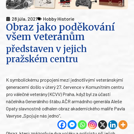
28 júla, 2021
Hobby Historie
Obraz jako poděkování
všem veteránům
představen v jejich
pražském centru
K symbolickému propojení mezi jednotlivými veteránskými
generacemi došlo v úterý 27. července v Komunitním centru
pro válečné veterány (KCVV) Praha, když byl za účasti
náčelníka Generálního štábu AČR armádního generála Aleše
Opaty slavnostně odhalen obraz akademického malíře Pavla
Vavryse „Spojuje nás jedno”.
Obraz, který znázorňuje dva vojáky a policistu při jejich