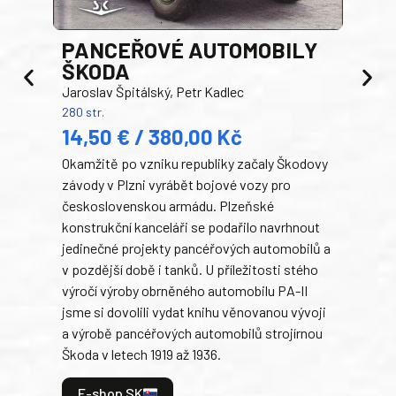
PANCEŘOVÉ AUTOMOBILY
ŠKODA
TA
Jaroslav Špitálský, Petr Kadlec
Ben
280 str.
352 s
14,50 € / 380,00 Kč
22
Okamžitě po vzniku republiky začaly Škodovy
Tank
závody v Plzni vyrábět bojové vozy pro
býva
československou armádu. Plzeňské
Rusk
konstrukční kanceláři se podařilo navrhnout
armá
jedinečné projekty pancéřových automobilů a
stře
v pozdější době i tanků. U příležitosti stého
při 
výročí výroby obrněného automobilu PA-II
blíz
jsme si dovolili vydat knihu věnovanou vývoji
tank
a výrobě pancéřových automobilů strojírnou
v lé
Škoda v letech 1919 až 1936.
tak 
hrdi
E-shop SK