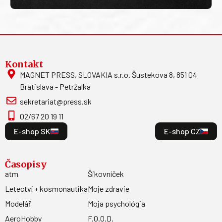
Kontakt
MAGNET PRESS, SLOVAKIA s.r.o. Šustekova 8, 851 04
Bratislava - Petržalka
sekretariat@press.sk
02/67 20 19 11
E-shop SK
E-shop CZ
Časopisy
atm
Šikovníček
Letectví + kosmonautika
Moje zdravie
Modelář
Moja psychológia
AeroHobby
F.O.O.D.