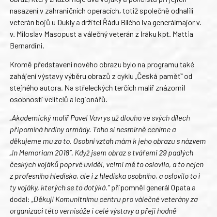
nasazení v zahraničních operacích, totiž společně odhalili
veterán bojů u Dukly a držitel Řádu Bílého lva generálmajor v.
v. Miloslav Masopust a válečný veterán z Iráku kpt. Mattia
Bernardini.
Kromě představení nového obrazu bylo na programu také
zahájení výstavy výběru obrazů z cyklu „Česká paměť” od
stejného autora. Na střeleckých terčích malíř znázornil
osobnosti velitelů a legionářů.
„Akademický malíř Pavel Vavrys už dlouho ve svých dílech
připomíná hrdiny armády. Toho si nesmírně ceníme a
děkujeme mu za to. Osobní vztah mám k jeho obrazu s názvem
„In Memoriam 2018”. Když jsem obraz s tvářemi 29 padlých
českých vojáků poprvé uviděl, velmi mě to oslovilo, a to nejen
z profesního hlediska, ale i z hlediska osobního, a oslovilo to i
ty vojáky, kterých se to dotýká.”
připomněl generál Opata a
dodal:
„Děkuji Komunitnímu centru pro válečné veterány za
organizaci této vernisáže i celé výstavy a přeji hodně