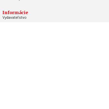
Informácie
Vydavateľstvo
Predplatné
Archív
Inzercia
GDPR
Kontakty
Facebook